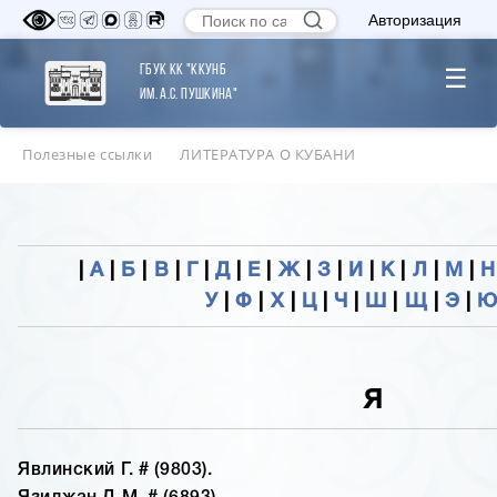
Авторизация
ГБУК КК "ККУНБ
☰
им. А.С. Пушкина"
Полезные ссылки
ЛИТЕРАТУРА О КУБАНИ
|
А
|
Б
|
В
|
Г
|
Д
|
Е
|
Ж
|
З
|
И
|
К
|
Л
|
М
|
Н
У
|
Ф
|
Х
|
Ц
|
Ч
|
Ш
|
Щ
|
Э
|
Я
Явлинский Г. # (9803).