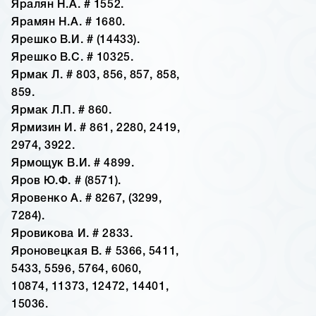
Яралян Н.А. # 1552.
Ярамян Н.А. # 1680.
Ярешко В.И. # (14433).
Ярешко В.С. # 10325.
Ярмак Л. # 803, 856, 857, 858,
859.
Ярмак Л.П. # 860.
Ярмизин И. # 861, 2280, 2419,
2974, 3922.
Ярмощук В.И. # 4899.
Яров Ю.Ф. # (8571).
Яровенко А. # 8267, (3299,
7284).
Яровикова И. # 2833.
Яроновецкая В. # 5366, 5411,
5433, 5596, 5764, 6060,
10874, 11373, 12472, 14401,
15036.