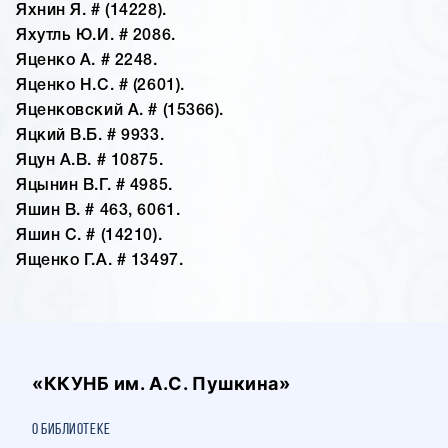
Яхнин Я. # (14228).
Яхутль Ю.И. # 2086.
Яценко А. # 2248.
Яценко Н.С. # (2601).
Яценковский А. # (15366).
Яцкий В.Б. # 9933.
Яцун А.В. # 10875.
Яцынин В.Г. # 4985.
Яшин В. # 463, 6061.
Яшин С. # (14210).
Ященко Г.А. # 13497.
«ККУНБ им. А.С. Пушкина»
О библиотеке