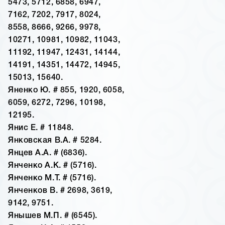
5473, 5712, 6858, 6947,
7162, 7202, 7917, 8024,
8558, 8666, 9266, 9978,
10271, 10981, 10982, 11043,
11192, 11947, 12431, 14144,
14191, 14351, 14472, 14945,
15013, 15640.
Яненко Ю. # 855, 1920, 6058,
6059, 6272, 7296, 10198,
12195.
Янис Е. # 11848.
Янковская В.А. # 5284.
Янцев А.А. # (6836).
Янченко А.К. # (5716).
Янченко М.Т. # (5716).
Янченков В. # 2698, 3619,
9142, 9751.
Янышев М.П. # (6545).