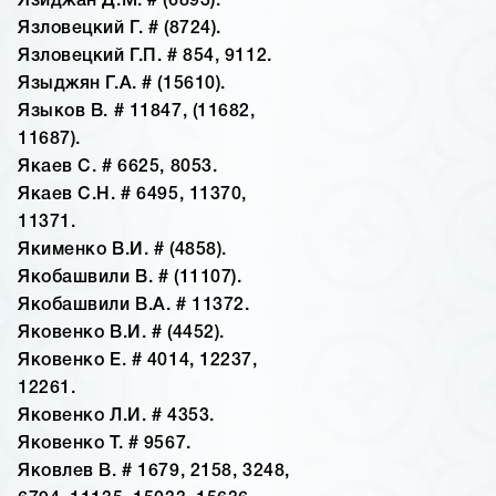
Язиджан Д.М. # (6893).
Язловецкий Г. # (8724).
Язловецкий Г.П. # 854, 9112.
Языджян Г.А. # (15610).
Языков В. # 11847, (11682,
11687).
Якаев С. # 6625, 8053.
Якаев С.Н. # 6495, 11370,
11371.
Якименко В.И. # (4858).
Якобашвили В. # (11107).
Якобашвили В.А. # 11372.
Яковенко В.И. # (4452).
Яковенко Е. # 4014, 12237,
12261.
Яковенко Л.И. # 4353.
Яковенко Т. # 9567.
Яковлев В. # 1679, 2158, 3248,