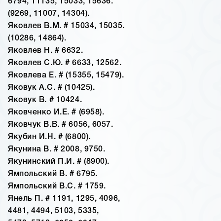
6794, 11135, 15033, 15636.
(9269, 11007, 14304).
Яковлев В.М. # 15034, 15035.
(10286, 14864).
Яковлев Н. # 6632.
Яковлев С.Ю. # 6633, 12562.
Яковлева Е. # (15355, 15479).
Яковук А.С. # (10425).
Яковук В. # 10424.
Яковченко И.Е. # (6958).
Яковчук В.В. # 6056, 6057.
Якубин И.Н. # (6800).
Якунина В. # 2008, 9750.
Якунинский П.И. # (8900).
Ямпольский В. # 6795.
Ямпольский В.С. # 1759.
Янель П. # 1191, 1295, 4096,
4481, 4494, 5103, 5335,