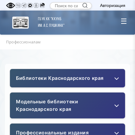
Авторизация
ГБУК КК "ККУНБ
☰
им. А.С. Пушкина"
Профессионалам
Библиотеки Краснодарского края
Библиотеки Краснодарского края
Модельные библиотеки
Краснодарского края
На территории Краснодарского края
действует сеть из 1053 общедоступных
библиотек.
Модельные библиотеки
Профессиональные издания