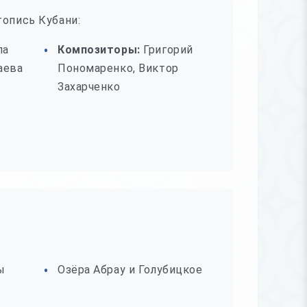
топись Кубани:
ла
Композиторы:
Григорий
аева
Пономаренко, Виктор
Захарченко
ы
Озёра Абрау и Голубицкое