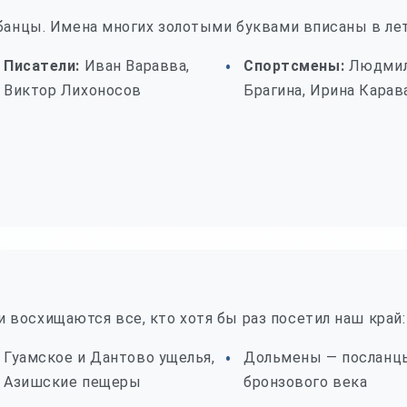
убанцы. Имена многих золотыми буквами вписаны в ле
Писатели:
Иван Варавва,
Спортсмены:
Людми
Виктор Лихоносов
Брагина, Ирина Карав
восхищаются все, кто хотя бы раз посетил наш край:
Гуамское и Дантово ущелья,
Дольмены — посланц
Азишские пещеры
бронзового века