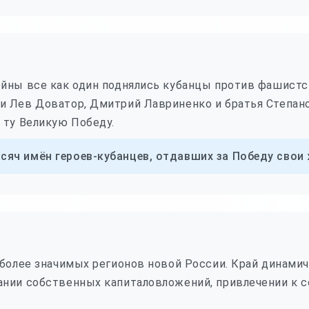
йны все как один поднялись кубанцы против фашистск
и Лев Доватор, Дмитрий Лавриненко и братья Степан
 ту Великую Победу.
сяч имён героев-кубанцев, отдавших за Победу свои 
иболее значимых регионов новой России. Край динами
ании собственных капиталовложений, привлечении к 