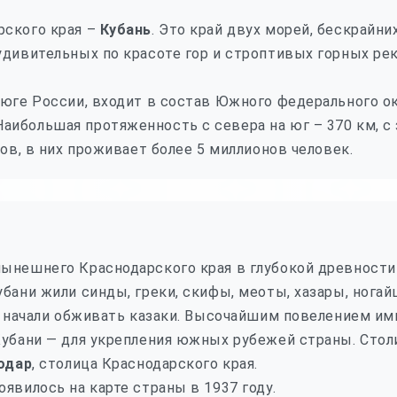
рского края –
Кубань
. Это край двух морей, бескрайн
удивительных по красоте гор и строптивых горных рек
 юге России, входит в состав Южного федерального о
 Наибольшая протяженность с севера на юг – 370 км, с 
дов, в них проживает более 5 миллионов человек.
ынешнего Краснодарского края в глубокой древности 
бани жили синды, греки, скифы, меоты, хазары, ногай
ая начали обживать казаки. Высочайшим повелением им
Кубани — для укрепления южных рубежей страны. Столи
одар
, столица Краснодарского края.
явилось на карте страны в 1937 году.