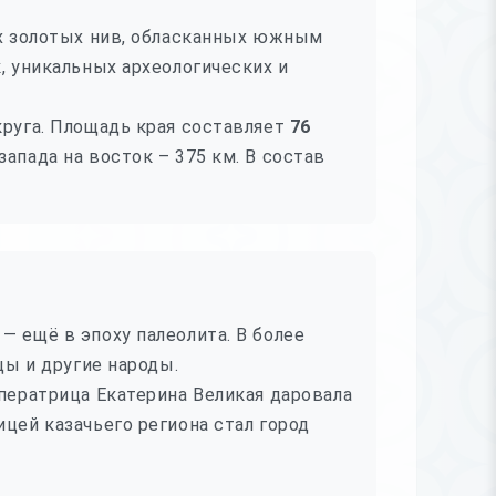
их золотых нив, обласканных южным
, уникальных археологических и
круга. Площадь края составляет
76
запада на восток – 375 км. В состав
— ещё в эпоху палеолита. В более
цы и другие народы.
ператрица Екатерина Великая даровала
цей казачьего региона стал город