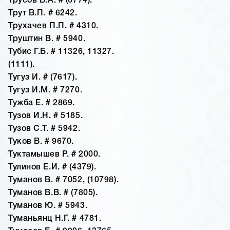
Трусов Б.А. # (6774).
Трут В.П. # 6242.
Трухачев П.П. # 4310.
Труштин В. # 5940.
Тубис Г.Б. # 11326, 11327.
(1111).
Тугуз И. # (7617).
Тугуз И.М. # 7270.
Тужба Е. # 2869.
Тузов И.Н. # 5185.
Тузов С.Т. # 5942.
Туков В. # 9670.
Туктамышев Р. # 2000.
Тулинов Е.И. # (4379).
Туманов В. # 7052, (10798).
Туманов В.В. # (7805).
Туманов Ю. # 5943.
Туманьянц Н.Г. # 4781.