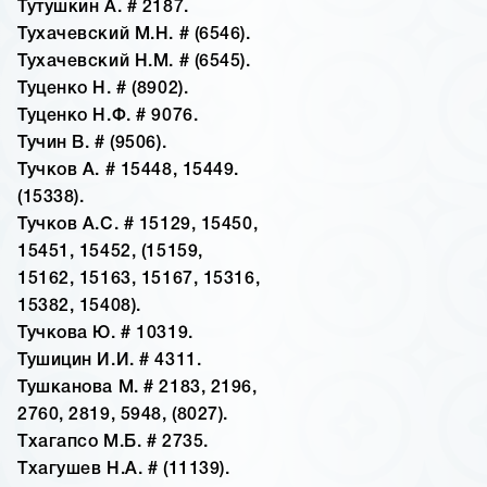
Тутушкин А. # 2187.
Тухачевский М.Н. # (6546).
Тухачевский Н.М. # (6545).
Туценко Н. # (8902).
Туценко Н.Ф. # 9076.
Тучин В. # (9506).
Тучков А. # 15448, 15449.
(15338).
Тучков А.С. # 15129, 15450,
15451, 15452, (15159,
15162, 15163, 15167, 15316,
15382, 15408).
Тучкова Ю. # 10319.
Тушицин И.И. # 4311.
Тушканова М. # 2183, 2196,
2760, 2819, 5948, (8027).
Тхагапсо М.Б. # 2735.
Тхагушев Н.А. # (11139).