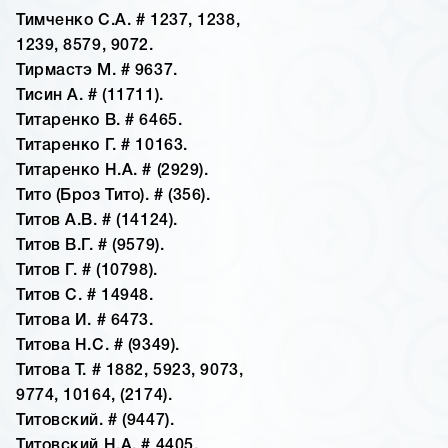
Тимченко С.А. # 1237, 1238,
1239, 8579, 9072.
Тирмастэ М. # 9637.
Тисин А. # (11711).
Титаренко В. # 6465.
Титаренко Г. # 10163.
Титаренко Н.А. # (2929).
Тито (Броз Тито). # (356).
Титов А.В. # (14124).
Титов В.Г. # (9579).
Титов Г. # (10798).
Титов С. # 14948.
Титова И. # 6473.
Титова Н.С. # (9349).
Титова Т. # 1882, 5923, 9073,
9774, 10164, (2174).
Титовский. # (9447).
Титовский Н.А. # 4405.