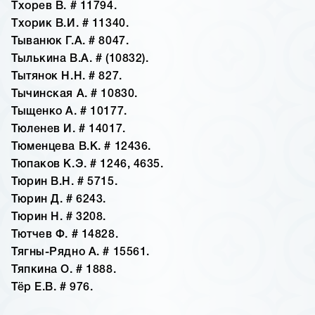
Тхорев В. # 11794.
Тхорик В.И. # 11340.
Тыванюк Г.А. # 8047.
Тылькина В.А. # (10832).
Тытянок Н.Н. # 827.
Тычинская А. # 10830.
Тыщенко А. # 10177.
Тюленев И. # 14017.
Тюменцева В.К. # 12436.
Тюпаков К.Э. # 1246, 4635.
Тюрин В.Н. # 5715.
Тюрин Д. # 6243.
Тюрин Н. # 3208.
Тютчев Ф. # 14828.
Тягны-Рядно А. # 15561.
Тяпкина О. # 1888.
Тёр Е.В. # 976.