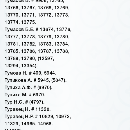
Тумасов Б. # 9906, 13765,
13766, 13767, 13768, 13769,
13770, 13771, 13772, 13773,
13774, 13775.
Тумасов Б.Е. # 13674, 13776,
13777, 13778, 13779, 13780,
13781, 13782, 13783, 13784,
13785, 13786, 13787, 13788,
13789, 13790, (12597,
13294, 13354).
Тумова Н. # 409, 5944.
Тупикова А. # 5945, (5847).
Тупиха А.Ф. # (6970).
Тупиха М. # 6970.
Тур Н.С. # (4797).
Туравец Н. # 11328.
Туравец Н.Р. # 10829, 10972,
11329, 14965, 14966.