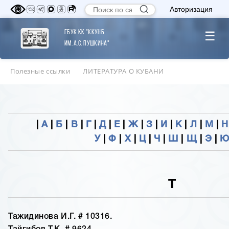
Авторизация
ГБУК КК "ККУНБ
☰
им. А.С. Пушкина"
Полезные ссылки
ЛИТЕРАТУРА О КУБАНИ
|
А
|
Б
|
В
|
Г
|
Д
|
Е
|
Ж
|
З
|
И
|
К
|
Л
|
М
|
Н
У
|
Ф
|
Х
|
Ц
|
Ч
|
Ш
|
Щ
|
Э
|
Т
Тажидинова И.Г. # 10316.