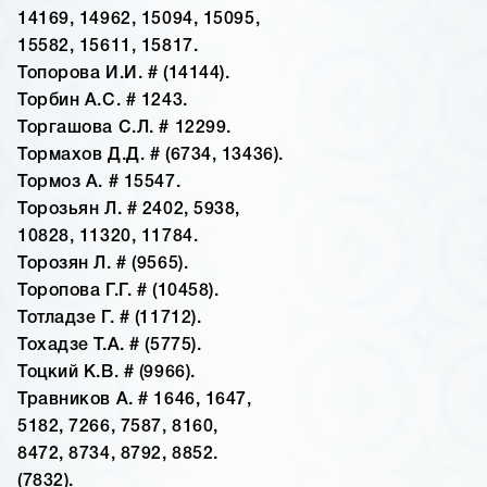
14169, 14962, 15094, 15095,
15582, 15611, 15817.
Топорова И.И. # (14144).
Торбин А.С. # 1243.
Торгашова С.Л. # 12299.
Тормахов Д.Д. # (6734, 13436).
Тормоз А. # 15547.
Торозьян Л. # 2402, 5938,
10828, 11320, 11784.
Торозян Л. # (9565).
Торопова Г.Г. # (10458).
Тотладзе Г. # (11712).
Тохадзе Т.А. # (5775).
Тоцкий К.В. # (9966).
Травников А. # 1646, 1647,
5182, 7266, 7587, 8160,
8472, 8734, 8792, 8852.
(7832).