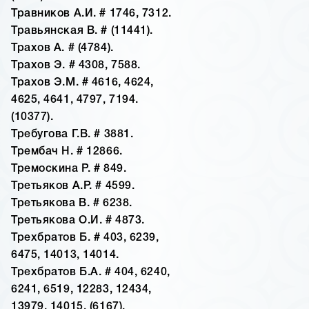
Травников А.И. # 1746, 7312.
Травьянская В. # (11441).
Трахов А. # (4784).
Трахов Э. # 4308, 7588.
Трахов Э.М. # 4616, 4624,
4625, 4641, 4797, 7194.
(10377).
Требугова Г.В. # 3881.
Трембач Н. # 12866.
Тремоскина Р. # 849.
Третьяков А.Р. # 4599.
Третьякова В. # 6238.
Третьякова О.И. # 4873.
Трехбратов Б. # 403, 6239,
6475, 14013, 14014.
Трехбратов Б.А. # 404, 6240,
6241, 6519, 12283, 12434,
13979, 14015, (6167).