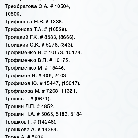
Трехбратова С.А. # 10504,
10506.
Трифонова Н.В. # 1336.
Трифонова Т.А. # (10529).
Троицкий Г.К. # 8583, (8666).
Троицкий С.К. # 5276, (843).
Трофименко В. # 10173, 10174.
Трофименко В.П. # 10175.
Трофименко М. # 15446.
Трофимов Н. # 406, 2403.
Трофимов Ю. # 15447, (15017).
Трофимова М. # 7268, 11321.
Трошев Г. # (9671).
Трошин Л.П. # 4852.
Трошин Н.А. # 5065, 5183, 5184.
Трошков Г. # (14246).
Трошкова А. # 14384.
Троян А. # 5939.