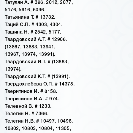
Татулян А. # 396, 2012, 2077,
5176, 5916, 6046.
Татьянина Т. # 13732.
Таций С.П. # 4303, 4304.
Ташина Н. # 2542, 5177.
Твардовский А.Т. # 12906.
(13867, 13883, 13941,
13967, 13974, 13991).
Твардовский И.Т. # (13883,
13974).
Твардовский К.Т. # (13991).
Твердохлебова О.П. # 14378.
Тверитинов И. # 8158.
Тверитинов И.А. # 974.
Телевной В. # 1233.
Телегин Н. # 7366.
Телегин Н.В. # 10497, 10498,
10802, 10803, 10804, 11305,