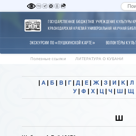
Государственное бюджетное учреждение культуры Кр
Краснодарская краевая универсальная научная библи
Экскурсии по «Пушкинской карте»
Волонтёры Куль
Полезные ссылки
ЛИТЕРАТУРА О КУБАНИ
|
А
|
Б
|
В
|
Г
|
Д
|
Е
|
Ж
|
З
|
И
|
К
|
Л
У
|
Ф
|
Х
|
Ц
|
Ч
|
Ш
|
Щ
Ш