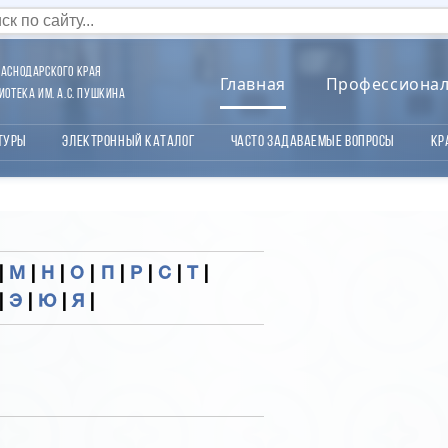
аснодарского края
Главная
Профессиона
отека им. А.С. Пушкина
туры
Электронный каталог
Часто задаваемые вопросы
Кр
|
М
|
Н
|
О
|
П
|
Р
|
С
|
Т
|
|
Э
|
Ю
|
Я
|