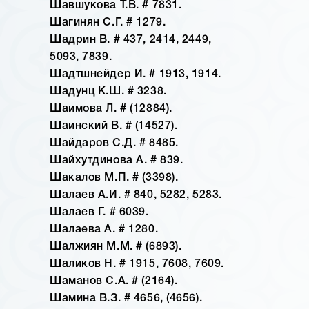
Шавшукова Т.В. # 7831.
Шагинян С.Г. # 1279.
Шадрин В. # 437, 2414, 2449,
5093, 7839.
Шадтшнейдер И. # 1913, 1914.
Шадунц К.Ш. # 3238.
Шаимова Л. # (12884).
Шаинский В. # (14527).
Шайдаров С.Д. # 8485.
Шайхутдинова А. # 839.
Шакалов М.П. # (3398).
Шалаев А.И. # 840, 5282, 5283.
Шалаев Г. # 6039.
Шалаева А. # 1280.
Шалжиян М.М. # (6893).
Шаликов Н. # 1915, 7608, 7609.
Шаманов С.А. # (2164).
Шамина В.З. # 4656, (4656).