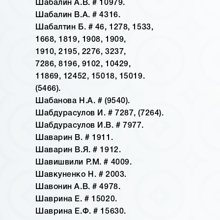
Шабалин А.В. # 10979.
Шабалин В.А. # 4316.
Шабалтин Б. # 46, 1278, 1533,
1668, 1819, 1908, 1909,
1910, 2195, 2276, 3237,
7286, 8196, 9102, 10429,
11869, 12452, 15018, 15019.
(5466).
Шабанова Н.А. # (9540).
Шабдурасулов И. # 7287, (7264).
Шабдурасулов И.В. # 7977.
Шаварин В. # 1911.
Шаварин В.Я. # 1912.
Шавишвили Р.М. # 4009.
Шавкуненко Н. # 2003.
Шавонин А.В. # 4978.
Шаврина Е. # 15020.
Шаврина Е.Ф. # 15630.