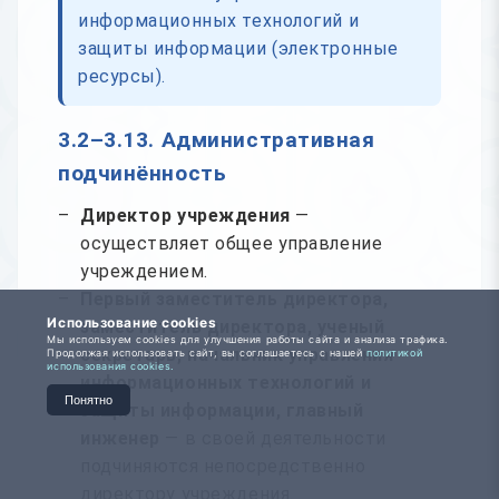
информационных технологий и
защиты информации (электронные
ресурсы).
3.2–3.13. Административная
подчинённость
Директор учреждения
—
осуществляет общее управление
учреждением.
Первый заместитель директора,
Использование cookies
заместитель директора, ученый
Мы используем cookies для улучшения работы сайта и анализа трафика.
секретарь, начальник управления
Продолжая использовать сайт, вы соглашаетесь с нашей
политикой
использования cookies.
информационных технологий и
Понятно
защиты информации, главный
инженер
— в своей деятельности
подчиняются непосредственно
директору учреждения.