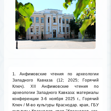
1. Анфимовские чтения по археологии Западного Кавказа (12; 2025; Горячий Ключ). XII Анфимовские чтения по археологии Западного Кавказа: материалы конференции 3-6 ноября 2025 г., Горячий Ключ / М-во культуры Краснодар. края, ГБУ культуры Краснодар. края "Краснодар. гос. ист.-археол. музей-заповедник им. Е. Д. Фелицына". - Краснодар, 2025. - 313 с.: ил
Кр 63.4
А736	Инв. номер /Место хранения: 2225011 - КХ
2225012 - КХ

2. Баглай, В. Е. От пиктографики к зачаткам письменности: кодексы древних ацтеков в доиспанской истории Мексики: монография / В. Е. Баглай, М-во науки и высш образования Рос. Федерации, Кубан. гос. ун-т. - Краснодар, 2025. - 219 с.: ил
63.2
Б144	Инв. номер /Место хранения: 2224918 - КХ

3. Баранов, А. В. Формирование и укрепление российской идентичности в Крыму и Донбассе: монография / А. В. Баранов, М-во науки и высш. образования Рос. Федерации, Кубан. гос. ун-т. - Краснодар, 2025. - 239 с.: табл., цв. ил.
60.5
Б241	Инв. номер /Место хранения: 2224603 - КХ

4. Бардадым, В. П. Этюды о Екатеринодаре / Виталий Бардадым. - Краснодар, 2015. - 189 с.: ил
Кр 63.3(2)
Б247	Инв. номер /Место хранения: 2224985 - КХ
2224986 - КО

5. Без срока давности. Преступления нацистов и их пособников против мирного населения Краснодарского края: учебное пособие / И. И. Гаевская, Н. Ю. Беликова, М. А. Лаврентьева, А. В. Олифир, М-во науки и высш. образования Рос. Федерации, ФГБОУ ВО "Кубан. гос. технол. ун-т". - Краснодар, 2025. - 181 с.
63.3(2)62я73
Б39	Инв. номер /Место хранения: 2224931 - ЧЗ
2224932 - АБ

6. Власть и общество в условиях реформ в 1920-х гг: материалы международной научно-практической конференции, Краснодар, 20-22 ноября 2024 г. / М-во науки и высш. образования Рос. Федерации, Кубан. гос. ун-т. - Краснодар, 2024. - 297 с.: цв. портр.
Кр 63.3(2)61
В582	Инв. номер /Место хранения: 2224684 - КХ

7. Вопросы истории и культуры Северного Кавказа, казачества Юга России: (к 85-летию В. Н. Ратушняка): сборник научных статей / М-во науки и высш. образования Рос. Федерации, Кубан. гос. ун-т, Фак. истории, социологии и междунар. отношений, Каф. истории России. - Краснодар, 2024. - 459 с.: ил., портр., цв. портр.
Кр 63.3(2)
В748	Инв. номер /Место хранения: 2224685 - КХ

8. Вторая мировая война: проблемы и дискуссии: (к 80-летию Великой Победы): материалы межвузовской научно-практической конференции / М-во науки и высш. образования Рос. Федерации, Кубан. гос. ун-т. - Краснодар, 2025. - 169 с.
63.3(0)6
В872	Инв. номер /Место хранения: 2224686 - КХ

9. Гаврилов, П. М. Сражается крепость: документальная повесть / П. М. Гаврилов. - Краснодар, 2025. - 180 с.: портр
Крн 63.3(2)62
Г124	Инв. номер /Место хранения: 2224991 - КХ
2224992 - АБ

10. Гангур, Н. А. Традиции и мода в костюме кубанского казачества середина XIX - начало XX века / Н. А. Гангур, М. В. Шарапова. - Краснодар, 2025. - 349 с.: ил
Кр 63.5
Г19	Инв. номер /Место хранения: 2225013 - КХ
2225014 - ЧЗ

11. Гангур, Н. А. Традиционный костюм черноморского казачества (конец XVIII в. - 1860 г.) / Н. А. Гангур, А. В. Шаповалова. - Краснодар, 2025. - 221, [2] с.: ил
Кр 63.5
Г19	Инв. номер /Место хранения: 2225019 - КХ
2225020 - ЧЗ

12. Гуров, И. И. В индийской резервации: индейские истории, рассказанные не индейцем / Игорь Гуров. - Т. 1: Краснодар, 2024. - 514 с.: цв. ил.
63.5
Г955	Инв. номер /Место хранения: 2224940 - КХ

13. Гусев, К. Д. Народный лидер Батька Кондрат: политическая и хозяйственная деятельность Н. И. Кондратенко: монография / К. Д. Гусев, М-во науки и высш. образования Рос. Федерации, Кубан. гос. ун-т. - Краснодар, 2024. - 229 с.
Кр 63.3(2)64
Г962	Инв. номер /Место хранения: 2224493 - КХ
2224494 - КХ

14. Демина, Л. И. Основы теории коммуникации: учебно-методическое пособие / Л. И. Демина, Г. Н. Немец, М-во науки и высш. образования Рос. Федерации, Кубан. гос. ун-т, Фак. журналистики, Каф. рекламы и связей с общественностью. - Краснодар, 2025. - 164 с.
60.5я73
Д306	Инв. номер /Место хранения: 2224516 - КХ

15. Дернович, Н. А. Шляхом памяти - 3 / Нина Дернович. - Краснодар, 2015. - 244 с.
63.3(2)6
Д365	Инв. номер /Место хранения: 2224822 - КХ
2224823 - АБ

16. Емтыль, З. Я. История России с древности до конца XIX в.: учебное пособие / З. Я. Емтыль, А. С. Бочкарева, Ю. В. Хотина, М-во науки и высш. образования Рос. Федерации, ФГБОУ ВО "Кубан. гос. технол. ун-т". - Краснодар, 2025. - 247 с.
63.3(2)я73
Е605	Инв. номер /Место хранения: 2224426 - КХ
2224427 - АБ

17. Иванов, А. Г. Тревожное лето 1939 года. Европа на пороге войны: монография / А. Г. Иванов, М-во науки и высш. образования Рос. Федерации, Кубан. гос. ун-т. - Краснодар, 2025. - 158 с.
63.3(0)6
И20	Инв. номер /Место хранения: 2224616 - КХ

18. История культуры и культура истории: сборник статей / М-во науки и высш. образования Рос. Федерации, Кубан. гос. ун-т [и др.], отв. ред. А. Н. Еремеева, В. В. Касьянов. - Краснодар, 2024. - 114 с.
Кр 63.1
И907	Инв. номер /Место хранения: 2224719 - КХ
2224720 - КХ

19. История муниципальных образований Краснодарского края. Отрадненский район / М-во науки и высш. образования Рос. Федерации, Кубан. гос. ун-т, Фак. истории, социологии и междунар. отношений, редкол.: В. В. Касьянов [и др.]. - Краснодар, 2024. - 126 с.
Кр 63.3(2)
И907	Инв. номер /Место хранения: 2224716 - КХ

20. История, этнография, фольклор Кубани: (материалы Кубанской фольклорно-этнографической экспедиции) / М-во культуры Краснодар. края, Науч.-исслед. центр традиц. культуры, ГБНТУК КК "Кубан. казачий хор", редкол.: В. В. Воронин (отв. ред.) [и др.]. - Т. VII: Павловский район. - Ростов-на-Дону, 2025. - 472 с.: ил., фот.
Кр 63.5
И907	Инв. номер /Место хранения: 2224740 - КХ

21. Касьянов, В. В. История. Социум. Культура: монография / В. В. Касьянов, М-во науки и высш. образования Рос. Федерации, Кубан. гос. ун-т. - Краснодар, 2024. - 247 с.
60.5
К289	Инв. номер /Место хранения: 2224656 - КХ

22. Касьянов, В. В. Социально-исторические проблемы развития мировой и отечественной культуры в XXI веке: монография / В. В. Касьянов, М-во науки и высш. образования Рос. Федерации, Кубан. гос. ун-т. - Краснодар, 2024. - 182 с.
63.3(2)64
К289	Инв. номер /Место хранения: 2224589 - КХ

23. Кафедра истории России: годы и свершения: сборник научных трудов: к 10-летию кафедры истории России / М-во науки и высш. образования Рос. Федерации, Кубан. гос. ун-т. - Краснодар, 2025. - 213 с.: ил
Кр 63.3(2)
К305	Инв. номер /Место хранения: 2224724 - КХ

24. Корсакова, Н. А. Регалии и реликвии Кубанского казачьего войска / Н. А. Корсакова, Б. Е. Фролов. - Краснодар, 2025. - 241, [1] с.: ил., цв. ил., портр.
Кр 63.3(2)
К69	Инв. номер /Место хранения: 2225021 - КХ
2225022 - ЧЗ

25. Косенко, А. Н. История муниципальных образований Краснодарского края. Красноармейский район / А. Н. Косенко, редкол.: В. В. Касьянов [и др.]; М-во науки и высш. образования Рос. Федерации, Кубан. гос. ун-т, Фак. истории, социологии и междунар. отношений. - Краснодар, 2025. - 95 с.
Кр 63.3(2)
К711	Инв. номер /Место хранения: 2224713 - КХ

26. Кучменко, М. А. Публичное выступление в сфере PR: учебное пособие / М. А. Кучменко, М-во науки и высш. образования Рос. Федерации, Кубан. гос. ун-т. - Краснодар, 2024. - 179 с.
60.8я73
К959	Инв. номер /Место хранения: 2224585 - КХ

27. Матвеев, О. В. История муниципальных образований Краснодарского края. Павловский район / О. В. Матвеев, редкол.: В. В. Касьянов [и др.]; М-во науки и высш. образования Рос. Федерации, Кубан. гос. ун-т, Фак. истории, социологии и междунар. отношений. - Краснодар, 2025. - 159 с.
Кр 63.3(2)
М333	Инв. номер /Место хранения: 2224712 - КХ

28. Месропян, Г. Н. История муниципальных образований Краснодарского края. Приморско-Ахтарский район / Г. Н. Месропян, редкол.: В. В. Касьянов [и др.]; М-во науки и высш. образования Рос. Федерации, Кубан. гос. ун-т, Фак. истории, социологии и междунар. отношений. - Краснодар, 2025. - 102 с.
Кр 63.3(2)
М532	Инв. номер /Место хранения: 2224714 - КХ

29. Мирошниченко, М. А. Управление проектами: методы и инструменты достижения успеха: учебник / М. А. Мирошниченко, А. А. Мирошниченко, под ред. В. В. Ермоленко; М-во науки и высш. образования Рос. Федерации, Кубан. гос. ун-т. - Краснодар, 2024. - 180 с.
60.8я73
М645	Инв. номер /Место хранения: 2224562 - КХ

30. Михайлова, Т. А. Социальные процессы и риски в молодежной среде: учебное пособие / Т. А. Михайлова, М-во науки и высш. образования Рос. Федерации, Кубан. гос. ун-т. - Краснодар, 2025. - 127 с.
60.5я73
М69	Инв. номер /Место хранения: 2224578 - КХ

31. Молодежь нашего города: субкультуры, движения, идеологии, практики: социологический путеводитель / Т. А. Хагуров, Н. Н. Волченко, А. Д. Ерок [и др.], М-во науки и высш. образования Рос. Федерации, Кубан. гос. ун-т. - Москва, 2025
60.5
М754	Инв. номер /Место хранения: 2224614 - КХ

32. Николаева, Ю. Е. Консалтинг в связях с общественностью: учебное пособие / Ю. Е. Николаева, М-во науки и высш. образования Рос. Федерации, Кубан. гос. ун-т. - Краснодар, 2024. - 211 с.: ил
60.8я73
Н632	Инв. номер /Место хранения: 2224623 - КХ

33. Озеров, А. В. История муниципальных образований Краснодарского края. Динской район / А. В. Озеров, редкол.: В. В. Касьянов [и др.]; М-во высш. и сред. спец. образования Рос. Федерации, Кубан. гос. ун-т, Фак. истории, социологии и междунар. отношений. - Краснодар, 2025. - 90 с.
Кр 63.3(2)
О-466	Инв. номер /Место хранения: 2224711 - КХ

34. Письма с фронта: в 6 т. / авт. проекта Т. А. Василевская, сост. Ю. А. Полушина. - Т. 7: Краснодар, 2025. - 672, [2] с.
Кр 63.3(2)62
П35	Инв. номер /Место хранения: 2224756 - КХ
2224757 - ЧЗ
2224758 - АБ

35. Политика памяти и образ будущего в сознании молодежи: монография / М. В. Донцова, Д. А. Мукожева, А. Ю. Рожков [и др.], под ред. А. Ю. Рожкова; М-во науки и высш. образования, Кубан. гос. ун-т. - Краснодар, 2024. - 297 с.
Кр 60.5
П504	Инв. номер /Место хранения: 2224643 - КХ

36. Правовые, экономические и гуманитарные вопросы современного развития общества: теоретические и прикладные исследования: сборник научных трудов / Авт. некоммерч. орг. высш. образования, Моск. гуманитарно-экон. ун