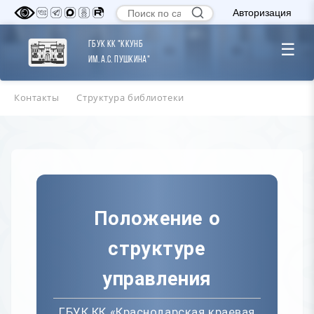
Авторизация
ГБУК КК "ККУНБ
☰
им. А.С. Пушкина"
Контакты
Структура библиотеки
Положение о
структуре
управления
ГБУК КК «Краснодарская краевая