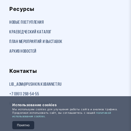
Ресурсы
Новые поступления
Краеведческий каталог
План мероприятий и выставок
Архив новостей
Контакты
lib_adm@pushkin.kubannet.ru
+7 (861) 268-54-55
Краснодар, ул. Красная, 8
Использование cookies
Мы используем cookies для улучшения работы сайта и анализа трафика.
Продолжая использовать сайт, вы соглашаетесь с нашей
политикой
использования cookies.
Понятно