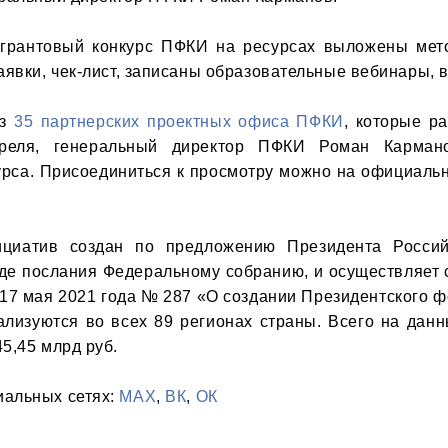
 грантовый конкурс ПФКИ на ресурсах выложены мето
аявки, чек-лист, записаны образовательные вебинары, 
з 
35 партнерских проектных офиса ПФКИ
, которые ра
преля, генеральный директор ПФКИ Роман Кармано
урса. Присоединиться к просмотру можно на официальн
ициатив создан по предложению Президента Россий
оде послания Федеральному собранию, и осуществляет с
17 мая 2021 года № 287 «О создании Президентского фо
ализуются во всех 89 регионах страны. Всего на данн
,45 млрд руб.

альных сетях: 
MAX
, 
ВК
, 
ОК