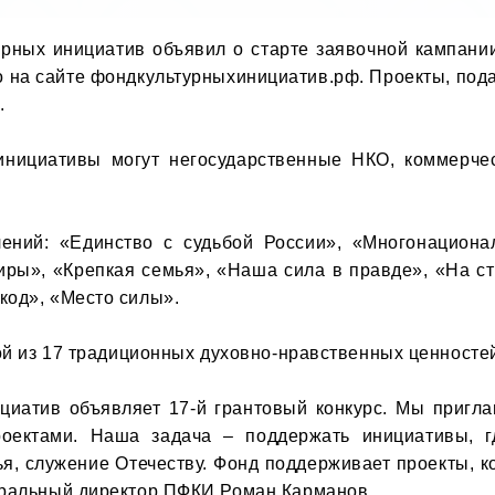
рных инициатив объявил о старте заявочной кампании
на сайте фондкультурныхинициатив.рф. Проекты, подан


инициативы могут негосударственные НКО, коммерче
лений: «Единство с судьбой России», «Многонациона
иры», «Крепкая семья», «Наша сила в правде», «На ст
од», «Место силы».

ой из 17 традиционных духовно-нравственных ценностей 
иатив объявляет 17-й грантовый конкурс. Мы приглаш
оектами. Наша задача – поддержать инициативы, гд
ья, служение Отечеству. Фонд поддерживает проекты, 
еральный директор ПФКИ Роман Карманов.
