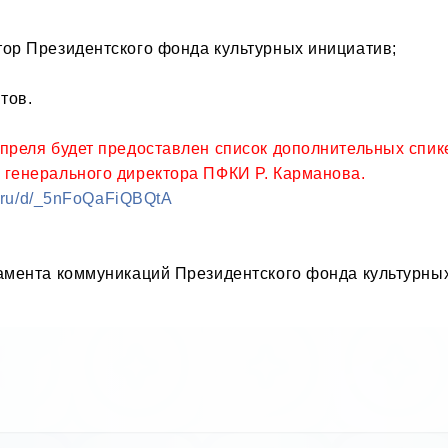
ор Президентского фонда культурных инициатив;

ов.

реля будет предоставлен список дополнительных спикер
 генерального директора ПФКИ Р. Карманова.
ex.ru/d/_5nFoQaFiQBQtA
амента коммуникаций Президентского фонда культурных 