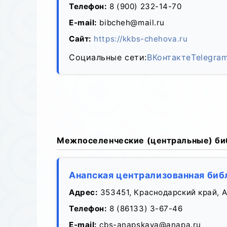
Телефон:
8 (900) 232-14-70
E-mail:
bibcheh@mail.ru
Сайт:
https://kkbs-chehova.ru
Социальные сети:
ВКонтакте
Telegra
Межпоселенческие (центральные) би
Анапская централизованная биб
Адрес:
353451, Краснодарский край, Ан
Телефон:
8 (86133) 3-67-46
E-mail:
cbs-anapskaya@anapa.ru