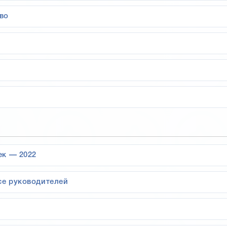
во
ек — 2022
се руководителей