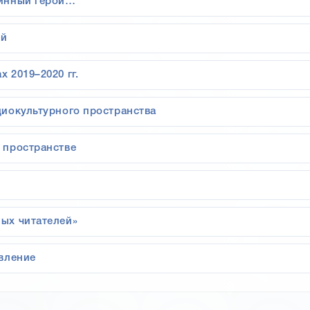
тинный герой…
ой
 2019–2020 гг.
циокультурного пространства
 пространстве
ых читателей»
вление