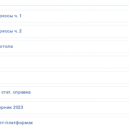
ессы ч. 1
ессы ч. 2
 стола
стат. справка
орник 2023
нет-платформах