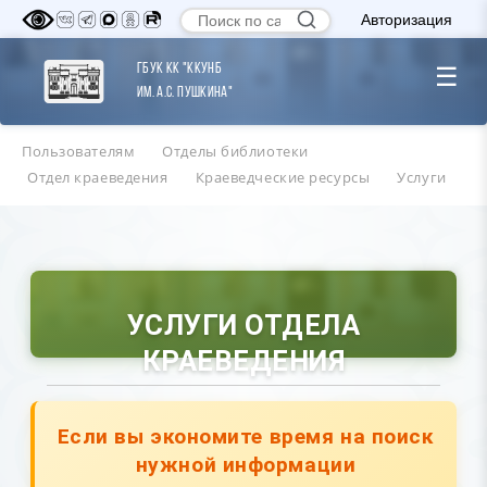
Авторизация
ГБУК КК "ККУНБ
☰
им. А.С. Пушкина"
Пользователям
Отделы библиотеки
Отдел краеведения
Краеведческие ресурсы
Услуги
УСЛУГИ ОТДЕЛА
КРАЕВЕДЕНИЯ
Если вы экономите время на поиск
нужной информации