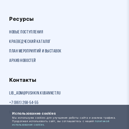
Ресурсы
Новые поступления
Краеведческий каталог
План мероприятий и выставок
Архив новостей
Контакты
lib_adm@pushkin.kubannet.ru
+7 (861) 268-54-55
Краснодар, ул. Красная, 8
Использование cookies
Мы используем cookies для улучшения работы сайта и анализа трафика.
Продолжая использовать сайт, вы соглашаетесь с нашей
политикой
использования cookies.