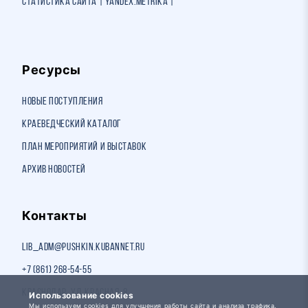
Статистика сайта | Yandex.Metrika |
Ресурсы
Новые поступления
Краеведческий каталог
План мероприятий и выставок
Архив новостей
Контакты
lib_adm@pushkin.kubannet.ru
+7 (861) 268-54-55
Краснодар, ул. Красная, 8
Использование cookies
Мы используем cookies для улучшения работы сайта и анализа трафика.