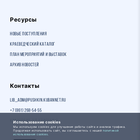
Ресурсы
Новые поступления
Краеведческий каталог
План мероприятий и выставок
Архив новостей
Контакты
lib_adm@pushkin.kubannet.ru
+7 (861) 268-54-55
Краснодар, ул. Красная, 8
Использование cookies
Мы используем cookies для улучшения работы сайта и анализа трафика.
Продолжая использовать сайт, вы соглашаетесь с нашей
политикой
использования cookies.