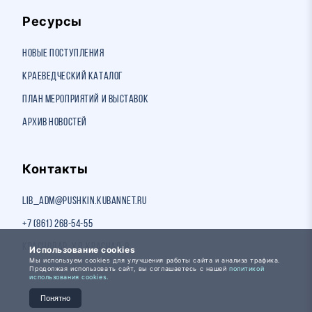
Ресурсы
Новые поступления
Краеведческий каталог
План мероприятий и выставок
Архив новостей
Контакты
lib_adm@pushkin.kubannet.ru
+7 (861) 268-54-55
Краснодар, ул. Красная, 8
Использование cookies
Мы используем cookies для улучшения работы сайта и анализа трафика.
Продолжая использовать сайт, вы соглашаетесь с нашей
политикой
использования cookies.
Понятно