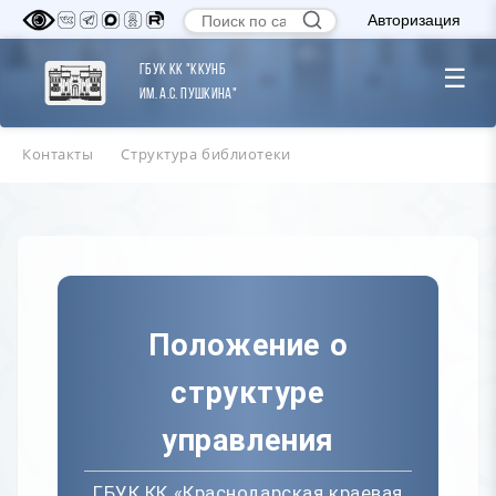
Авторизация
ГБУК КК "ККУНБ
☰
им. А.С. Пушкина"
Контакты
Структура библиотеки
Положение о
структуре
управления
ГБУК КК «Краснодарская краевая