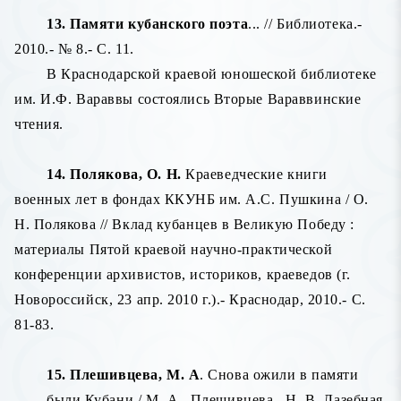
13. Памяти кубанского поэта
... // Библиотека.-
2010.- № 8.- С. 11.
В Краснодарской краевой юношеской библиотеке
им. И.Ф. Вараввы состоялись Вторые Вараввинские
чтения.
14. Полякова, О. Н.
Краеведческие книги
военных лет в фондах ККУНБ им. А.С. Пушкина / О.
Н. Полякова // Вклад кубанцев в Великую Победу :
материалы Пятой краевой научно-практической
конференции архивистов, историков, краеведов (г.
Новороссийск, 23 апр. 2010 г.).- Краснодар, 2010.- С.
81-83.
15.
Плешивцева, М. А
. Снова ожили в памяти
были Кубани / М. А.
Плешивцева,
Н. В. Лазебная