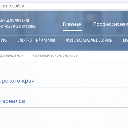
аснодарского края
Главная
Профессиона
отека им. А.С. Пушкина
туры
Электронный каталог
Часто задаваемые вопросы
Кр
краеведения
Краеведческие ресурсы
арского края
териалов