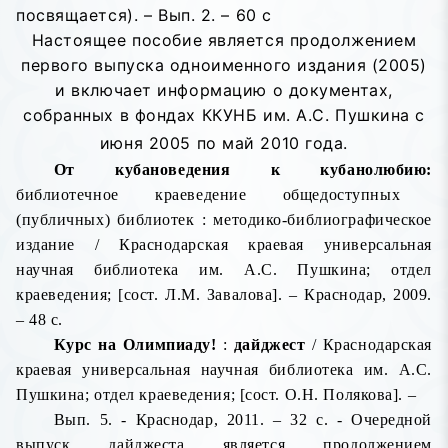
посвящается). – Вып. 2. – 60 с
Настоящее пособие является продолжением
первого выпуска одноименного издания (2005)
и включает информацию о документах,
собранных в фондах ККУНБ им. А.С. Пушкина с
июня 2005 по май 2010 года.
От кубановедения к кубанолюбию:
библиотечное краеведение общедоступных
(публичных) библиотек : методико-библиографическое
издание / Краснодарская краевая универсальная
научная библиотека им. А.С. Пушкина; отдел
краеведения; [сост. Л.М. Завалова]. – Краснодар, 2009.
–
48 с.
Курс на Олимпиаду!
:
дайджест
/ Краснодарская
краевая универсальная научная библиотека им. А.С.
Пушкина; отдел краеведения; [сост. О.Н. Полякова]. –
Вып. 5. - Краснодар, 2011. – 32
с. - Очередной
выпуск дайджеста является продолжением