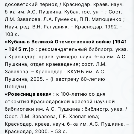
досоветский период / Краснодар. краев. науч.
б-ка им. А.С. Пушкина, Кубан. гос. ун-т ; Сост.
Л.М. Завалова, Л.А. Гуменюк, П.П. Матющенко ;
Науч. ред. В.Н. Ратушняк. – Краснодар, 1992. –
103 с.
«Кубань в Великой Отечественной войне (1941
– 1945 гг.)»
: рекомендательный библиогр. указ.
/ Краснодар. краев. универс. науч. б-ка им. А.С.
Пушкина, отдел краеведения; сост. Л.М.
Завалова. – Краснодар : ККУНБ им. А.С.
Пушкина, 2005. – (Навстречу 60-летию
Победы).
«Ровесница века»
: к 100-летию со дня
открытия Краснодарской краевой научной
библиотеки им. А.С. Пушкина : библиогр. указ. /
Сост. Л.М. Завалова, Г.Е. Хлопатнева;
Краснодар. краев. науч. б-ка им. А.С. Пушкина. –
Краснодар, 2000. – 53 с.