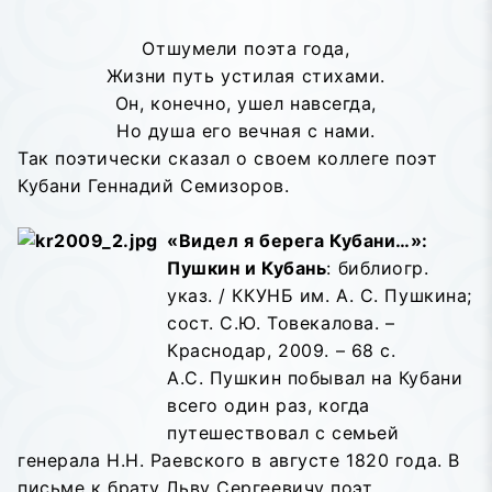
Отшумели поэта года,
Жизни путь устилая стихами.
Он, конечно, ушел навсегда,
Но душа его вечная с нами.
Так поэтически сказал о своем коллеге поэт
Кубани Геннадий Семизоров.
«Видел я берега Кубани…»:
Пушкин и Кубань
: библиогр.
указ. / ККУНБ им. А. С. Пушкина;
сост. С.Ю. Товекалова. –
Краснодар, 2009. – 68 с.
А.С. Пушкин побывал на Кубани
всего один раз, когда
путешествовал с семьей
генерала Н.Н. Раевского в августе 1820 года. В
письме к брату Льву Сергеевичу поэт