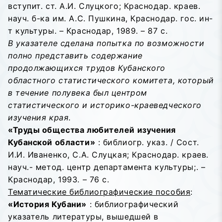
вступит. ст. А.И. Слуцкого; Краснодар. краев.
науч. б-ка им. А.С. Пушкина, Краснодар. гос. ин-
т культуры. – Краснодар, 1989. – 87 с.
В указателе сделана попытка по возможности
полно представить содержание
продолжающихся трудов Кубанского
областного статистического комитета, который
в течение полувека был центром
статистического и историко-краеведческого
изучения края
.
«Труды общества любителей изучения
Кубанской области»
: библиогр. указ. / Сост.
И.И. Иваненко, С.А. Слуцкая; Краснодар. краев.
науч.- метод. центр департамента культуры;. –
Краснодар, 1993. – 76 с.
Тематические библиографические пособия
:
«История Кубани»
: библиографический
указатель литературы, вышедшей в