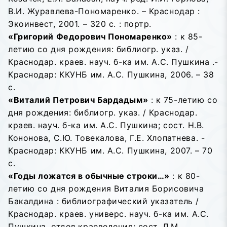
В.И. Журавлева-Пономаренко. – Краснодар :
Экоинвест, 2001. – 320 с. : портр.
«Григорий Федорович Пономаренко»
: к 85-
летию со дня рождения: библиогр. указ. /
Краснодар. краев. науч. б-ка им. А.С. Пушкина .-
Краснодар: ККУНБ им. А.С. Пушкина, 2006. – 38
с.
«Виталий Петрович Бардадым»
: к 75-летию со
дня рождения: библиогр. указ. / Краснодар.
краев. науч. б-ка им. А.С. Пушкина; сост. Н.В.
Кононова, С.Ю. Товекалова, Г.Е. Хлопатнева. -
Краснодар: ККУНБ им. А.С. Пушкина, 2007. – 70
с.
«Годы ложатся в обычные строки…»
: к 80-
летию со дня рождения Виталия Борисовича
Бакалдина : библиографический указатель /
Краснодар. краев. универс. науч. б-ка им. А.С.
Пушкина, отдел краеведения; сост. Л.М.