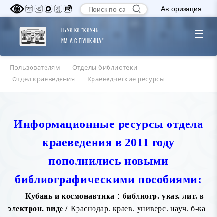
Авторизация
ГБУК КК "ККУНБ
☰
им. А.С. Пушкина"
Пользователям
Отделы библиотеки
Отдел краеведения
Краеведческие ресурсы
Информационные ресурсы отдела
краеведения в 2011 году
пополнились новыми
библиографическими пособиями:
:
Кубань и космонавтика
библиогр. указ. лит. в
электрон. виде /
Краснодар. краев. универс. науч. б-ка