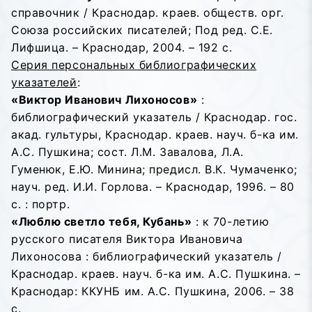
справочник / Краснодар. краев. обществ. орг.
Союза российских писателей; Под ред. С.Е.
Лифшица. – Краснодар, 2004. – 192 с.
Серия персональных библиографических
указателей
:
«Виктор Иванович Лихоносов»
:
библиографический указатель / Краснодар. гос.
акад. rультуры, Краснодар. краев. науч. б-ка им.
А.С. Пушкина; сост. Л.М. Завалова, Л.А.
Гуменюк, Е.Ю. Минина; предисл. В.К. Чумаченко;
науч. ред. И.И. Горлова. – Краснодар, 1996. – 80
с. : портр.
«Люблю светло тебя, Кубань»
: к 70-летию
русского писателя Виктора Ивановича
Лихоносова : библиографический указатель /
Краснодар. краев. науч. б-ка им. А.С. Пушкина. –
Краснодар: ККУНБ им. А.С. Пушкина, 2006. – 38
с.