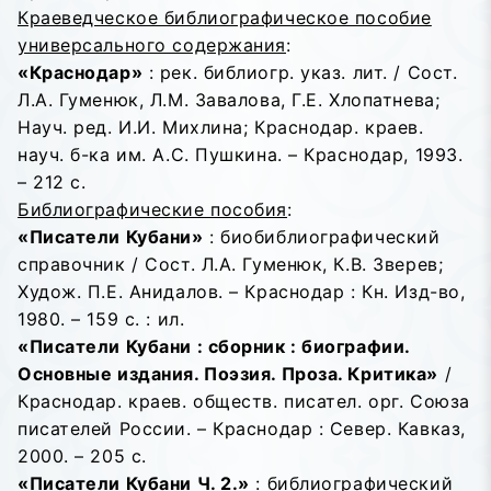
Краеведческое библиографическое пособие
универсального содержания
:
«Краснодар»
: рек. библиогр. указ. лит. / Сост.
Л.А. Гуменюк, Л.М. Завалова, Г.Е. Хлопатнева;
Науч. ред. И.И. Михлина; Краснодар. краев.
науч. б-ка им. А.С. Пушкина. – Краснодар, 1993.
– 212 с.
Библиографические пособия
:
«Писатели Кубани»
: биобиблиографический
справочник / Сост. Л.А. Гуменюк, К.В. Зверев;
Худож. П.Е. Анидалов. – Краснодар : Кн. Изд-во,
1980. – 159 с. : ил.
«Писатели Кубани : сборник : биографии.
Основные издания. Поэзия. Проза. Критика»
/
Краснодар. краев. обществ. писател. орг. Союза
писателей России. – Краснодар : Север. Кавказ,
2000. – 205 с.
«Писатели Кубани Ч. 2.»
: библиографический