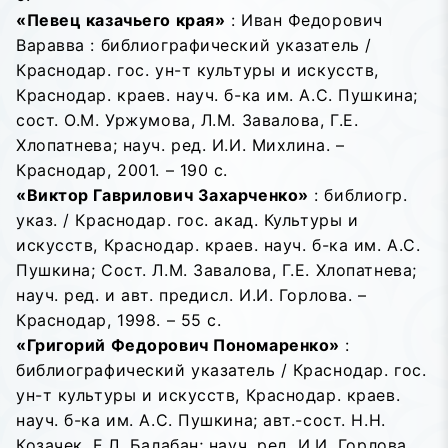
«Певец казачьего края»
: Иван Федорович
Варавва : библиографический указатель /
Краснодар. гос. ун-т культуры и искусств,
Краснодар. краев. науч. б-ка им. А.С. Пушкина;
сост. О.М. Уржумова, Л.М. Завалова, Г.Е.
Хлопатнева; науч. ред. И.И. Михлина. –
Краснодар, 2001. – 190 с.
«Виктор Гаврилович Захарченко»
: библиогр.
указ. / Краснодар. гос. акад. Культуры и
искусств, Краснодар. краев. науч. б-ка им. А.С.
Пушкина; Сост. Л.М. Завалова, Г.Е. Хлопатнева;
науч. ред. и авт. предисл. И.И. Горлова. –
Краснодар, 1998. – 55 с.
«Григорий Федорович Пономаренко»
:
библиографический указатель / Краснодар. гос.
ун-т культуры и искусств, Краснодар. краев.
науч. б-ка им. А.С. Пушкина; авт.-сост. Н.Н.
Козачек, Е.Л. Балабан; науч. ред. И.И. Горлова,