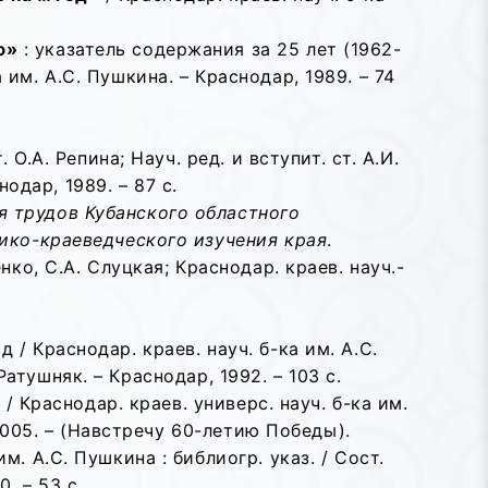
ю»
: указатель содержания за 25 лет (1962-
а им. А.С. Пушкина. – Краснодар, 1989. – 74
. О.А. Репина; Науч. ред. и вступит. ст. А.И.
одар, 1989. – 87 с.
 трудов Кубанского областного
рико-краеведческого изучения края
.
енко, С.А. Слуцкая; Краснодар. краев. науч.-
/ Краснодар. краев. науч. б-ка им. А.С.
Ратушняк. – Краснодар, 1992. – 103 с.
/ Краснодар. краев. универс. науч. б-ка им.
2005. – (Навстречу 60-летию Победы).
. А.С. Пушкина : библиогр. указ. / Сост.
. – 53 с.