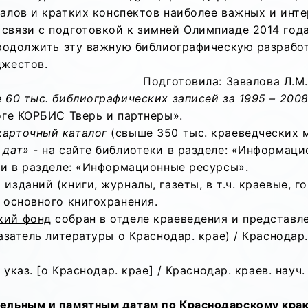
алов и кратких конспектов наиболее важных и инте
связи с подготовкой к зимней Олимпиаде 2014 года
продолжить эту важную библиографическую разработ
джестов.
Подготовила: Завалова Л.М.
60 тыс. библиографических записей за 1995 – 2008 
оге КОРБИС Тверь и партнеры».
карточный каталог
(свыше 350 тыс. краеведческих ма
 дат»
- на сайте библиотеки в разделе: «Информаци
ки в разделе: «Информационные ресурсы».
зданий (книги, журналы, газеты, в т.ч. краевые, г
 основного книгохранения.
кий фонд
собран в отделе краеведения и представл
азатель литературы о Краснодар. крае) / Краснодар.
 указ. [о Краснодар. крае] / Краснодар. краев. науч
ельным и памятным датам по Краснодарскому краю