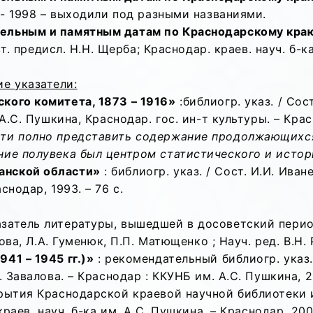
2 - 1998 – выходили под разными названиями.
тельным и памятным датам по Краснодарскому кра
вт. предисл. Н.Н. Щерба; Краснодар. краев. науч. б-к
е указатели:
кого комитета, 1873 – 1916»
:библиогр. указ. / Сост
А.С. Пушкина, Краснодар. гос. ин-т культуры. – Красн
сти полно представить содержание продолжающихся
ние полувека был центром статистического и исто
анской области»
: библиогр. указ. / Сост. И.И. Иван
снодар, 1993. – 76 с.
затель литературы, вышедшей в досоветский период 
лова, Л.А. Гуменюк, П.П. Матющенко ; Науч. ред. В.Н. 
41 – 1945 гг.)»
: рекомендательный библиогр. указ. 
. Завалова. – Краснодар : ККУНБ им. А.С. Пушкина, 
крытия Краснодарской краевой научной библиотеки им
краев. науч. б-ка им. А.С. Пушкина. – Краснодар, 2000