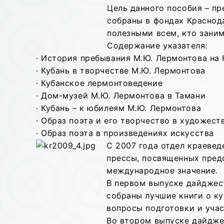
Цель данного пособия – п
собраны в фондах Краснод
полезными всем, кто заним
Содержание указателя:
· История пребывания М.Ю. Лермонтова на 
· Кубань в творчестве М.Ю. Лермонтова
· Кубанское лермонтоведение
· Дом-музей М.Ю. Лермонтова в Тамани
· Кубань – к юбилеям М.Ю. Лермонтова
· Образ поэта и его творчество в художес
· Образ поэта в произведениях искусства
С 2007 года отдел краеве
прессы, посвященных пред
международное значение.
В первом выпуске дайджеста
собраны лучшие книги о ку
вопросы подготовки и учас
Во втором выпуске дайджес