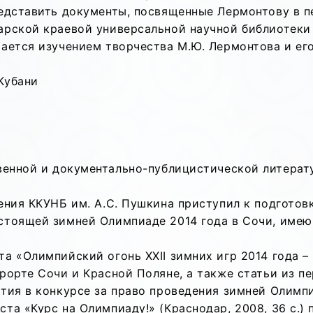
редставить документы, посвященные Лермонтову в п
арской краевой универсальной научной библиотеки 
ается изучением творчества М.Ю. Лермонтова и его
Кубани
твенной и документально-публицистической литерат
дения ККУНБ им. А.С. Пушкина приступил к подгото
стоящей зимней Олимпиаде 2014 года в Сочи, имею
 «Олимпийский огонь XXII зимних игр 2014 года – н
рорте Сочи и Красной Поляне, а также статьи из п
тия в конкурсе за право проведения зимней Олимпи
та «Курс на Олимпиаду!» (Краснодар, 2008, 36 с.)