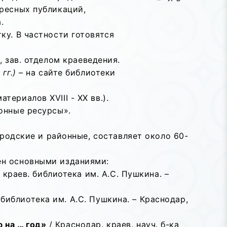
ресных публикаций,
.
ку. В частности готовятся
, зав. отделом краеведения.
гг.)
– на сайте библиотеки
териалов ХVIII - ХХ вв.).
онные ресурсы».
ородские и районные, составляет около 60-
ен основными изданиями:
 краев. библиотека им. А.С. Пушкина. –
. библиотека им. А.С. Пушкина. – Краснодар,
 на … год»
/ Краснодар. краев. науч. б-ка