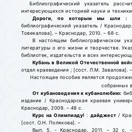
Библиографический указатель рассчи
интересующихся историей науки и техники
Дороги, по которым мы шли : к 
библиографический указатель / Краснодар. 
Товекалова]. – Краснодар, 2010. – 68 с.
В настоящем библиографическом ука
литературы о его жизни и творчестве. Ука
библиотек, издательств и всех интересую
Кубань в Великой Отечественной войн
отдел краеведения ; [сост. Л.М. Завалова].
Настоящее пособие является продолжен
собранных в
От кубановедения к кубанолюбию:
биб
издание / Краснодарская краевая универс
Краснодар, 2009. –
48 с.
Курс на Олимпиаду!
:
дайджест
/ Кра
[сост. О.Н. Полякова]. –
Вып. 5. - Краснодар, 2011. – 32
с. 