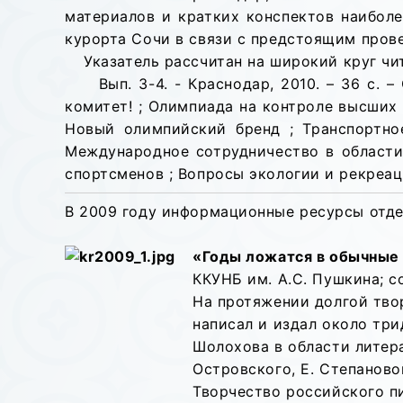
материалов и кратких конспектов наибол
курорта Сочи в связи с предстоящим пров
Указатель рассчитан на широкий круг чит
Вып. 3-4. - Краснодар, 2010. –
36 с. –
комитет! ; Олимпиада на контроле высших 
Новый олимпийский бренд ; Транспортно
Международное сотрудничество в области
спортсменов ; Вопросы экологии и рекреац
В 2009 году информационные ресурсы отд
«Годы ложатся в обычные
ККУНБ им. А.С. Пушкина; со
На протяжении долгой тво
написал и издал около три
Шолохова в области литер
Островского, Е. Степановой
Творчество российского п