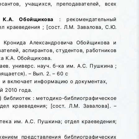
сантов, учащихся, преподавателей, всех
 К.А. Обойщикова
: рекомендательный
л краеведения ; [сост. Л.М. Завалова, С.Ю.
й Кронида Александровича Обойщикова и
ателей, аспирантов, студентов, работников
а К.А. Обойщикова.
аев. универс. науч. б-ка им. А.С. Пушкина ;
ящается). – Вып. 2. – 60 с
) и включает информацию о документах,
й 2010 года.
 библиотек : методико-библиографическое
ел краеведения; [сост. Л.М. Завалова]. –
тека им. А.С. Пушкина; отдел краеведения;
жением представления библиографических