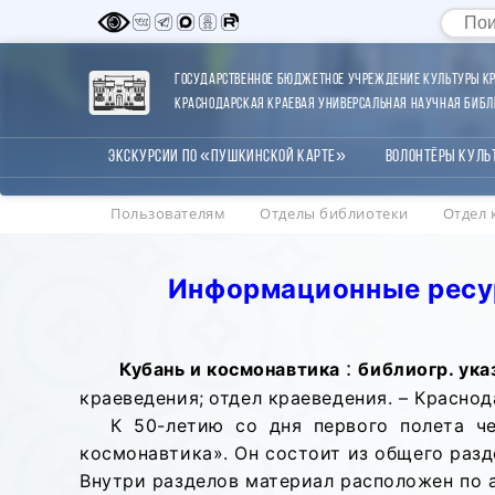
Государственное бюджетное учреждение культуры Кр
Краснодарская краевая универсальная научная библи
Экскурсии по «Пушкинской карте»
Волонтёры Куль
Пользователям
Отделы библиотеки
Отдел 
Информационные ресур
:
Кубань и космонавтика
библиогр. указ
краеведения;
отдел краеведения. – Краснодар
К 50-летию со дня первого полета че
космонавтика». Он состоит из общего разд
Внутри разделов материал расположен по а