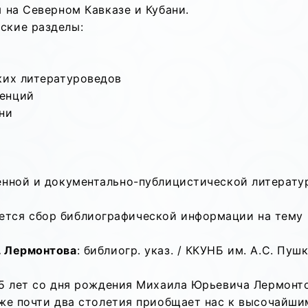
 на Северном Кавказе и Кубани.
ские разделы:
ких литературоведов
ренций
ни
венной и документально-публицистической литерату
тся сбор библиографической информации на тему 
. Лермонтова
: библиогр. указ. / ККУНБ им. А.С. Пуш
95 лет со дня рождения Михаила Юрьевича Лермонто
уже почти два столетия приобщает нас к высочайши