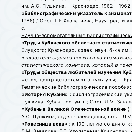
им. А.С. Пушкина. – Краснодар, 1962 – 196
«Библиографический указатель к знамена
1986) / Сост. Г.Е.Хлопатнева, Науч. ред. и а
с.
Научно-вспомогательные библиографически
«Труды Кубанского областного статистичес
Слуцкого; Краснодар. краев. науч. б-ка им. 
В указателе сделана попытка по возможно
статистического комитета, который в тече
«Труды общества любителей изучения Куб
метод. центр департамента культуры;. – Кра
Тематические библиографические пособия
:
«История Кубани»
: библиографический ука
Пушкина, Кубан. гос. ун-т ; Сост. Л.М. Зава
«Кубань в Великой Отечественной войне (19
А.С. Пушкина, отдел краеведения; сост. Л.М
«Ровесница века»
: к 100-летию со дня от
Л.М. Завалова, Г.Е. Хлопатнева; Краснодар. 