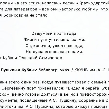
орами на его стихи написаны песни «Краснодарский
а для литератора – все они настолько любимы, чт
я Борисовича не стало.
Отшумели поэта года,
Жизни путь устилая стихами.
Он, конечно, ушел навсегда,
Но душа его вечная с нами.
эт Кубани Геннадий Семизоров.
 Пушкин и Кубань
: библиогр. указ. / ККУНБ им. А. С.
ани всего один раз, когда путешествовал с семьей г
у Сергеевичу поэт признавался: «Видел я берега Ку
хом; вечно готовы драться; в вечной предосторожно
кументы, посвященные А.С. Пушкину, собранные в 
лиотеки им. А.С. Пушкина, которые окажут помощь 