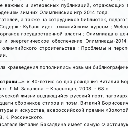
ее важных и интересных публикаций, отражающих 
едением зимних Олимпийских игр 2014 года.
ателей, а также на сотрудников библиотек, педагог
 Содерж.: Кубань идет олимпийским курсом ;
Welc
органов государственной власти ; Олимпиада в це
е и энергетическое обеспечение Олимпиады-2014 
 олимпийского строительства ; Проблемы и персп
ии.
ела краеведения пополнились новыми библиографич
 строки…»
: к 80-летию со дня рождения Виталия Бор
ст. Л.М. Завалова. – Краснодар, 2008. - 68 с.
рческой жизни выдающийся русский поэт, патриарх 
дцати сборников стихов и поэм. Виталий Борисови
атуры и искусства, всероссийской премии «Золотой
, К. Россинского.
исателя Виталия Бакалдина имеет самую счастливу