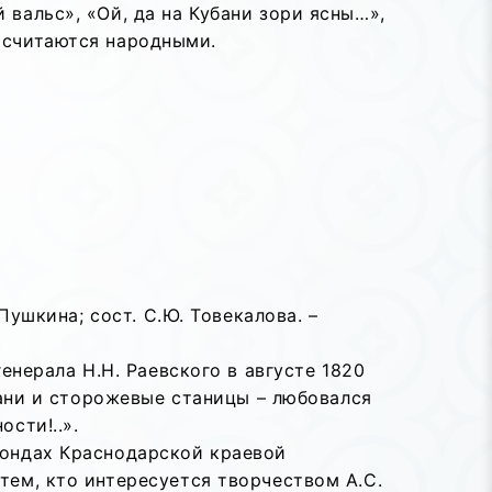
 вальс», «Ой, да на Кубани зори ясны…»,
о считаются народными.
 Пушкина; сост. С.Ю. Товекалова. –
енерала Н.Н. Раевского в августе 1820
бани и сторожевые станицы – любовался
сти!..».
фондах Краснодарской краевой
тем, кто интересуется творчеством А.С.