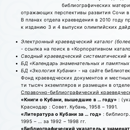
библиографических матери
отражающих перспективы развития Сочи в 
В планах отдела краеведения в 2010 году 
к изданию 3 и 4 выпуски олимпийских дай
Электронный краеведческий каталог (более 
- ссылка на поиск в «Корпоративном катал
Сводный краеведческий систематический 
БД «Календарь знаменательных и памятных
БД «Экология Кубани»
- на сайте библиоте
Фонд краеведческих документов и местных и
ти тысяч экземпляров и размещен в отделе
Справочно-библиографический краеведчес
«Книги о Кубани, вышедшие в … году»
: (ук
Краснодар : Совет. Кубань, 1958 – 1991.
«Литература о Кубани за … год»
: библиогр.
1995 – … за 1992 – 1998 гг.
«Библиографический указатель к знаменат