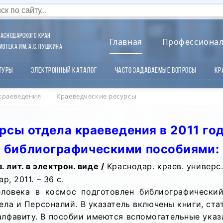
аснодарского края
Главная
Профессиона
отека им. А.С. Пушкина
туры
Электронный каталог
Часто задаваемые вопросы
Кр
краеведения
Краеведческие ресурсы
сы отдела краеведения в 2011 го
библиографическими пособиями:
. лит. в электрон. виде /
Краснодар. краев. универс.
, 2011. – 36 с.
ловека в космос подготовлен библиографический
ела и Персоналий. В указатель включены книги, ста
лфавиту. В пособии имеются вспомогательные указ