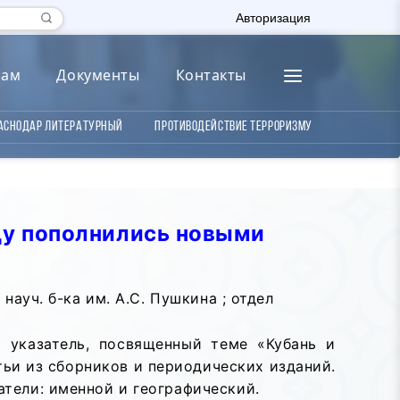
Авторизация
лам
Документы
Контакты
аснодар литературный
Противодействие терроризму
ду пополнились новыми
 науч. б-ка им. А.С. Пушкина ; отдел
 указатель,
посвященный теме «Кубань и
тьи из сборников и периодических изданий.
атели: именной и географический.