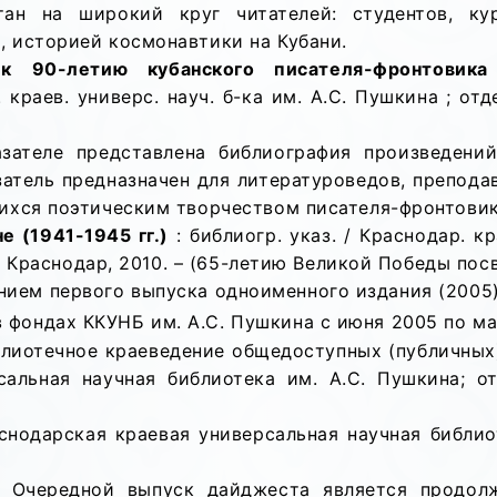
тан на широкий круг читателей: студентов, кур
, историей космонавтики на Кубани.
90-летию кубанского писателя-фронтовика
краев. универс. науч. б-ка им. А.С. Пушкина ; отде
зателе представлена библиография произведени
затель предназначен для литературоведов, преподав
щихся поэтическим творчеством писателя-фронтовик
е (1941-1945 гг.)
: библиогр. указ. / Краснодар. кр
 – Краснодар, 2010. – (65-летию Великой Победы посв
ием первого выпуска одноименного издания (2005
 фондах ККУНБ им. А.С. Пушкина с июня 2005 по ма
лиотечное краеведение общедоступных (публичных)
альная научная библиотека им. А.С. Пушкина; отд
снодарская краевая универсальная научная библио
- Очередной выпуск дайджеста является продол