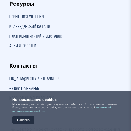
Ресурсы
Новые поступления
Краеведческий каталог
План мероприятий и выставок
Архив новостей
Контакты
lib_adm@pushkin.kubannet.ru
+7 (861) 268-54-55
Краснодар, ул. Красная, 8
Использование cookies
Мы используем cookies для улучшения работы сайта и анализа трафика.
Продолжая использовать сайт, вы соглашаетесь с нашей
политикой
использования cookies.
Понятно
© Сектор проектно-технического сопровождения