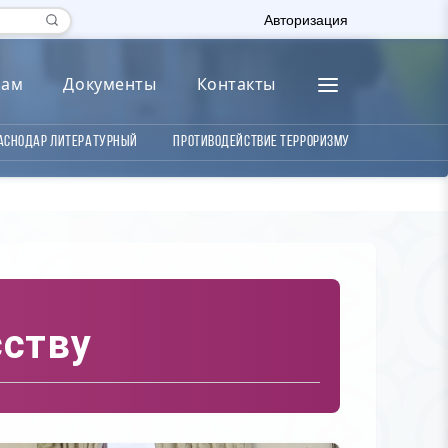
Авторизация
лам
Документы
Контакты
аснодар литературный
Противодействие терроризму
сству