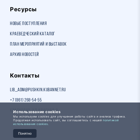
Ресурсы
Новые поступления
Краеведческий каталог
План мероприятий и выставок
Архив новостей
Контакты
lib_adm@pushkin.kubannet.ru
+7 (861) 268-54-55
Краснодар, ул. Красная, 8
Использование cookies
Мы используем cookies для улучшения работы сайта и анализа трафика.
Продолжая использовать сайт, вы соглашаетесь с нашей
политикой
использования cookies.
Понятно