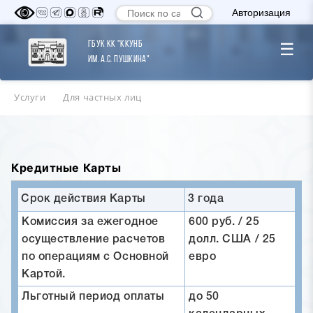
Авторизация
ГБУК КК "ККУНБ
☰
им. А.С. Пушкина"
Услуги
Для частных лиц
Кредитные Карты
Срок действия Карты
3 года
Комиссия за ежегодное
600 руб. / 25
осуществление расчетов
долл. США / 25
по операциям с Основной
евро
Картой.
Льготный период оплаты
до 50