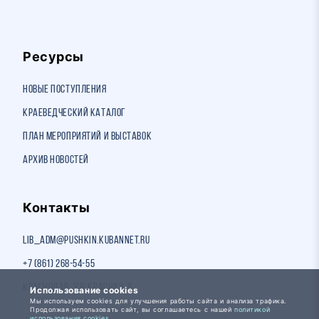
Ресурсы
Новые поступления
Краеведческий каталог
План мероприятий и выставок
Архив новостей
Контакты
lib_adm@pushkin.kubannet.ru
+7 (861) 268-54-55
Краснодар, ул. Красная, 8
Использование cookies
Мы используем cookies для улучшения работы сайта и анализа трафика.
Продолжая использовать сайт, вы соглашаетесь с нашей
политикой
использования cookies.