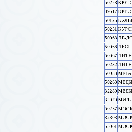
50228
КРЕС
39517
КРЕС
50126
КУЛЬ
50231
КУРО
50068
ЛГ-Д
50066
ЛЕСH
50067
ЛИТЕ
50232
ЛИТЕ
50083
МЕГА
50263
МЕДИ
32289
МЕДИ
32070
МИЛ
50237
МОС
32303
МОСК
55061
МОС