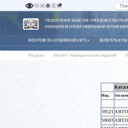
Государственное бюджетное учреждение культуры Кр
Краснодарская краевая универсальная научная библи
Экскурсии по «Пушкинской карте»
Волонтёры Куль
Ресурсы
Каталог периодических изданий
П
Катал
Инд.
Заглав
39521
АВТ
50003
АВТ