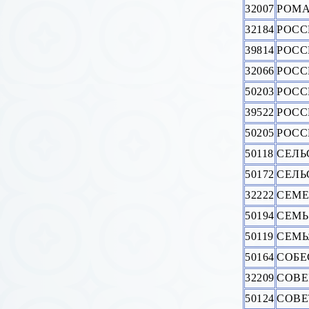
32007
РОМА
32184
РОСС
39814
РОСС
32066
РОСС
50203
РОСС
39522
РОСС
50205
РОСС
50118
СЕЛЬ
50172
СЕЛЬ
32222
СЕМЕ
50194
СЕМЬ
50119
СЕМЬ
50164
СОБЕ
32209
СОВЕ
50124
СОВЕ