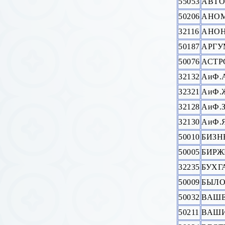
55053
АВТ
50206
АНО
32116
АНОН
50187
АРГУ
50076
АСТР
32132
АиФ.
32321
АиФ.
32128
АиФ.
32130
АиФ.
50010
БИЗH
50005
БИРЖ
32235
БУХГ
50009
БЫЛО
50032
ВАШЕ
50211
ВАШИ