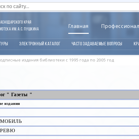
аснодарского края
Главная
Профессиона
отека им. А.С. Пушкина
туры
Электронный каталог
Часто задаваемые вопросы
Кр
одписные издания библиотеки с 1995 года по 2005 год
ог " Газеты "
ие издания
ОМОБИЛЬ
ОРЕВЮ