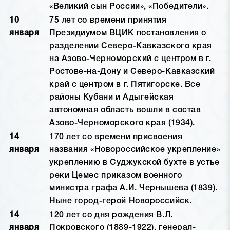
«Великий сын России», «Победители».
10
75 лет со времени принятия
января
Президиумом ВЦИК постановления о
разделении Северо-Кавказского края
на Азово-Черноморский с центром в г.
Ростове-на-Дону и Северо-Кавказский
край с центром в г. Пятигорске. Все
районы Кубани и Адыгейская
автономная область вошли в состав
Азово-Черноморского края (1934).
14
170 лет со времени присвоения
января
названия «Новороссийское укрепление»
укреплению в Суджукской бухте в устье
реки Цемес приказом военного
министра графа А.И. Чернышева (1839).
Ныне город-герой Новороссийск.
14
120 лет со дня рождения В.Л.
января
Покровского (1889-1922), генерал-