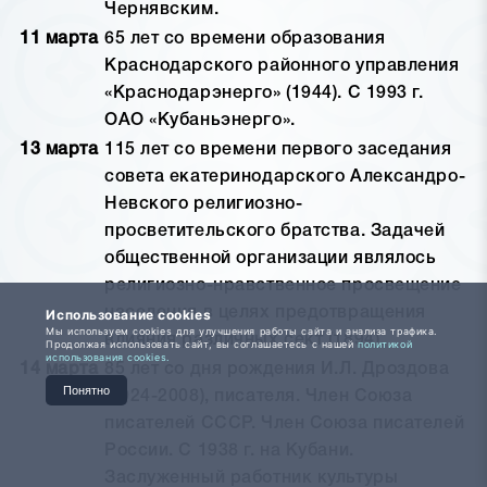
Чернявским.
11 марта
65 лет со времени образования
Краснодарского районного управления
«Краснодарэнерго» (1944). С 1993 г.
ОАО «Кубаньэнерго».
13 марта
115 лет со времени первого заседания
совета екатеринодарского Александро-
Невского религиозно-
просветительского братства. Задачей
общественной организации являлось
религиозно-нравственное просвещение
населения в целях предотвращения
Использование cookies
Мы используем cookies для улучшения работы сайта и анализа трафика.
влияния различных сект (1894).
Продолжая использовать сайт, вы соглашаетесь с нашей
политикой
использования cookies.
14 марта
85 лет со дня рождения И.Л. Дроздова
Понятно
(1924-2008), писателя. Член Союза
писателей СССР. Член Союза писателей
России. С 1938 г. на Кубани.
Заслуженный работник культуры