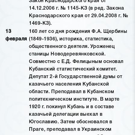
Закон Краснодарского края от
14.12.2006 г. № 1145-КЗ (в ред. Закона
Краснодарского края от 29.04.2008 г. №
1469-КЗ).
13
160 лет со дня рождения Ф.А. Щербины
февраля
(1849-1936), историка, статистика,
общественного деятеля. Уроженец
станицы Новодеревянковской.
Совместно с Е.Д. Фелицыным основал
Кубанский статистический комитет.
Депутат 2-й Государственной думы от
казачьего населения Кубанской
области. Преподавал в Кубанском
политехническом институте. В марте
1920 г. покинул Кубань и в составе
казачьей делегации выехал в
Югославию. Затем обосновался в
Праге, преподавал в Украинском