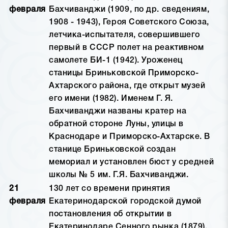
февраля
Бахчиванджи (1909, по др. сведениям,
1908 - 1943), Героя Советского Союза,
летчика-испытателя, совершившего
первый в СССР полет на реактивном
самолете БИ-1 (1942). Уроженец
станицы Бриньковской Приморско-
Ахтарского района, где открыт музей
его имени (1982). Именем Г. Я.
Бахчиванджи названы кратер на
обратной стороне Луны, улицы в
Краснодаре и Приморско-Ахтарске. В
станице Бриньковской создан
мемориал и установлен бюст у средней
школы № 5 им. Г.Я. Бахчиванджи.
21
130 лет со времени принятия
февраля
Екатеринодарской городской думой
постановления об открытии в
Екатеринодаре Сенного рынка (1879).