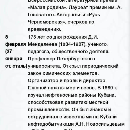
Всероссийской литературной премии
«Малая родина». Лауреат премии им. А.
Головатого. Автор книги «Русь
Черноморская», очерков по
краеведению.
8
175 лет со дня рождения Д.И.
февраля
Менделеева (1834-1907), ученого,
(27
педагога, общественного деятеля.
января
Профессор Петербургского
ст. стиль)
университета. Открыл периодический
закон химических элементов.
Организатор и первый директор
Главной палаты мер и весов. В 1880 г.
изучал нефтеносные районы Кубани,
способствовал развитию местной
промышленности. Он был знаком и
сотрудничал с известными на Кубани
нефтедобытчиками А.Н. Новосильцевым