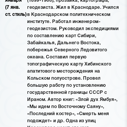
января
(1899-1968), прозаика, картографа,
(7 янв.
геодезиста. Жил в Краснодаре. Учился
ст. стиль)
в Краснодарском политехническом
институте. Работал инженером-
геодезистом. Руководил экспедициями
по составлению карт Сибири,
Забайкалья, Дальнего Востока,
побережья Северного Ледовитого
океана. Составил первую
топографическую карту Хибинского
апатитового месторождения на
Кольском полуострове. Провел
большую работу по установлению
государственной границы СССР с
Ираном. Автор книг: «Злой дух Ямбуя»,
«Мы идем по Восточному Саяну»,
«Последний костер», «Смерть меня
подождет» и др. Одна из улиц