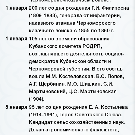
Черноморском казачьем войске.
1 января
200 лет со дня рождения Г.И. Филипсона
(1809-1883), генерала от инфантерии,
наказного атамана Черноморского
казачьего войска с 1855 по 1860 г.
1 января
105 лет со времени образования
Кубанского комитета РСДРП,
возглавлявшего деятельность социал-
демократов Кубанской области и
Черноморской губернии. В его состав
вошли М.М. Костеловская, В.С. Попов,
А.Г. Щербинин, М.О. Шишкин, С.И.
Мартыновский, Ц.С. Мартыновская
(1904).
5 января
95 лет со дня рождения Е. А. Костылева
(1914-1961), Героя Советского Союза.
Кандидат сельскохозяйственных наук.
Декан агрономического факультета,