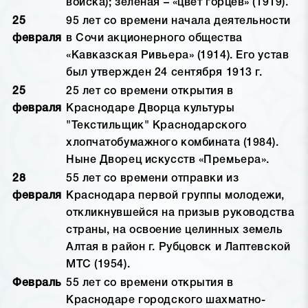
войска); зеленая – «цвет горцев» (1919).
25
95 лет со времени начала деятельности
февраля
в Сочи акционерного общества
«Кавказская Ривьера» (1914). Его устав
был утвержден 24 сентября 1913 г.
25
25 лет со времени открытия в
февраля
Краснодаре Дворца культуры
"Текстильщик" Краснодарского
хлопчатобумажного комбината (1984).
Ныне Дворец искусств «Премьера».
28
55 лет со времени отправки из
февраля
Краснодара первой группы молодежи,
откликнувшейся на призыв руководства
страны, на освоение целинных земель
Алтая в район г. Рубцовск и Лаптевской
МТС (1954).
Февраль
55 лет со времени открытия в
Краснодаре городского шахматно-