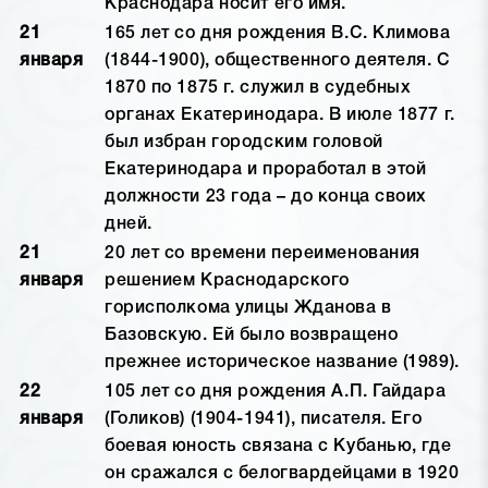
Краснодара носит его имя.
21
165 лет со дня рождения В.С. Климова
января
(1844-1900), общественного деятеля. С
1870 по 1875 г. служил в судебных
органах Екатеринодара. В июле 1877 г.
был избран городским головой
Екатеринодара и проработал в этой
должности 23 года – до конца своих
дней.
21
20 лет со времени переименования
января
решением Краснодарского
горисполкома улицы Жданова в
Базовскую. Ей было возвращено
прежнее историческое название (1989).
22
105 лет со дня рождения А.П. Гайдара
января
(Голиков) (1904-1941), писателя. Его
боевая юность связана с Кубанью, где
он сражался с белогвардейцами в 1920