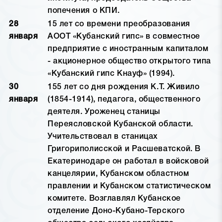
попечения о КПИ.
28
15 лет со времени преобразования
января
АООТ «Кубанский гипс» в совместное
предприятие с иностранным капиталом
- акционерное общество открытого типа
«Кубанский гипс Кнауф» (1994).
30
155 лет со дня рождения К.Т. Живило
января
(1854-1914), педагога, общественного
деятеля. Уроженец станицы
Переясловской Кубанской области.
Учительствовал в станицах
Григориполисской и Расшеватской. В
Екатеринодаре он работал в войсковой
канцелярии, Кубанском областном
правлении и Кубанском статистическом
комитете. Возглавлял Кубанское
отделение Доно-Кубано-Терского