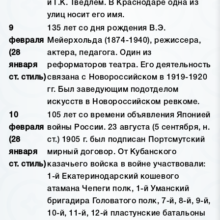
и Г.К. Тведлем. В Краснодаре одна из
улиц носит его имя.
9
135 лет со дня рождения В.Э.
февраля
Мейерхольда (1874-1940), режиссера,
(28
актера, педагога. Один из
января
реформаторов театра. Его деятельность
ст. стиль)
связана с Новороссийском в 1919-1920
гг. Был заведующим подотделом
искусств в Новороссийском ревкоме.
10
105 лет со времени объявления Японией
февраля
войны России. 23 августа (5 сентября, н.
(28
ст.) 1905 г. был подписан Портсмутский
января
мирный договор. От Кубанского
ст. стиль)
казачьего войска в войне участвовали:
1-й Екатеринодарский кошевого
атамана Чепеги полк, 1-й Уманский
бригадира Головатого полк, 7-й, 8-й, 9-й,
10-й, 11-й, 12-й пластунские батальоны