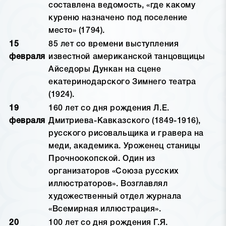
составлена ведомость, «где какому
куреню назначено под поселение
место» (1794).
15
85 лет со времени выступления
февраля
известной американской танцовщицы
Айседоры Дункан на сцене
екатеринодарского Зимнего театра
(1924).
19
160 лет со дня рождения Л.Е.
февраля
Дмитриева-Кавказского (1849-1916),
русского рисовальщика и гравера на
меди, академика. Уроженец станицы
Прочноокопской. Один из
организаторов «Союза русских
иллюстраторов». Возглавлял
художественный отдел журнала
«Всемирная иллюстрация».
20
100 лет со дня рождения Г.Я.