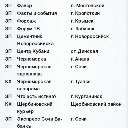
ЗП
Фавор
п. Мостовской
ЗП
Факты и события
г. Кропоткин
ЗП
Форсаж
г. Крымск
ЗП
Форум ТВ
г. Лабинск
ЗП
Цементник
г. Новороссийск
Новороссийска
ЗП
Центр Кубани
ст. Динская
ЗП
Черноморка
г. Анапа
ЗП
Черноморская
г. Сочи
здравница
КХ
Черноморская
г. Туапсе
панорама
ЗП
Что есть истина?
г. Курганинск
КХ
Щербиновский
Щербиновский район
курьер
ЗП
Экспресс Сочи Ва-
г. Сочи
банкъ