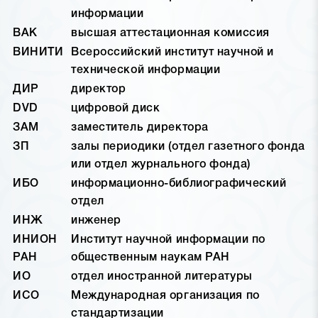
информации
ВАК
высшая аттестационная комиссия
ВИНИТИ
Всероссийский институт научной и
технической информации
ДИР
директор
DVD
цифровой диск
ЗАМ
заместитель директора
ЗП
залы периодики (отдел газетного фонда
или отдел журнального фонда)
ИБО
информационно-библиографический
отдел
ИНЖ
инженер
ИНИОН
Институт научной информации по
РАН
общественным наукам РАН
ИО
отдел иностранной литературы
ИСО
Международная организация по
стандартизации