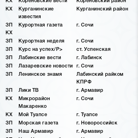
КХ
Кореновские вести
Кореновский район
КХ
Курганинские
Курганинский район
известия
ЗП
Курортная газета
г. Сочи
КХ
ЗП
Курортная неделя
г. Сочи
ЗП
Курс на успех/P>
ст. Успенская
ЗП
Лабинские вести
г. Лабинск
ЗП
Лазаревские новости
г. Сочи
ЗП
Ленинское знамя
Лабинский райком
КПРФ
ЗП
Лики ТВ
г. Армавир
КХ
Микрорайон
г. Сочи
Макаренко
КХ
Мой Туапсе
г. Туапсе
ЗП
Морская газета
г. Новороссийск
ЗП
Наш Армавир
г. Армавир