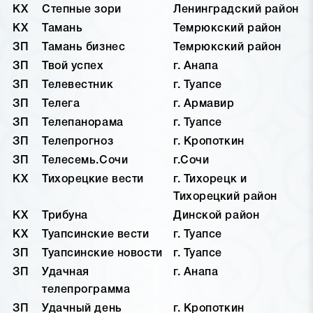
КХ
Степные зори
Ленинградский район
КХ
Тамань
Темрюкский район
ЗП
Тамань бизнес
Темрюкский район
ЗП
Твой успех
г. Анапа
ЗП
Телевестник
г. Туапсе
ЗП
Телега
г. Армавир
ЗП
Телепанорама
г. Туапсе
ЗП
Телепрогноз
г. Кропоткин
ЗП
Телесемь.Сочи
г.Сочи
КХ
Тихорецкие вести
г. Тихорецк и
Тихорецкий район
КХ
Трибуна
Динской район
КХ
Туапсинские вести
г. Туапсе
ЗП
Туапсинские новости
г. Туапсе
ЗП
Удачная
г. Анапа
телепрограмма
ЗП
Удачный день
г. Кропоткин