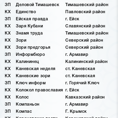
ЗП
Деловой Тимашевск
Тимашевский район
КХ
Единство
Павловский район
ЗП
Ейская правда
г. Ейск
КХ
Заря Кубани
Славянский район
КХ
Знамя труда
Тимашевский район
КХ
Зори
Северский район
КХ
Зори предгорья
Северский район
ЗП
Информбюро
г. Армавир
КХ
Калининец
Калининский район
КХ
Каневская неделя
ст. Каневская
КХ
Каневские зори
ст. Каневская
ЗП
Ключ информ
г. Горячий Ключ
КХ
Колокол православия
г. Ейск
КХ
Колос
Кавказский район
ЗП
Компаньон
г. Армавир
ЗП
Компас
Г. Крымск