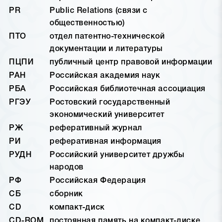
PR
Public Relations (связи с
общественностью)
ПТО
отдел патентно-технической
документации и литературы
ПЦПИ
публичный центр правовой информации
РАН
Российская академия наук
РБА
Российская библиотечная ассоциация
РГЭУ
Ростовский государственный
экономический университет
РЖ
реферативный журнал
РИ
реферативная информация
РУДН
Российский университет дружбы
народов
РФ
Российская Федерация
СБ
сборник
CD
компакт-диск
CD-ROM
постоянная память на компакт-диске