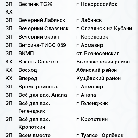
ЗП
Вестник ТСЖ
г. Новороссийск
КХ
ЗП
Вечерний Лабинск
г. Лабинск
ЗП
Вечерний Славянск
г. Славянск на Кубани
ЗП
Вечерний экран
г. Кореновск
ЗП
Витрина-ТИСС 059
г. Армавир
ЗП
ВКМП
ст. Вознесенская
КХ
Власть Советов
Выселковский район
КХ
Восход
Абинский район
КХ
Вперёд
Кущёвский район
ЗП
Время ремонта.
г. Армавир
ЗП
Всё для вас. Анапа
г. Анапа
ЗП
Всё для вас.
г. Геленджик
Геленджик
ЗП
Всё для вас.
г. Кропоткин
Кропоткин
ЗП
Всем вместе
г. Туапсе "Орлёнок"