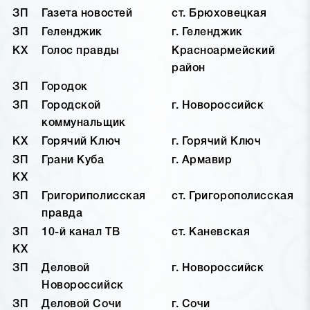
ЗП
Газета новостей
ст. Брюховецкая
ЗП
Геленджик
г. Геленджик
КХ
Голос правды
Красноармейский
район
ЗП
Городок
ЗП
Городской
г. Новороссийск
коммунальщик
КХ
Горячий Ключ
г. Горячий Ключ
ЗП
Грани Куба
г. Армавир
КХ
ЗП
Григориполисская
ст. Григорополисская
правда
ЗП
10-й канал ТВ
ст. Каневская
КХ
ЗП
Деловой
г. Новороссийск
Новороссийск
ЗП
Деловой Сочи
г. Сочи