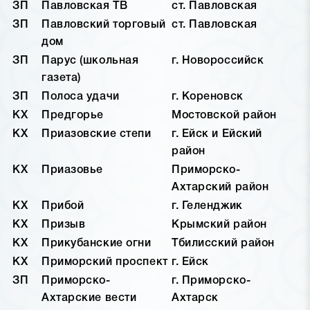
ЗП
Павловская ТВ
ст. Павловская
ЗП
Павловский торговый
ст. Павловская
дом
ЗП
Парус (школьная
г. Новороссийск
газета)
ЗП
Полоса удачи
г. Кореновск
КХ
Предгорье
Мостовской район
КХ
Приазовские степи
г. Ейск и Ейский
район
КХ
Приазовье
Приморско-
Ахтарский район
КХ
Прибой
г. Геленджик
КХ
Призыв
Крымский район
КХ
Прикубанские огни
Тбилисский район
КХ
Приморский проспект
г. Ейск
ЗП
Приморско-
г. Приморско-
Ахтарские вести
Ахтарск