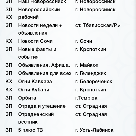
ЗП
Наш Новороссийск
г. Новороссийск
ЗП
Новороссийский
г. Новороссийск
КХ
рабочий
ЗП
Новости недели +
ст. Тбилисская/P>
объявления
КХ
Новости Сочи
г. Сочи
ЗП
Новые факты и
г. Кропоткин
события
ЗП
Объявления. Афиша.
г. Майкоп
ЗП
Объявления для всех
г. Геленджик
КХ
Огни Кавказа
г. Белореченск
КХ
Огни Кубани
г. Кропоткин
ЗП
Орбита
г.Темрюк
ЗП
Отрада и утешение
ст. Отрадная
ЗП
Отрадненский
ст. Отрадная
вестник
ЗП
5 плюс ТВ
г. Усть-Лабинск