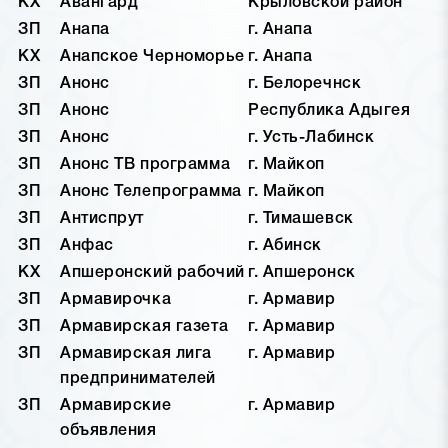
КХ
Авангард
Крыловской район
ЗП
Анапа
г. Анапа
КХ
Анапское Черноморье
г. Анапа
ЗП
Анонс
г. Белоречнск
ЗП
Анонс
Республика Адыгея
ЗП
Анонс
г. Усть-Лабинск
ЗП
Анонс ТВ программа
г. Майкоп
ЗП
Анонс Телепрограмма
г. Майкоп
ЗП
Антиспрут
г. Тимашевск
ЗП
Анфас
г. Абинск
КХ
Апшеронский рабочий
г. Апшеронск
ЗП
Армавирочка
г. Армавир
ЗП
Армавирская газета
г. Армавир
ЗП
Армавирская лига
г. Армавир
предпринимателей
ЗП
Армавирские
г. Армавир
объявления