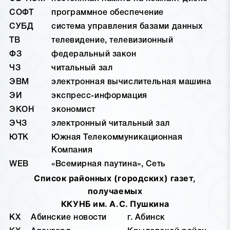
СОФТ
программное обеспечение
СУБД
система управления базами данных
ТВ
телевидение, телевизионный
ФЗ
федеральный закон
ЧЗ
читальный зал
ЭВМ
электронная вычислительная машина
ЭИ
экспресс-информация
ЭКОН
экономист
ЭЧЗ
электронный читальный зал
ЮТК
Южная Телекоммуникационная
Компания
WEB
«Всемирная паутина», Сеть
Список районных (городских) газет,
получаемых
ККУНБ им. А.С. Пушкина
КХ
Абинские новости
г. Абинск