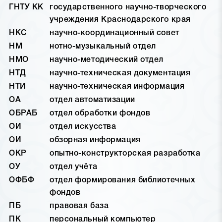
ГНТУ КК
государственного научно-творческого
учреждения Краснодарского края
НКС
научно-координационный совет
НМ
нотно-музыкальный отдел
НМО
научно-методический отдел
НТД
научно-техническая документация
НТИ
научно-техническая информация
ОА
отдел автоматизации
ОБРАБ
отдел обработки фондов
ОИ
отдел искусства
ОИ
обзорная информация
ОКР
опытно-конструкторская разработка
ОУ
отдел учёта
ОФБФ
отдел формирования библиотечных
фондов
ПБ
правовая база
ПК
персональный компьютер