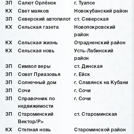
ЗП
Салют Орлёнок
г. Туапсе
КХ
Свет маяков
Новокубанский район
ЗП
Северский автопилот
ст. Северская
КХ
Сельская газета
Новопокровский
район
КХ
Сельская жизнь
Отрадненский район
КХ
Сельская новь
Усть-Лабинский
район
ЗП
Символ веры
ст. Динская
ЗП
Совет Приазовья
г. Ейск
ЗП
Солнечный дом
г. Славянск на Кубани
ЗП
Сочи
г. Сочи
ЗП
Справочник по
г. Сочи
недвижимости
ЗП
Староминский
ст. Староминская
Вектор/P>
КХ
Степная новь
Староминской район