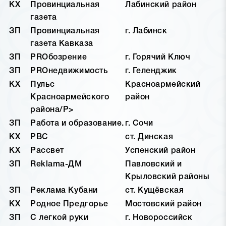
КХ
Провинциальная
Лабинский район
газета
ЗП
Провинциальная
г. Лабинск
газета Кавказа
ЗП
PROбозрение
г. Горячий Ключ
ЗП
PROнедвижимость
г. Геленджик
КХ
Пульс
Красноармейский
Красноармейского
район
района/P>
ЗП
Работа и образование.
г. Сочи
КХ
РВС
ст. Динская
КХ
Рассвет
Успенский район
ЗП
Reklama-ДМ
Павловский и
Крыловский районы
ЗП
Реклама Кубани
ст. Кущёвская
КХ
Родное Предгорье
Мостовский район
ЗП
С легкой руки
г. Новороссийск