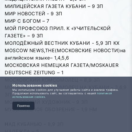
МИЛИЦЕЙСКАЯ ГАЗЕТА КУБАНИ – 9 ЗП
МИР НОВОСТЕЙ - 9 ЗП
МИР С БОГОМ – 7
МОЙ ПРОФСОЮЗ ПРИЛ. К «УЧИТЕЛЬСКОЙ
ГАЗЕТЕ» – 9 ЗП
МОЛОДЁЖНЫЙ ВЕСТНИК КУБАНИ - 5,9 ЗП КХ
MOSCOW NEWS,THE(МОСКОВСКИЕ НОВОСТИ)на
английском языке– 1,4,5,6
МОСКОВСКАЯ НЕМЕЦКАЯ ГАЗЕТА/MOSKAUER
DEUTSCHE ZEITUNG – 1
МОСКОВСКИЙ КОМСОМОЛЕЦ – 8,9 ЗП
Использование cookies
МОСКОВСКИЙ КОМСОМОЛЕЦ НА КУБАНИ – 3,6,9
Мы используем cookies для улучшения работы сайта и анализа трафика.
Продолжая использовать сайт, вы соглашаетесь с нашей
политикой
ЗП
использования cookies.
МОСКОВСКИЙ ХУДОЖНИК – 9 ЗП
Понятно
МУЗЫКАЛЬНОЕ ОБОЗРЕНИЕ – 1,9 НМ
Н
АД КУБАНЬЮ – 8,9 ЗП
НАДЕЖДА – 5