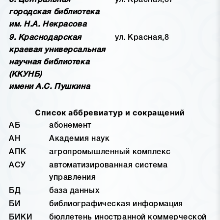
8. Центральная
ул. Красная,87
городская библиотека
им. Н.А. Некрасова
9. Краснодарская
ул. Красная,8
краевая универсальная
научная библиотека
(ККУНБ)
имени А.С. Пушкина
Список аббревиатур и сокращений
АБ
абонемент
АН
Академия наук
АПК
агропромышленный комплекс
АСУ
автоматизированная система
управления
БД
база данных
БИ
библиографическая информация
БИКИ
бюллетень иностранной коммерческой