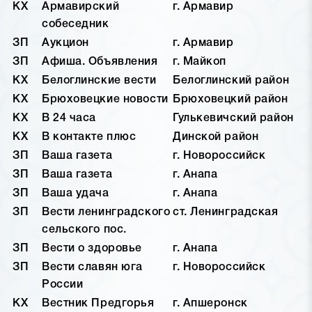
КХ
Армавирский
г. Армавир
собеседник
ЗП
Аукцион
г. Армавир
ЗП
Афиша. Объявления
г. Майкоп
КХ
Белоглинские вести
Белоглинский район
КХ
Брюховецкие новости
Брюховецкий район
КХ
В 24 часа
Гулькевичский район
КХ
В контакте плюс
Динской район
ЗП
Ваша газета
г. Новороссийск
ЗП
Ваша газета
г. Анапа
ЗП
Ваша удача
г. Анапа
ЗП
Вести ленинградского
ст. Ленинградская
сельского пос.
ЗП
Вести о здоровье
г. Анапа
ЗП
Вести славян юга
г. Новороссийск
России
КХ
Вестник Предгорья
г. Апшеронск