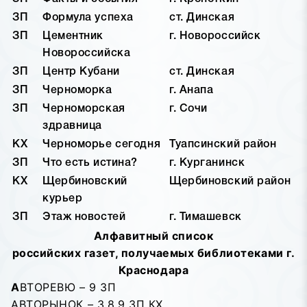
ЗП
Формула успеха
ст. Динская
ЗП
Цементник
г. Новороссийск
Новороссийска
ЗП
Центр Кубани
ст. Динская
ЗП
Черноморка
г. Анапа
ЗП
Черноморская
г. Сочи
здравница
КХ
Черноморье сегодня
Туапсинский район
ЗП
Что есть истина?
г. Курганинск
КХ
Щербиновский
Щербиновский район
курьер
ЗП
Этаж новостей
г. Тимашевск
Алфавитный список
российских газет, получаемых библиотеками г.
Краснодара
А
ВТОРЕВЮ – 9 ЗП
АВТОРЫНОК – 3,8,9 ЗП КХ