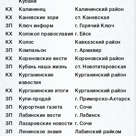
Кубани
КХ
Калининец
Калининский район
КХ
Каневские зори
ст. Каневская
ЗП
Ключ информ
г. Горячий Ключ
КХ
Колокол православия
г. Ейск
КХ
Колос
Кавказский район
ЗП
Компаньон
г. Армавир
КХ
Кореновские вести
Кореновский район
ЗП
Кубань наша жизнь
ст. Новотитаровская
КХ
Курганинские
Курганинский район
известия
КХ
Курганинские итоги
Курганинский район
ЗП
Купи-продай
г. Приморско-Ахтарск
ЗП
Курортная газета
г. Сочи
ЗП
Лабинские вести
г. Лабинск
ЗП
Лазаревские новости
г. Сочи
ЗП
Ленинское знамя
Лабинский райком