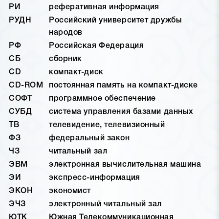
РИ
реферативная информация
РУДН
Российский университет дружбы
народов
РФ
Российская Федерация
СБ
сборник
CD
компакт-диск
CD-ROM
постоянная память на компакт-диске
СОФТ
программное обеспечение
СУБД
система управления базами данных
ТВ
телевидение, телевизионный
ФЗ
федеральный закон
ЧЗ
читальный зал
ЭВМ
электронная вычислительная машина
ЭИ
экспресс-информация
ЭКОН
экономист
ЭЧЗ
электронный читальный зал
ЮТК
Южная Телекоммуникационная