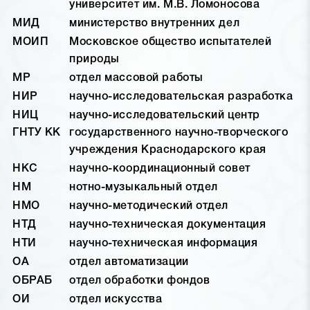
университет им. М.В. Ломоносова
МИД
министерство внутренних дел
МОИП
Московское общество испытателей
природы
МР
отдел массовой работы
НИР
научно-исследовательская разработка
НИЦ
научно-исследовательский центр
ГНТУ КК
государственного научно-творческого
учреждения Краснодарского края
НКС
научно-координационный совет
НМ
нотно-музыкальный отдел
НМО
научно-методический отдел
НТД
научно-техническая документация
НТИ
научно-техническая информация
ОА
отдел автоматизации
ОБРАБ
отдел обработки фондов
ОИ
отдел искусства