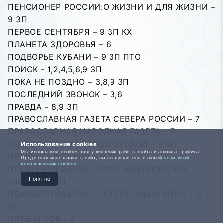
ПЕНСИОНЕР РОССИИ:О ЖИЗНИ И ДЛЯ ЖИЗНИ –
9 ЗП
ПЕРВОЕ СЕНТЯБРЯ – 9 ЗП КХ
ПЛАНЕТА ЗДОРОВЬЯ – 6
ПОДВОРЬЕ КУБАНИ – 9 ЗП ПТО
ПОИСК - 1,2,4,5,6,9 ЗП
ПОКА НЕ ПОЗДНО – 3,8,9 ЗП
ПОСЛЕДНИЙ ЗВОНОК – 3,6
ПРАВДА - 8,9 ЗП
ПРАВОСЛАВНАЯ ГАЗЕТА СЕВЕРА РОССИИ – 7
ПРАВОСЛАВНАЯ НАРОДНАЯ ГАЗЕТА - 7
ПРАВОСЛАВНЫЙ ГОЛОС КУБАНИ – 9 ЗП
Использование cookies
Мы используем cookies для улучшения работы сайта и анализа трафика.
ПРЕДУПРЕЖДЕНИЕ – 9 ЗП
Продолжая использовать сайт, вы соглашаетесь с нашей
политикой
использования cookies.
ПРЕДУПРЕЖДЕНИЕ ПЛЮС. БИБЛИОТЕЧКА
Понятно
«ЗОЖ» – 9 ЗП
ПСИХОЛОГИЧЕСКАЯ ГАЗЕТА «МЫ И МИР» – 9
ЗП
ПЯТЬ УГЛОВ – 3