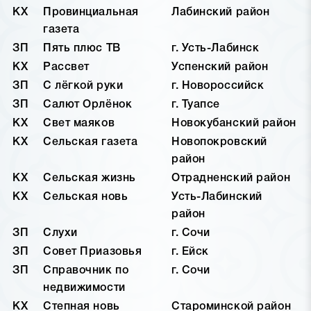
КХ
Провинциальная
Лабинский район
газета
ЗП
Пять плюс ТВ
г. Усть-Лабинск
КХ
Рассвет
Успенский район
ЗП
С лёгкой руки
г. Новороссийск
ЗП
Салют Орлёнок
г. Туапсе
КХ
Свет маяков
Новокубанский район
КХ
Сельская газета
Новопокровский
район
КХ
Сельская жизнь
Отрадненский район
КХ
Сельская новь
Усть-Лабинский
район
ЗП
Слухи
г. Сочи
ЗП
Совет Приазовья
г. Ейск
ЗП
Справочник по
г. Сочи
недвижимости
КХ
Степная новь
Староминской район