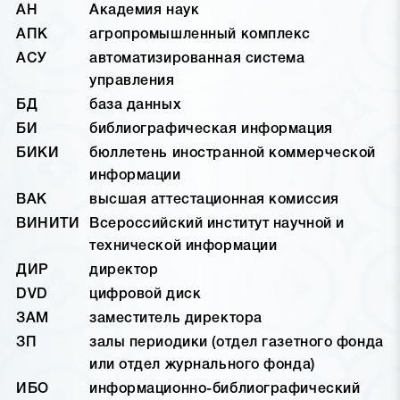
АН
Академия наук
АПК
агропромышленный комплекс
АСУ
автоматизированная система
управления
БД
база данных
БИ
библиографическая информация
БИКИ
бюллетень иностранной коммерческой
информации
ВАК
высшая аттестационная комиссия
ВИНИТИ
Всероссийский институт научной и
технической информации
ДИР
директор
DVD
цифровой диск
ЗАМ
заместитель директора
ЗП
залы периодики (отдел газетного фонда
или отдел журнального фонда)
ИБО
информационно-библиографический