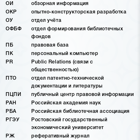
ОИ
обзорная информация
ОКР
опытно-конструкторская разработка
ОУ
отдел учёта
ОФБФ
отдел формирования библиотечных
фондов
ПБ
правовая база
ПК
персональный компьютер
PR
Public Relations (связи с
общественностью)
ПТО
отдел патентно-технической
документации и литературы
ПЦПИ
публичный центр правовой информации
РАН
Российская академия наук
РБА
Российская библиотечная ассоциация
РГЭУ
Ростовский государственный
экономический университет
РЖ
реферативный журнал