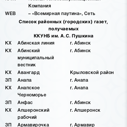
Компания
WEB
– «Всемирная паутина», Сеть
Список районных (городских) газет,
получаемых
ККУНБ им. А.С. Пушкина
КХ
Абинская линия
г. Абинск
КХ
Абинский
г. Абинск
муниципальный
вестник
КХ
Авангард
Крыловской район
ЗП
Анапа
г. Анапа
КХ
Анапское
г. Анапа
Черноморье
ЗП
Анфас
г. Абинск
КХ
Апшеронский
г. Апшеронск
рабочий
ЗП
Армавирочка
г. Армавир