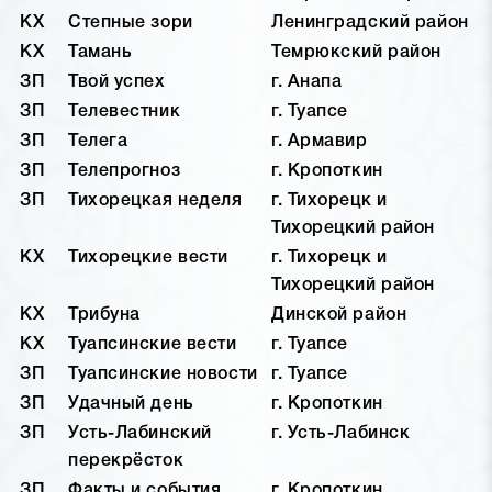
КХ
Степные зори
Ленинградский район
КХ
Тамань
Темрюкский район
ЗП
Твой успех
г. Анапа
ЗП
Телевестник
г. Туапсе
ЗП
Телега
г. Армавир
ЗП
Телепрогноз
г. Кропоткин
ЗП
Тихорецкая неделя
г. Тихорецк и
Тихорецкий район
КХ
Тихорецкие вести
г. Тихорецк и
Тихорецкий район
КХ
Трибуна
Динской район
КХ
Туапсинские вести
г. Туапсе
ЗП
Туапсинские новости
г. Туапсе
ЗП
Удачный день
г. Кропоткин
ЗП
Усть-Лабинский
г. Усть-Лабинск
перекрёсток
ЗП
Факты и события
г. Кропоткин