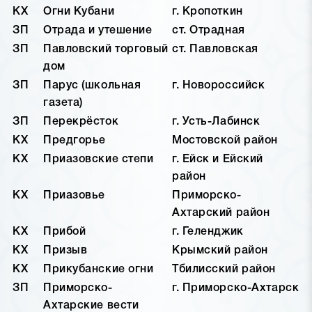
КХ
Огни Кубани
г. Кропоткин
ЗП
Отрада и утешение
ст. Отрадная
ЗП
Павловский торговый
ст. Павловская
дом
ЗП
Парус (школьная
г. Новороссийск
газета)
ЗП
Перекрёсток
г. Усть-Лабинск
КХ
Предгорье
Мостовской район
КХ
Приазовские степи
г. Ейск и Ейский
район
КХ
Приазовье
Приморско-
Ахтарский район
КХ
Прибой
г. Геленджик
КХ
Призыв
Крымский район
КХ
Прикубанские огни
Тбилисский район
ЗП
Приморско-
г. Приморско-Ахтарск
Ахтарские вести