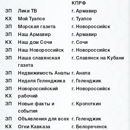
КПРФ
ЗП
Лики ТВ
г. Армавир
КХ
Мой Туапсе
г. Туапсе
ЗП
Морская газета
г. Новороссийск
ЗП
Наш Армавир
г. Армавир
КХ
Наш дом Сочи
г. Сочи
ЗП
Наш Новороссийск
г. Новороссийск
ЗП
Наша славянская
г. Славянск на Кубани
газета
ЗП
Недвижимость Анапы
г. Анапа
ЗП
Неделя Геленджика
г. Геленджик
ЗП
Новороссийский
г. Новороссийск
КХ
рабочий
ЗП
Новые факты и
г. Кропоткин
события
ЗП
Объявления для всех
г. Геленджик
КХ
Огни Кавказа
г. Белореченск