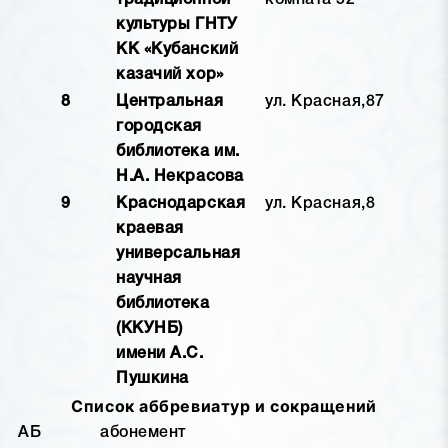
традиционной
комната 52
культуры ГНТУ
КК «Кубанский
казачий хор»
8
Центральная
ул. Красная,87
городская
библиотека им.
Н.А. Некрасова
9
Краснодарская
ул. Красная,8
краевая
универсальная
научная
библиотека
(ККУНБ)
имени А.С.
Пушкина
Список аббревиатур и сокращений
АБ
абонемент