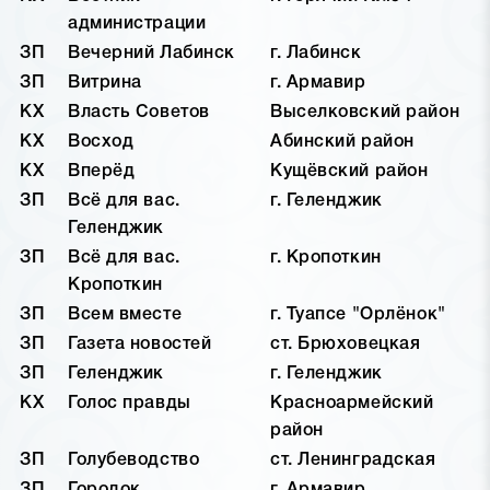
администрации
ЗП
Вечерний Лабинск
г. Лабинск
ЗП
Витрина
г. Армавир
КХ
Власть Советов
Выселковский район
КХ
Восход
Абинский район
КХ
Вперёд
Кущёвский район
ЗП
Всё для вас.
г. Геленджик
Геленджик
ЗП
Всё для вас.
г. Кропоткин
Кропоткин
ЗП
Всем вместе
г. Туапсе "Орлёнок"
ЗП
Газета новостей
ст. Брюховецкая
ЗП
Геленджик
г. Геленджик
КХ
Голос правды
Красноармейский
район
ЗП
Голубеводство
ст. Ленинградская