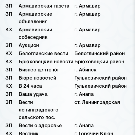
ЗП
Армавирская газета
г. Армавир
ЗП
Армавирские
г. Армавир
объявления
КХ
Армавирский
г. Армавир
собеседник
ЗП
Аукцион
г. Армавир
КХ
Белоглинские вести
Белоглинский район
КХ
Брюховецкие новости
Брюховецкий район
ЗП
Бизнес центр юг
г. Абинск
ЗП
Бюро новостей
Гулькевичский район
КХ
В 24 часа
Гулькевичский район
ЗП
Ваша удача
г. Анапа
ЗП
Вести
ст. Ленинградская
ленинградского
сельского пос.
ЗП
Вести о здоровье
г. Анапа
КХ
Вестник
г. Горячий Ключ