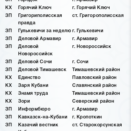
ЗП
Городок
г. Армавир
КХ
Горячий Ключ
г. Горячий Ключ
ЗП
Григориполисская
ст. Григорополисская
правда
ЗП
Гулькевичи за неделю
г. Гулькевичи
ЗП
Деловой Армавир
г. Армавир
ЗП
Деловой
г. Новороссийск
Новороссийск
ЗП
Деловой Сочи
г. Сочи
ЗП
Деловой Тимашевск
Тимашевский район
КХ
Единство
Павловский район
КХ
Заря Кубани
Славянский район
КХ
Знамя труда
Тимашевский район
КХ
Зори
Северский район
ЗП
Информбюро
г. Армавир
ЗП
Кавказск-на-Кубани
г. Кропоткин
ЗП
Казачий вестник
ст. Старокорсунская