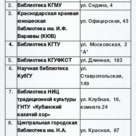
2.
Библиотека КГМУ
ул. Седина, 4
3.
Краснодарская краевая
юношеская
ул. Офицерская, 43
библиотека им. И.Ф.
Вараввы (КЮБ)
4.
Библиотека КГТУ
ул. Московская, 2
"А"
5.
Библиотека КГУФКСТ
ул. Длинная, 183
6.
Научная библиотека
ул.
КубГУ
Ставропольская,
149
7.
Библиотека НИЦ
традиционной культуры
ул. Клубная, 16,
ГНТУ «Кубанский
комната 24
казачий хор»
8.
Центральная городская
библиотека им. Н.А.
ул. Красная, 87