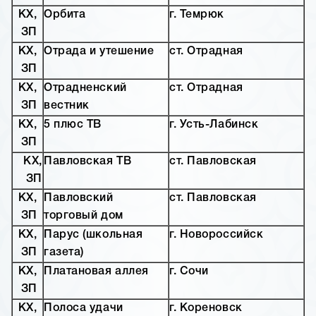
КХ,
Орбита
г. Темрюк
ЗП
КХ,
Отрада и утешение
ст. Отрадная
ЗП
КХ,
Отрадненский
ст. Отрадная
ЗП
вестник
КХ,
5 плюс ТВ
г. Усть-Лабинск
ЗП
КХ,
Павловская ТВ
ст. Павловская
ЗП
КХ,
Павловский
ст. Павловская
ЗП
торговый дом
КХ,
Парус (школьная
г. Новороссийск
ЗП
газета)
КХ,
Платановая аллея
г. Сочи
ЗП
КХ,
Полоса удачи
г. Кореновск