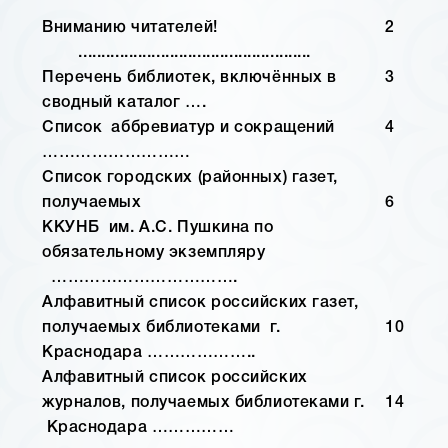
Вниманию читателей!
2
...................................................
Перечень библиотек, включённых в
3
сводный каталог ….
Список аббревиатур и сокращений
4
………………………
Список городских (районных) газет,
получаемых
6
ККУНБ им. А.С. Пушкина по
обязательному экземпляру
…………………………….
Алфавитный список российских газет,
получаемых библиотеками г.
10
Краснодара ………………..
Алфавитный список российских
журналов, получаемых библиотеками г.
14
Краснодара ……………