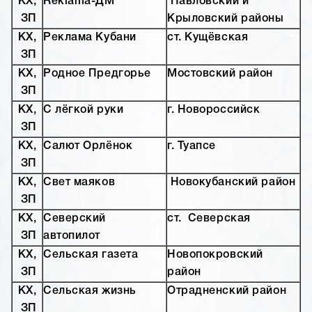
КХ,
Reklama-ДМ
Павловский и
ЗП
Крыловский районы
КХ,
Реклама Кубани
ст. Кущёвская
ЗП
КХ,
Родное Предгорье
Мостовский район
ЗП
КХ,
С лёгкой руки
г. Новороссийск
ЗП
КХ,
Салют Орлёнок
г. Туапсе
ЗП
КХ,
Свет маяков
Новокубанский район
ЗП
КХ,
Северский
ст. Северская
ЗП
автопилот
КХ,
Сельская газета
Новопокровский
ЗП
район
КХ,
Сельская жизнь
Отрадненский район
ЗП