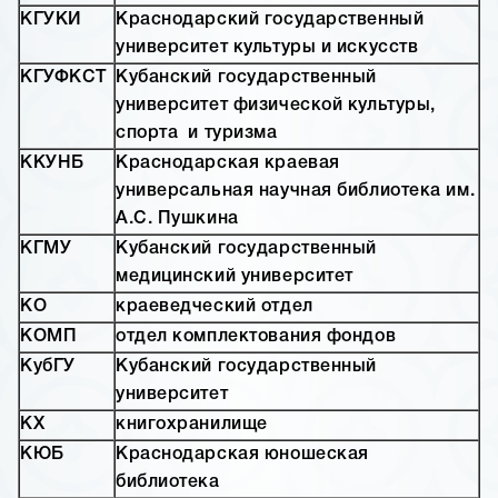
КГУКИ
Краснодарский государственный
университет культуры и искусств
КГУФКСТ
Кубанский государственный
университет физической культуры,
спорта и туризма
ККУНБ
Краснодарская краевая
универсальная научная библиотека им.
А.С. Пушкина
КГМУ
Кубанский государственный
медицинский университет
КО
краеведческий отдел
КОМП
отдел комплектования фондов
КубГУ
Кубанский государственный
университет
КХ
книгохранилище
КЮБ
Краснодарская юношеская
библиотека