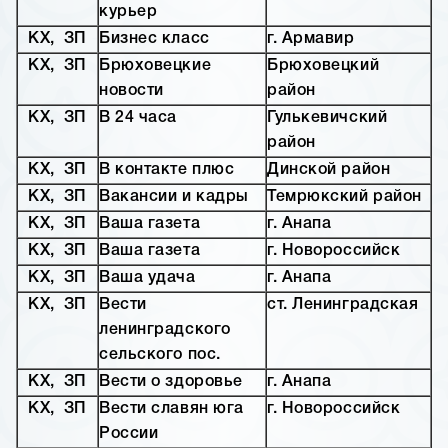
курьер
КХ, ЗП
Бизнес класс
г. Армавир
КХ, ЗП
Брюховецкие
Брюховецкий
новости
район
КХ, ЗП
В 24 часа
Гулькевичский
район
КХ, ЗП
В контакте плюс
Динской район
КХ, ЗП
Вакансии и кадры
Темрюкский район
КХ, ЗП
Ваша газета
г. Анапа
КХ, ЗП
Ваша газета
г. Новороссийск
КХ, ЗП
Ваша удача
г. Анапа
КХ, ЗП
Вести
ст. Ленинградская
ленинградского
сельского пос.
КХ, ЗП
Вести о здоровье
г. Анапа
КХ, ЗП
Вести славян юга
г. Новороссийск
России