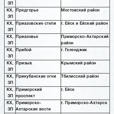
ЗП
КХ,
Предгорье
Мостовский район
ЗП
КХ,
Приазовские степи
г. Ейск и Ейский район
ЗП
КХ,
Приазовье
Приморско-Ахтарский
ЗП
район
КХ,
Прибой
г. Геленджик
ЗП
КХ,
Призыв
Крымский район
ЗП
КХ,
Прикубанские огни
Тбилисский район
ЗП
КХ,
Приморский
г. Ейск
ЗП
проспект
КХ,
Приморско-
г. Приморско-Ахтарск
ЗП
Ахтарские вести