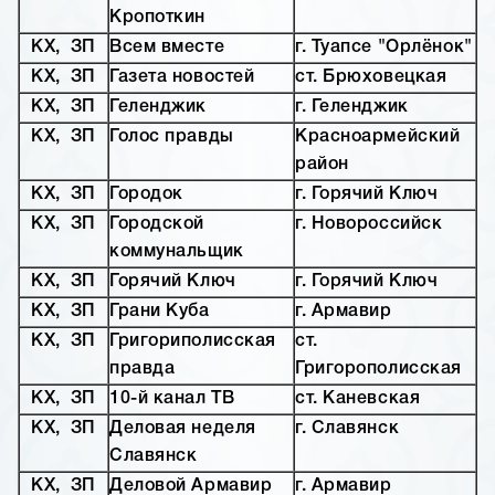
Кропоткин
КХ, ЗП
Всем вместе
г. Туапсе "Орлёнок"
КХ, ЗП
Газета новостей
ст. Брюховецкая
КХ, ЗП
Геленджик
г. Геленджик
КХ, ЗП
Голос правды
Красноармейский
район
КХ, ЗП
Городок
г. Горячий Ключ
КХ, ЗП
Городской
г. Новороссийск
коммунальщик
КХ, ЗП
Горячий Ключ
г. Горячий Ключ
КХ, ЗП
Грани Куба
г. Армавир
КХ, ЗП
Григориполисская
ст.
правда
Григорополисская
КХ, ЗП
10-й канал ТВ
ст. Каневская
КХ, ЗП
Деловая неделя
г. Славянск
Славянск
КХ, ЗП
Деловой Армавир
г. Армавир