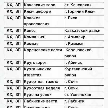
КХ, ЗП
Каневские зори
ст. Каневская
КХ, ЗП
Ключ информ
г. Горячий Ключ
КХ, ЗП
Колокол
г. Ейск
православия
КХ, ЗП
Колос
Кавказский район
КХ, ЗП
Компаньон
г. Армавир
КХ, ЗП
Компас
г. Крымск
КХ, ЗП
Кореновские вести
Кореновский
район
КХ, ЗП
Круговорот
г. Абинск
КХ, ЗП
Курганинские
Курганинский
известия
район
КХ, ЗП
Курортная газета
г. Сочи
КХ, ЗП
Курортная неделя
г. Сочи
КХ, ЗП
Курс на успех
ст. Успенская
КХ, ЗП
Лабинские вести
г. Лабинск