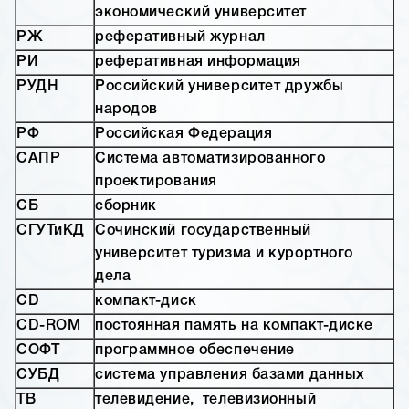
экономический университет
РЖ
реферативный журнал
РИ
реферативная информация
РУДН
Российский университет дружбы
народов
РФ
Российская Федерация
САПР
Система автоматизированного
проектирования
СБ
сборник
СГУТиКД
Сочинский государственный
университет туризма и курортного
дела
CD
компакт-диск
CD-ROM
постоянная память на компакт-диске
СОФТ
программное обеспечение
СУБД
система управления базами данных
ТВ
телевидение, телевизионный