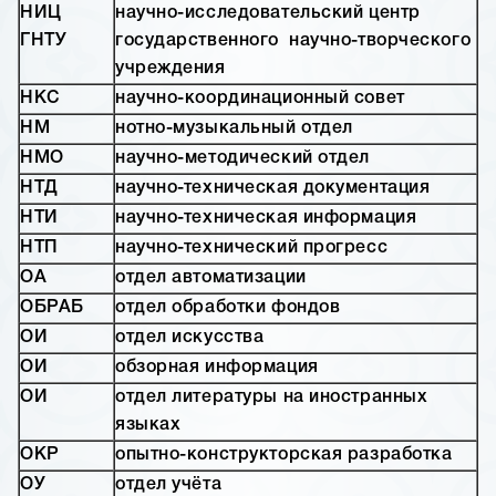
НИЦ
научно-исследовательский центр
ГНТУ
государственного научно-творческого
учреждения
НКС
научно-координационный совет
НМ
нотно-музыкальный отдел
НМО
научно-методический отдел
НТД
научно-техническая документация
НТИ
научно-техническая информация
НТП
научно-технический прогресс
ОА
отдел автоматизации
ОБРАБ
отдел обработки фондов
ОИ
отдел искусства
ОИ
обзорная информация
ОИ
отдел литературы на иностранных
языках
ОКР
опытно-конструкторская разработка
ОУ
отдел учёта