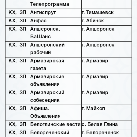
Телепрограмма
КХ, ЗП
Антиспрут
г. Тимашевск
КХ, ЗП
Анфас
г. Абинск
КХ, ЗП
Апшеронск.
г. Апшеронск
ВаШанс
КХ, ЗП
Апшеронский
г. Апшеронск
рабочий
КХ, ЗП
Армавирская
г. Армавир
газета
КХ, ЗП
Армавирские
г. Армавир
объявления
КХ, ЗП
Армавирский
г. Армавир
собеседник
КХ, ЗП
Афиша.
г. Майкоп
Объявления
КХ, ЗП
Белоглинские вести
с. Белая Глина
КХ, ЗП
Белореченский
г. Белореченск