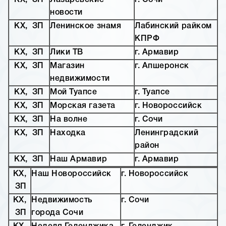
КХ, ЗП
Лазаревские
г. Сочи
новости
КХ, ЗП
Ленинское знамя
Лабинский райком
КПРФ
КХ, ЗП
Лики ТВ
г. Армавир
КХ, ЗП
Магазин
г. Апшеронск
недвижимости
КХ, ЗП
Мой Туапсе
г. Туапсе
КХ, ЗП
Морская газета
г. Новороссийск
КХ, ЗП
На волне
г. Сочи
КХ, ЗП
Находка
Ленинградский
район
КХ, ЗП
Наш Армавир
г. Армавир
КХ,
Наш Новороссийск
г. Новороссийск
ЗП
КХ,
Недвижимость
г. Сочи
ЗП
города Сочи