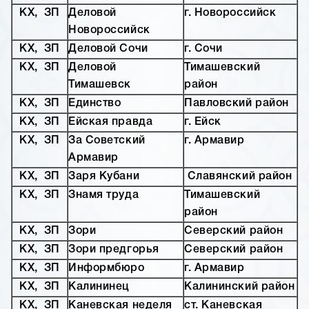
КХ, ЗП
Деловой
г. Новороссийск
Новороссийск
КХ, ЗП
Деловой Сочи
г. Сочи
КХ, ЗП
Деловой
Тимашевский
Тимашевск
район
КХ, ЗП
Единство
Павловский район
КХ, ЗП
Ейская правда
г. Ейск
КХ, ЗП
За Советский
г. Армавир
Армавир
КХ, ЗП
Заря Кубани
Славянский район
КХ, ЗП
Знамя труда
Тимашевский
район
КХ, ЗП
Зори
Северский район
КХ, ЗП
Зори предгорья
Северский район
КХ, ЗП
Информбюро
г. Армавир
КХ, ЗП
Калининец
Калининский район
КХ, ЗП
Каневская неделя
ст. Каневская