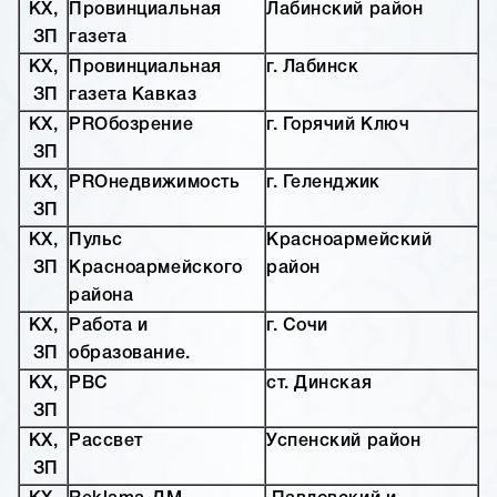
КХ,
Провинциальная
Лабинский район
ЗП
газета
КХ,
Провинциальная
г. Лабинск
ЗП
газета Кавказ
КХ,
PROбозрение
г. Горячий Ключ
ЗП
КХ,
PROнедвижимость
г. Геленджик
ЗП
КХ,
Пульс
Красноармейский
ЗП
Красноармейского
район
района
КХ,
Работа и
г. Сочи
ЗП
образование.
КХ,
РВС
ст. Динская
ЗП
КХ,
Рассвет
Успенский район
ЗП