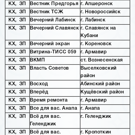
КХ, ЗП
Вестник Предгорья
г. Апшеронск
КХ, ЗП
Вестник ТСЖ
г. Новороссийск
КХ, ЗП
Вечерний Лабинск
г. Лабинск
КХ, ЗП
Вечерний Славянск
г. Славянск на
Кубани
КХ, ЗП
Вечерний экран
г. Кореновск
КХ, ЗП
Витрина-ТИСС 059
г. Армавир
КХ, ЗП
ВКМП
ст. Вознесенская
КХ, ЗП
Власть Советов
Выселковский
район
КХ, ЗП
Восход
Абинский район
КХ, ЗП
Вперёд
Кущёвский район
КХ, ЗП
Время ремонта
г. Армавир
КХ, ЗП
Все для вас. Анапа
г. Анапа
КХ, ЗП
Всё для вас.
г. Геленджик
Геленджик
КХ, ЗП
Всё для вас.
г. Кропоткин