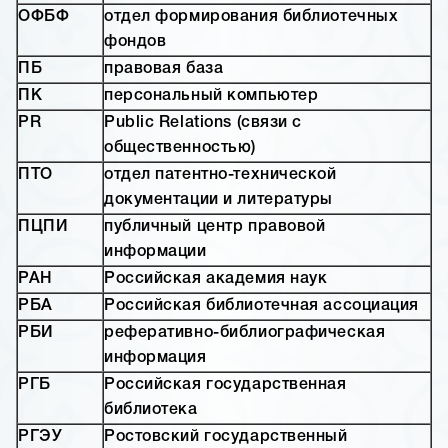
ОФБФ
отдел формирования библиотечных
фондов
ПБ
правовая база
ПК
персональный компьютер
PR
Public Relations (связи с
общественностью)
ПТО
отдел патентно-технической
документации и литературы
ПЦПИ
публичный центр правовой
информации
РАН
Российская академия наук
РБА
Российская библиотечная ассоциация
РБИ
реферативно-библиографическая
информация
РГБ
Российская государственная
библиотека
РГЭУ
Ростовский государственный