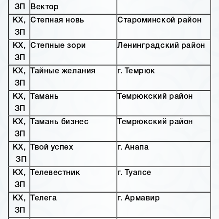
ЗП
Вектор
КХ,
Степная новь
Староминской район
ЗП
КХ,
Степные зори
Ленинградский район
ЗП
КХ,
Тайные желания
г. Темрюк
ЗП
КХ,
Тамань
Темрюкский район
ЗП
КХ,
Тамань бизнес
Темрюкский район
ЗП
КХ,
Твой успех
г. Анапа
ЗП
КХ,
Телевестник
г. Туапсе
ЗП
КХ,
Телега
г. Армавир
ЗП