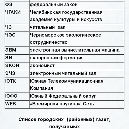
ФЗ
федеральный закон
ЧГАКИ
Челябинская государственная
академия культуры и искусств
ЧЗ
читальный зал
ЧЭС
Черноморское экологическое
сотрудничество
ЭВМ
электронная вычислительная машина
ЭИ
экспресс-информация
ЭКОН
экономист
ЭЧЗ
электронный читальный зал
ЮТК
Южная Телекоммуникационная
Компания
ЮФО
Южный Федеральный округ
WEB
«Всемирная паутина», Сеть
Список городских (районных) газет,
получаемых