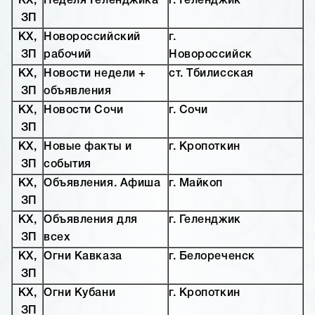
КХ,
Неделя Геленджика
г. Геленджик
ЗП
КХ,
Новороссийский
г.
ЗП
рабочий
Новороссийск
КХ,
Новости недели +
ст. Тбилисская
ЗП
объявления
КХ,
Новости Сочи
г. Сочи
ЗП
КХ,
Новые факты и
г. Кропоткин
ЗП
события
КХ,
Объявления. Афиша
г. Майкоп
ЗП
КХ,
Объявления для
г. Геленджик
ЗП
всех
КХ,
Огни Кавказа
г. Белореченск
ЗП
КХ,
Огни Кубани
г. Кропоткин
ЗП