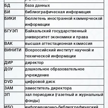
БД
база данных
БИ
библиографическая информация
БИКИ
бюллетень иностранной коммерческой
информации
БГУЭП
Байкальский государственный
университет экономики и права
ВАК
высшая аттестационная комиссия
ВИНИТИ
Всероссийский институт научной и
технической информации
ДИР
директор
ДОУ
дошкольное образовательное
учреждение
DVD
цифровой диск
ЗАМ
заместитель директора
ЗП
зал периодики (газетный и журнальный
фонды)
ИБО
информационно-библиографический