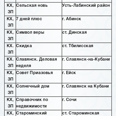
КХ,
Сельская новь
Усть-Лабинский район
ЗП
КХ,
7 дней плюс
г. Абинск
ЗП
КХ,
Символ веры
ст. Динская
ЗП
КХ.
Скидка
ст. Тбилисская
ЗП
КХ.
Славянск. Деловая
г. Славянск-на-Кубани
ЗП
неделя
КХ,
Совет Приазовья
г. Ейск
ЗП
КХ,
Солнечный дом
г. Славянск на Кубани
ЗП
КХ,
Справочник по
г. Сочи
ЗП
недвижимости
КХ,
Староминский
ст. Староминская