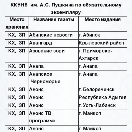
ККУНБ им. А.С. Пушкина по обязательному
экземпляру
Место
Название газеты
Место издания
хранения
КХ, ЗП
Абинские новости
г. Абинск
КХ, ЗП
Авангард
Крыловский район
КХ, ЗП
Азовские зори
г. Приморско-
Ахтарск
КХ, ЗП
Анапа
г. Анапа
КХ, ЗП
Анапское
г. Анапа
Черноморье
КХ, ЗП
Анонс
г. Белореченск
КХ, ЗП
Анонс
Республика Адыгея
КХ, ЗП
Анонс
г. Усть-Лабинск
КХ, ЗП
Анонс ТВ
г. Майкоп
программа
КХ, ЗП
Анонс
г. Майкоп