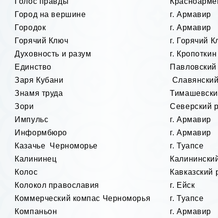
Голос правды
Красноарме
Город на вершине
г. Армавир
Городок
г. Армавир
Горячий Ключ
г. Горячий 
Духовность и разум
г. Кропоткин
Единство
Павловский
Заря Кубани
Славянский
Знамя труда
Тимашевски
Зори
Северский 
Импульс
г. Армавир
Информбюро
г. Армавир
Казачье Черноморье
г. Туапсе
Калининец
Калинински
Колос
Кавказский 
Колокол православия
г. Ейск
Коммерческий компас Черноморья
г. Туапсе
Компаньон
г. Армавир