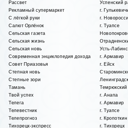
Рассвет
Успенский р
Рекламный супермаркет
г. Гулькевич
С лёгкой руки
г. Новоросс
Салют Орлёнок
г. Туапсе
Сельская газета
Новопокров
Сельская жизнь
Отрадненск
Сельская новь
Усть-Лабинс
Современная энциклопедия дохода
г. Армавир
Совет Приазовья
г. Ейск
Степная новь
Староминск
Степные зори
Ленинградс
Тамань
Темрюкский
Твой успех
г. Анапа
Телега
г. Армавир
Телевестник
г. Туапсе
Телепрогноз
г. Кропоткин
Тихорецк-экспресс
г. Тихорецк