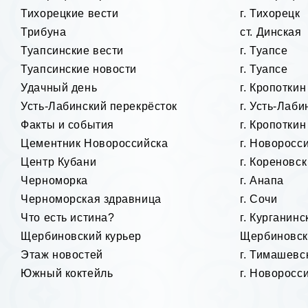
Тихорецкие вести
г. Тихорецк
Трибуна
ст. Динская
Туапсинские вести
г. Туапсе
Туапсинские новости
г. Туапсе
Удачный день
г. Кропоткин
Усть-Лабинский перекрёсток
г. Усть-Лаби
Факты и события
г. Кропоткин
Цементник Новороссийска
г. Новоросс
Центр Кубани
г. Кореновск
Черноморка
г. Анапа
Черноморская здравница
г. Сочи
Что есть истина?
г. Курганинс
Щербиновский курьер
Щербиновск
Этаж новостей
г. Тимашевс
Южный коктейль
г. Новоросс