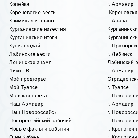
Копейка
г. Армавир
Кореновские вести
Кореновски
Криминал и право
г. Анапа
Курганинские известия
Курганински
Курганинские итоги
Курганински
Купи-продай
г. Приморск
Лабинские вести
г. Лабинск
Ленинское знамя
Лабинский 
Лики ТВ
г. Армавир
Моё предгорье
Отрадненск
Мой Туапсе
г. Туапсе
Морская газета
г. Новоросс
Наш Армавир
г. Армавир
Наш Новороссийск
г. Новоросс
Новороссийский рабочий
г. Ново
Новые факты и события
г. Кропоткин
Огни Кубани
г. Кропоткин