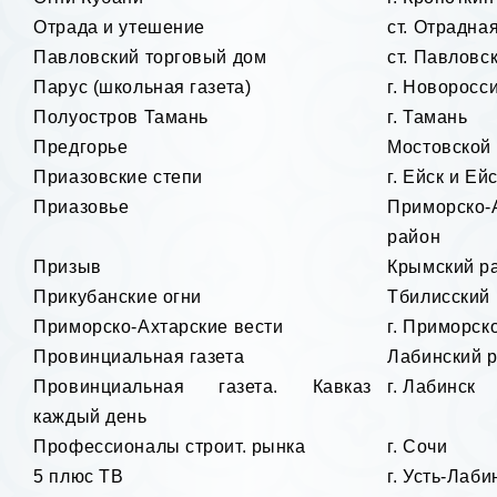
Отрада и утешение
ст. Отрадна
Павловский торговый дом
ст. Павловс
Парус (школьная газета)
г. Новоросс
Полуостров Тамань
г. Тамань
Предгорье
Мостовской
Приазовские степи
г. Ейск и Ей
Приазовье
Приморско-
район
Призыв
Крымский р
Прикубанские огни
Тбилисский
Приморско-Ахтарские вести
г. Приморск
Провинциальная газета
Лабинский 
Провинциальная газета. Кавказ
г. Лабинск
каждый день
Профессионалы строит. рынка
г. Сочи
5 плюс ТВ
г. Усть-Лаби