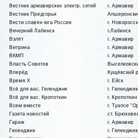
Вестник армавирских электр. сетей
г. Армавир
Вестник Предгорья
Апшеронски
Вести славян юга России
г. Новоросс
Вечерний Лабинск
г.Лабинск
Взлёт
г. Армавир
Витрина
г. Армавир
ВКМП
г. Армавир
Власть Советов
Выселковск
Вперёд
Кущёвский 
Время
X
г. Ейск
Всё для вас. Геленджик
г. Геленджик
Всё для вас. Кропоткин
г. Кропоткин
Всем вместе
г. Туапсе "О
Газета новостей
ст. Брюхове
Гараж
г. Армавир
Геленджик
г. Геленджик