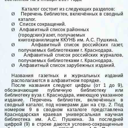
Каталог состоит из следующих разделов:
Ø
Перечень библиотек, включённых в сводный
каталог.
Ø
Список сокращений.
Ø
Алфавитный список районных
(городских)газет, получаемых
книгохранилищем ККУНБ им. А.С. Пушкина.
Ø
Алфавитный список российских газет,
получаемых библиотеками г. Краснодара.
Ø
Алфавитный список российских журналов,
получаемых библиотеками г. Краснодара.
Ø
Алфавитный список зарубежных изданий.
Названия газетных и журнальных изданий
располагаются в алфавитном порядке.
После названия следуют цифры (от 1 до 9),
обозначающие публичную библиотеку или
библиотеку вуза г. Краснодара, имеющую указанное
издание. Перечень библиотек, включённых в
сводный каталог, под номерами дан на стр. 2. Под
номером 9 в сводном каталоге представлена
Краснодарская краевая универсальная научная
библиотека им. А.С. Пушкина. За последней
цифрой (9) в строке даются условно-сокращенные