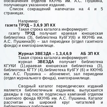
обозначения отделов ККУНБ им. А.С. Пушкина,
получающих указанное издание.
Список сокращений напечатан на 4 и 5
страницах.
Например:
газета ТРУД – 3,6,9 ЗП КХ
Такая строка каталога информирует:
газету
ТРУД
получает краевая юношеская
библиотека (3), библиотека КубГУ(6) и ККУНБ им.
А.С. Пушкина(9) – зал периодики (отдел газетного
фонда) и книгохранилище.
Журнал ЗВЕЗДА – 1,3,4,6,9 АБ ЗП КХ
Такая строка каталога информирует:
журнал
ЗВЕЗДА
получает библиотека
КГУКИ (1),краевая юношеская библиотека (3),
библиотека КГТУ (4),библиотека КубГУ (6) и ККУНБ
им. А.С. Пушкина – абонемент, зал периодики
(отдел журнального фонда), книгохранилище.
Сводный каталог периодических изданий
является библиотечным изданием, выпускается
дважды в год после подписных кампаний отделом
газетного фонда ККУНБ им. А.С. Пушкина. Каталог
рассчитан на широкий круг читателей и
библиотечных работников.