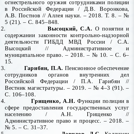
огнестрельного оружия сотрудниками полиции
в Российской Федерации / Д.В. Воронкова,
А.В.
Постнов // Аллея науки. – 2018. Т. 8. – №
5 (21). – С. 845–848.
12.
Высоцкий, С.А.
О понятии и
содержании законности контрольно-надзорной
деятельности ГИБДД МВД России / С.А.
Высоцкий // Административное и
муниципальное право. – 2018. – № 10. – С. 6–
15.
13.
Гарибян, П.А.
Пенсионное обеспечение
сотрудников органов внутренних дел
Российской Федерации
/ П.А. Гарибян //
Вестник магистратуры. – 2019. – № 4–3 (91). –
С. 106–108.
14.
Грищенко, А.Н.
Функции полиции в
сфере предоставления государственных услуг
населению / А.Н. Грищенко //
Административное право и процесс. – 2018. –
№ 5. – С. 31–37.
15.
Давидов, Д.С.
Коллизии