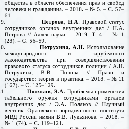
общества в области обеспечения прав и свобод
человека и гражданина. – 2018. – № 5. – С. 57–
61.
39.
Петрова, Н.А
.
Правовой статус
сотрудников органов внутренних дел / Н.А.
Петрова // Аллея науки. – 2019. Т. 4. – № 1
(28). – С. 56–59.
40.
Петрухина, А.Н.
Использование
международного и зарубежного
законодательства при совершенствовании
правового статуса сотрудников полиции / А.Н.
Петрухина, В.В. Попова // Право и
государство: теория и практика. – 2018. – № 11
(167). – С. 125–129.
41.
Поляков, Э.А.
Проблемы применения
табельного оружия сотрудниками органов
внутренних дел
/ Э.А. Поляков // Научный
вестник Орловского юридического института
МВД России имени В.В. Лукьянова. – 2018. –
№ 1 (74). – С. 119–121.