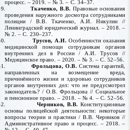
процесс. – 2019. – № 3. – С. 34–37.
49.
Ткаченко, В.В.
Правовые основания
проведения наружного досмотра сотрудниками
полиции / В.В. Ткаченко, А.И. Никулин //
Ленинградский юридический журнал. – 2018. –
№ 2. – С. 230–237.
50.
Трусов, А.И.
Особенности оказания
медицинской помощи сотрудникам органов
внутренних дел в России / А.И. Трусов //
Медицинское право. – 2020. – № 3. – С. 52–56.
51.
Фрольцова, О.В.
Система гарантий,
направленных на возмещение вреда,
причинённого жизни и здоровью сотрудников
органов внутренних дел: что не предусмотрел
законодатель? / О.В. Фрольцова // Социальное
и пенсионное право. – 2018. – № 4. – С. 52–56.
52.
Черников, В.В.
Конституционные
основы полицейской деятельности: некоторые
вопросы теории и практики / В.В. Черников //
Административное право и процесс. – 2018. –
№ 12. – С. 40–47.