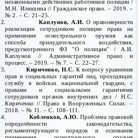
незаконными действиями работников полиции /
М.Н. Илюшина // Гражданское право. – 2019. –
№ 2. – С. 21–25.
22.
Каплунов, А.И.
О правомерности
реализации сотрудником полиции права на
применение огнестрельного оружия как
способа принудительного воздействия,
предусмотренного ФЗ "О полиции" / А.И.
Каплунов // Административное право и
процесс. – 2019. – № 7. – С. 22–27.
23.
Кириченко, Н.С.
К вопросу уравнения
прав и социальных гарантий лиц, проходящих
службу в войсках национальной гвардии, с
правами и социальными гарантиями
сотрудников органов внутренних дел / Н.С.
Кириченко // Право в Вооруженных Силах. –
2018. – № 11. – С. 108–111.
24.
Кобленков, А.Ю.
Проблема правовой
определённости законодательства,
регламентирующего порядок и основания
применения огнестрельного оружия