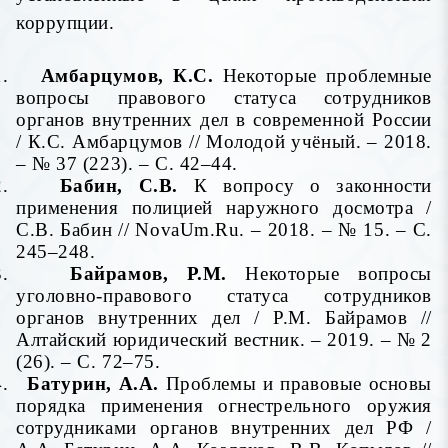
коррупции.
1.
Амбарцумов, К.С.
Некоторые проблемные
вопросы правового статуса сотрудников
органов внутренних дел в современной России
/ К.С. Амбарцумов // Молодой учёный. – 2018.
– № 37 (223). – С. 42–44.
2.
Бабин, С.В.
К вопросу о законности
применения полицией наружного досмотра /
С.В. Бабин //
N
ovaUm.Ru. – 2018. – № 15. – С.
245–248.
3.
Байрамов, Р.М.
Некоторые вопросы
уголовно-правового статуса сотрудников
органов внутренних дел / Р.М. Байрамов //
Алтайский юридический вестник. – 2019. – № 2
(26). – С. 72–75.
4.
Батурин, А.А.
Проблемы и правовые основы
порядка применения огнестрельного оружия
сотрудниками органов внутренних дел РФ /