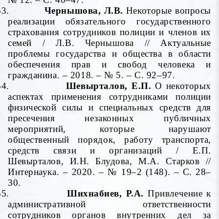
53.
Чернышова, Л.В.
Некоторые вопросы
реализации обязательного государственного
страхования сотрудников полиции и членов их
семей
/ Л.В. Чернышова
// Актуальные
проблемы государства и общества в области
обеспечения прав и свобод человека и
гражданина. – 2018. – № 5. – С. 92–97.
54.
Шевырталов, Е.П.
О некоторых
аспектах применения сотрудниками полиции
физической силы и специальных средств для
пресечения незаконных публичных
мероприятий, которые нарушают
общественный порядок, работу транспорта,
средств связи и организаций / Е.П.
Шевырталов, И.Н. Блудова, М.А. Старков //
Интернаука. – 2020. – № 19–2 (148). – С. 28–
30.
55.
Шихнабиев, Р.А.
Привлечение к
административной ответственности
сотрудников органов внутренних дел за