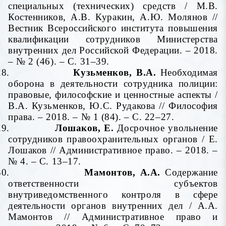
специальных (технических) средств
/
М.В.
Костенников, А.В. Куракин, А.Ю.
Молянов //
Вестник Всероссийского института повышения
квалификации сотрудников Министерства
внутренних дел Российской Федерации. – 2018.
– № 2 (46). – С. 31–39.
28.
Кузьменков, В.А.
Необходимая
оборона в деятельности сотрудника полиции:
правовые, философские и ценностные аспекты
/
В.А. Кузьменков, Ю.С. Рудакова // Философия
права. – 2018. – № 1 (84). – С. 22–27.
29.
Лошаков, Е.
Досрочное увольнение
сотрудников правоохранительных органов / Е.
Лошаков // Административное право. – 2018. –
№ 4. – С. 13–17.
30.
Мамонтов, А.А.
Содержание
ответственности субъектов
внутриведомственного контроля в сфере
деятельности органов внутренних дел / А.А.
Мамонтов // Административное право и