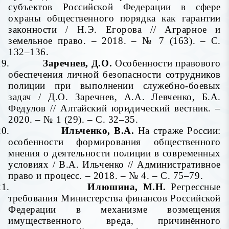
субъектов Российской Федерации в сфере
охраны общественного порядка как гарантии
законности
/ Н.Э. Егорова // Аграрное и
земельное право. – 2018. – № 7 (163). – С.
132–136.
19.
Заречнев, Д.О.
Особенности правового
обеспечения личной безопасности сотрудников
полиции при выполнении служебно-боевых
задач / Д.О. Заречнев, А.А. Левченко, Б.А.
Федулов // Алтайский юридический вестник. –
2020. – № 1 (29). – С. 32–35.
20.
Ильченко, В.А.
На страже России:
особенности формирования общественного
мнения о деятельности полиции в современных
условиях / В.А. Ильченко // Административное
право и процесс. – 2018. – № 4. – С. 75–79.
21.
Илюшина, М.Н.
Регрессные
требования Министерства финансов Российской
Федерации в механизме возмещения
имущественного вреда, причинённого