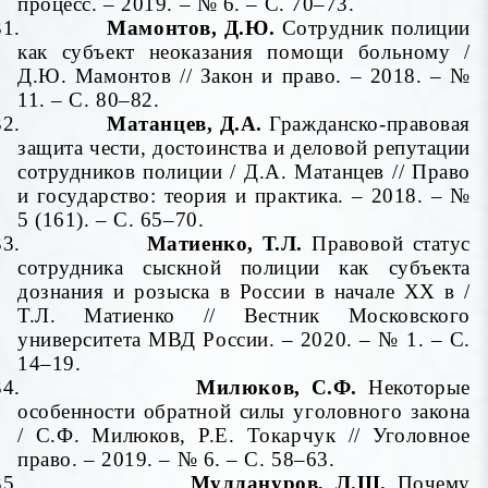
процесс. – 2019. – № 6. – С. 70–73.
31.
Мамонтов, Д.Ю.
Сотрудник полиции
как субъект неоказания помощи больному /
Д.Ю. Мамонтов // Закон и право. – 2018. – №
11. – С. 80–82.
32.
Матанцев, Д.А.
Гражданско-правовая
защита чести, достоинства и деловой репутации
сотрудников полиции
/ Д.А. Матанцев // Право
и государство: теория и практика. – 2018. – №
5 (161). – С. 65–70.
33.
Матиенко, Т.Л.
Правовой статус
сотрудника сыскной полиции как субъекта
дознания и розыска в России в начале
XX
в /
Т.Л. Матиенко // Вестник Московского
университета МВД России. – 2020. – № 1. – С.
14–19.
34.
Милюков, С.Ф.
Некоторые
особенности обратной силы уголовного закона
/ С.Ф. Милюков, Р.Е. Токарчук // Уголовное
право. – 2019. – № 6. – С. 58–63.
35.
Муллануров, Л.Ш.
Почему