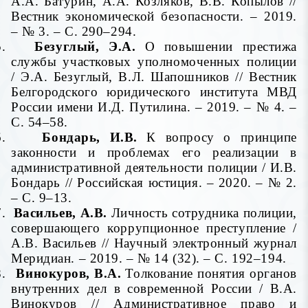
А.А. Батурин, А.А. Козляков, В.В. Копылов //
Вестник экономической безопасности. – 2019.
– № 3. – С. 290–294.
5.
Безуглый, Э.А.
О повышении престижа
службы участковых уполномоченных полиции
/ Э.А. Безуглый, В.Л. Шапошников // Вестник
Белгородского юридического института МВД
России имени И.Д. Путилина. – 2019. – № 4. –
С. 54–58.
6.
Бондарь, И.В.
К вопросу о принципе
законности и проблемах его реализации в
административной деятельности полиции / И.В.
Бондарь // Российская юстиция. – 2020. – № 2.
– С. 9–13.
7.
Васильев, А.В.
Личность сотрудника полиции,
совершающего коррупционное преступление /
А.В. Васильев // Научный электронный журнал
Меридиан. – 2019. – № 14 (32). – С. 192–194.
8.
Винокуров, В.А.
Толкование понятия органов
внутренних дел в современной России / В.А.
Винокуров // Административное право и