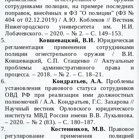
сотрудниками полиции, на примере последних
поправок, внесённых в ФЗ "О полиции" (ФЗ №
404 от 02.12.2019) / А.Ю. Коблеков // Вестник
Нижегородского университета им. Н.И.
Лобачевского. – 2020. – № 2. – С. 149–153.
25.
Ковшевацкий, В.И.
Юридическая
регламентация применения сотрудниками
полиции огнестрельного оружия / В.И.
Ковшевацкий, С.П. Стащенко // Актуальные
проблемы административного права и
процесса. – 2018. – № 2.
– С. 18–21.
26.
Кондратьев, А.А.
Проблемы
установления правового статуса сотрудников
ОВД РФ при реализации ими должностных
полномочий
/ А.А. Кондратьев, Г.С. Захарова //
Научный вестник Орловского юридического
института МВД России имени В.В. Лукьянова.
– 2020. – № 2 (83). – С. 180–187.
27.
Костенников, М.В.
Правовое
регулирование применения полицией