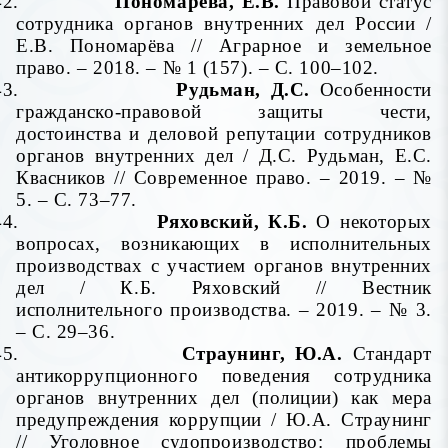
42.
Пономарёва, Е.В.
Правовой статус
сотрудника органов внутренних дел России /
Е.В. Пономарёва // Аграрное и земельное
право. – 2018. – № 1 (157). – С. 100–102.
43.
Рудьман, Д.С.
Особенности
гражданско-правовой защиты чести,
достоинства и деловой репутации сотрудников
органов внутренних дел / Д.С. Рудьман, Е.С.
Квасников // Современное право. – 2019. – №
5. – С. 73–77.
44.
Ряховский, К.Б.
О некоторых
вопросах, возникающих в исполнительных
производствах с участием органов внутренних
дел / К.Б. Ряховский // Вестник
исполнительного производства. – 2019. – № 3.
– С. 29–36.
45.
Страунинг, Ю.А.
Стандарт
антикоррупционного поведения сотрудника
органов внутренних дел (полиции) как мера
предупреждения коррупции / Ю.А. Страунинг
// Уголовное судопроизводство: проблемы