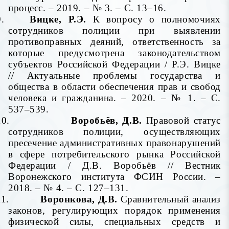
процесс. – 2019. – № 3. – С. 13–16.
9.
Вицке, Р.Э.
К вопросу о полномочиях
сотрудников полиции при выявлении
противоправных деяний, ответственность за
которые предусмотрена законодательством
субъектов Российской Федерации / Р.Э. Вицке
// Актуальные проблемы государства и
общества в области обеспечения прав и свобод
человека и гражданина. – 2020. – № 1. – С.
537–539.
10.
Воробьёв, Д.В.
Правовой статус
сотрудников полиции, осуществляющих
пресечение административных правонарушений
в сфере потребительского рынка Российской
Федерации / Д.В. Воробьёв // Вестник
Воронежского института ФСИН России. –
2018. – № 4. – С. 127–131.
11.
Воронкова, Д.В.
Сравнительный анализ
законов, регулирующих порядок применения
физической силы, специальных средств и