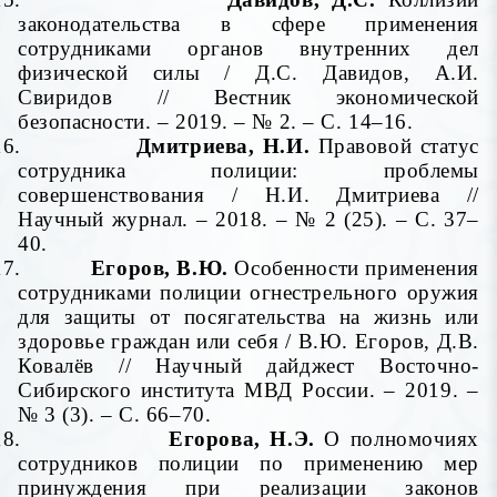
законодательства в сфере применения
сотрудниками органов внутренних дел
физической силы / Д.С. Давидов, А.И.
Свиридов // Вестник экономической
безопасности. – 2019. – № 2. – С. 14–16.
16.
Дмитриева, Н.И.
Правовой статус
сотрудника полиции: проблемы
совершенствования / Н.И. Дмитриева //
Научный журнал. – 2018. – № 2 (25). – С. 37–
40.
17.
Егоров, В.Ю.
Особенности применения
сотрудниками полиции огнестрельного оружия
для защиты от посягательства на жизнь или
здоровье граждан или себя
/ В.Ю. Егоров, Д.В.
Ковалёв // Научный дайджест Восточно-
Сибирского института МВД России. – 2019. –
№ 3 (3). – С. 66–70.
18.
Егорова, Н.Э.
О полномочиях
сотрудников полиции по применению мер
принуждения при реализации законов