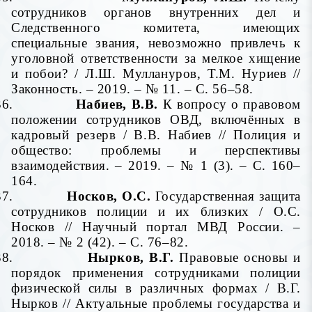
сотрудников органов внутренних дел и
Следственного комитета, имеющих
специальные звания, невозможно привлечь к
уголовной ответственности за мелкое хищение
и побои? / Л.Ш. Муллануров, Т.М. Нуриев //
Законность. – 2019. – № 11. – С. 56–58.
36.
Набиев, В.В.
К вопросу о правовом
положении сотрудников ОВД, включённых в
кадровый резерв / В.В. Набиев // Полиция и
общество: проблемы и перспективы
взаимодействия. – 2019. – № 1 (3). – С. 160–
164.
37.
Носков, О.С.
Государственная защита
сотрудников полиции и их близких
/ О.С.
Носков // Научный портал МВД России. –
2018. – № 2 (42). – С. 76–82.
38.
Нырков, В.Г.
Правовые основы и
порядок применения сотрудниками полиции
физической силы в различных формах / В.Г.
Нырков
//
Актуальные проблемы государства и