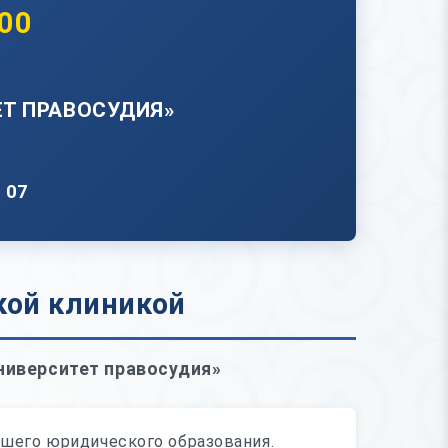
00
Т ПРАВОСУДИЯ»
– 07
кой клиникой
ниверситет правосудия»
шего юридического образования.