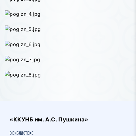
«ККУНБ им. А.С. Пушкина»
О библиотеке