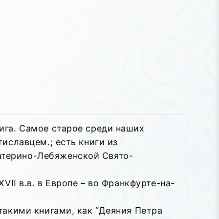
нига. Самое старое среди наших
тиславцем.; есть книги из
атерино-Лебяженской Свято-
VII в.в. в Европе – во Франкфурте-на-
 такими книгами, как “Деяния Петра