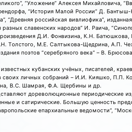
Великого”, “Уложение” Алексея Михайловича, “
фендорфа, “История Малой России” Д. Бантыш-
а”, “Древняя российская вивлиофика”, изданна
 разных славенских народов” И. Раича, “Синопс
оизведения Д.И. Фонвизина, К.Н. Батюшкова, Г
Л.Н. Толстого, М.Е. Салтыкова-Щедрина, А.П. Ч
дания поэтов “серебряного века” – В. Брюсова,
и известных кубанских учёных, писателей, крае
 своих личных собраний – И.И. Кияшко, П.П. К
на, В.С. Шамрая, Ф.А. Щербины и др.
дставляют дореволюционные периодические изд
нные и сатирические. Большую ценность предст
авропольские епархиальные ведомости”, “Моск