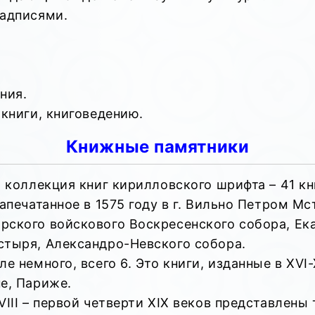
надписями.
ния.
 книги, книговедению.
Книжные памятники
я коллекция книг кирилловского шрифта – 41 к
апечатанное в 1575 году в г. Вильно Петром Мс
рского войскового Воскресенского собора, Ек
стыря, Александро-Невского собора.
 немного, всего 6. Это книги, изданные в XVI-X
е, Париже.
III – первой четверти XIX веков представлены