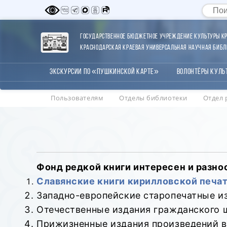
Государственное бюджетное учреждение культуры Кр
Краснодарская краевая универсальная научная библи
Экскурсии по «Пушкинской карте»
Волонтёры Куль
Пользователям
Отделы библиотеки
Отдел 
Фонд редкой книги интересен и разн
Славянские книги кирилловской печати
Западно-европейские старопечатные изд
Отечественные издания гражданского шр
Прижизненные издания произведений в