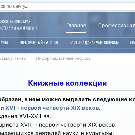
аснодарского края
Главная
Профессиона
отека им. А.С. Пушкина
туры
Электронный каталог
Часто задаваемые вопросы
Кр
редкой книги
Информационные ресурсы
Книжные коллекции
ообразен, в нем можно выделить следующие к
 XVI - первой четверти XIX веков
.
ания XVI-XVII вв.
ифта XVIII - первой четверти XIX веков.
ыдающихся деятелей науки и культуры.