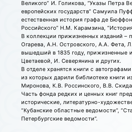
Великого” И. Голикова, “Указы Петра 
европейских государств” Самуила Пуф
естественная история графа де Бюффон
Российского” Н.М. Карамзина, “История
В коллекции прижизненных изданий – пр
Огарева, А.Н. Островского, А.А. Фета, 
вышедший в 1835 году, прижизненные из
Цветаевой, И. Северянина и других.
В отделе хранятся книги с автографам
из которых дарили библиотеке книги из
Миронова, К.В. Россинского, В.В. Скида
Часть фонда редких и ценных книг пре
исторические, литературно-художестве
“Кубанские областные ведомости”, “Ст
Петербургские ведомости”.