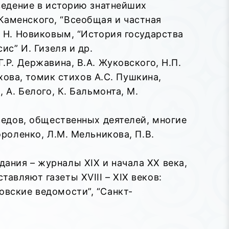
Введение в историю знатнейших
Каменского, “Всеобщая и частная
я Н. Новиковым, “История государства
ис” И. Гизеля и др.
.Р. Державина, В.А. Жуковского, Н.П.
ехова, томик стихов А.С. Пушкина,
 А. Белого, К. Бальмонта, М.
ведов, общественных деятелей, многие
ороленко, Л.М. Мельникова, П.В.
ания – журналы XIX и начала XX века,
авляют газеты XVIII – XIX веков:
овские ведомости”, “Санкт-