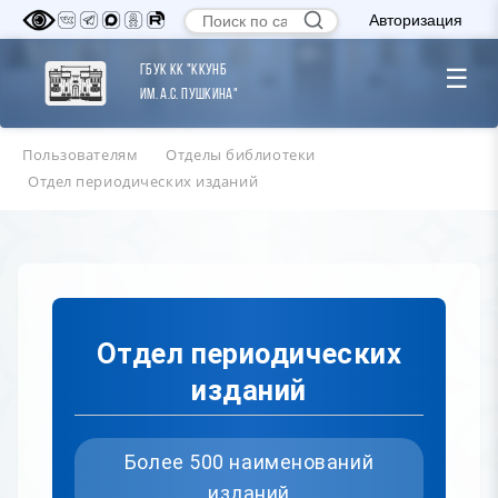
Авторизация
ГБУК КК "ККУНБ
☰
им. А.С. Пушкина"
Пользователям
Отделы библиотеки
Отдел периодических изданий
Отдел периодических
изданий
Более 500 наименований
изданий