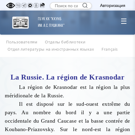
Авторизация
ГБУК КК "ККУНБ
☰
им. А.С. Пушкина"
Пользователям
Отделы библиотеки
Отдел литературы на иностранных языках
Français
La Russie. La
région de Krasnodar
La région de Krasnodar est la région la plus
méridionale de la Russie.
Il est disposé sur le sud-ouest extrême du
pays. Au nombre du bord il y a une partie
occidentale du Grand Caucase et la basse contrée de
Koubano-Priazovsky. Sur le nord-est la région