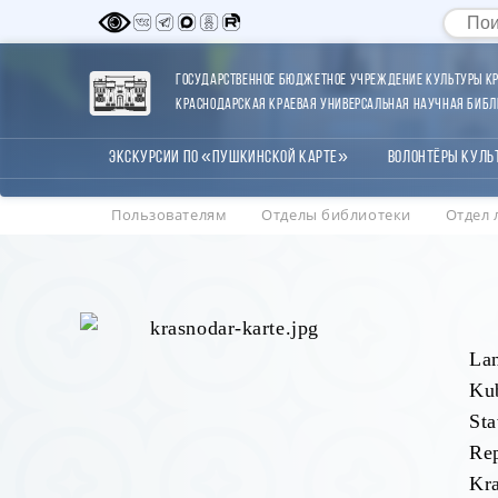
Государственное бюджетное учреждение культуры Кр
Краснодарская краевая универсальная научная библи
Экскурсии по «Пушкинской карте»
Волонтёры Куль
Пользователям
Отделы библиотеки
Отдел 
Lan
Ku
St
Rep
Kra