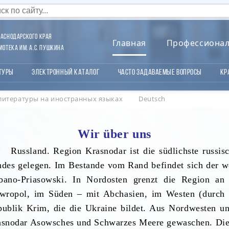
аснодарского края
Главная
Профессиона
отека им. А.С. Пушкина
туры
Электронный каталог
Часто задаваемые вопросы
Кр
литературы на иностранных языках
Deutsch
Wir über uns
Russland. Region Krasnodar ist die südlichste russis
des gelegen. Im Bestande vom Rand befindet sich der w
bano-Priasowski. In Nordosten grenzt die Region a
awropol, im Süden – mit Abchasien, im Westen (durch 
ublik Krim, die die Ukraine bildet. Aus Nordwesten u
snodar Asowsches und Schwarzes Meere gewaschen. Die 