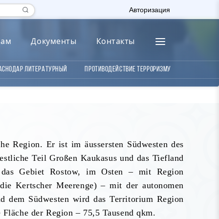
Авторизация
лам
Документы
Контакты
аснодар литературный
Противодействие терроризму
che Region. Er ist im äussersten Südwesten des
estliche Teil Großen Kaukasus und das Tiefland
n das Gebiet Rostow, im Osten – mit Region
die Kertscher Meerenge) – mit der autonomen
nd dem Südwesten wird das Territorium Region
Fläche der Region – 75,5 Tausend qkm.