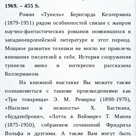
1969. – 455 S.
Роман «Тунель» Бернгарда Келлермана
(1879-1951) рядом особенностей связан с жанром
научно-фантастических романов появившихся в
западноевропейской литературе в этот период.
Мощное развитие техники не могло не привлечь
внимание писателей к себе. История сооружения
туннеля живо и интересно рассказана
Келлерманом.
На книжной выставке Вы можете также
познакомиться с такими произведениями как
«Три товарища» Э. М. Ремарка (1898-1970),
«Насилие и нежность» Х. Бастиана,
«Будденброки», «Лотта в Веймаре» Т. Манна
(1875-1950), собранием сочинений Фридриха
Вольфа и другими. А также Вам могут быть