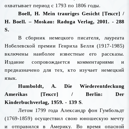
охватывает период с 1793 по 1806 годы.
Boell, H. Mein trauriges Gesicht [Текст] /
H. Boell. – Moskau: Raduga Verlag, 2001. - 288
S.
В сборник немецкого писателя, лауреата
Нобелевской премии Генриха Белля (1917-1985)
включены наиболее известные его рассказы.
Издание сопровождается комментариями и
предназначено для тех, кто изучает немецкий
язык.
Humboldt, A. Die Wiederentdeckung
Amerikas [Текст] / Berlin: Der
Kinderbuchverlag, 1959. - 139 S
.
Летом 1799 года Александр фон Гумбольдт
(1769-1859) осуществил свою юношескую мечту
и отправился в Америку. Во время опасной