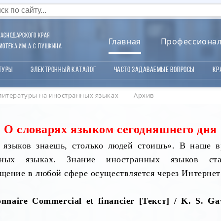
аснодарского края
Главная
Профессиона
отека им. А.С. Пушкина
туры
Электронный каталог
Часто задаваемые вопросы
Кр
литературы на иностранных языках
Архив
О словарях языком сегодняшнего дня
о языков знаешь, столько людей стоишь». В наше в
ных языках. Знание иностранных языков ста
бщение в любой сфере осуществляется через Интернет
onnaire Commercial et financier [
Текст
] / K.
S. Ga