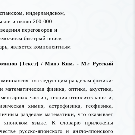
испанском, нидерландском,
ыков и около 200 000
 ведения переговоров и
озможным быстрый поиск
варь, является компонентным
минов [Текст] / Минэ Ким. - М.: Русский
терминология по следующим разделам физики:
 и математическая физика, оптика, акустика,
ементарных частиц, теория относительности,
зическая химия, астрофизика, геофизика,
личным разделам математики, что оказывает
а японском языке. К словарю приложены
естве русско-японского и англо-японского