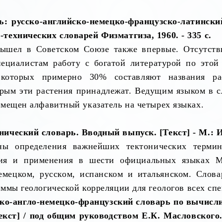
: русско-английско-немецко-французско-латинский
технических словарей Физматгиза, 1960. - 335 с.
ышел в Советском Союзе также впервые. Отсутств
ециалистам работу с богатой литературой по этой
 которых примерно 30% составляют названия ра
рым эти растения принадлежат. Ведущим языком в сл
мещен алфавитный указатель на четырех языках.
ческий словарь. Вводный выпуск. [Текст] - М.: Из
ны определения важнейших тектонических терми
ия и применения в шести официальных языках Ме
емецком, русском, испанском и итальянском. Слова
мы геологической корреляции для геологов всех спе
ско-англо-немецко-французский словарь по вычисл
кст] / под общим руководством Е.К. Масловского. 