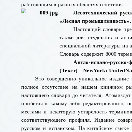
работающим в разных областях генетики.
Лесотехнический русс
«Лесная промышленность», 1
Настоящий словарь пре
также для студентов и асп
специальной литературы на а
Словарь содержит 8000 терми
Англо-испано-русско
[Текст] -
New
York
:
United
Na
Это совершенно уникальное издание
полное отсутствие на нашем книжном ры
настоящего словаря до читателя, Атомиздат
прибегая к какому-либо редактированию, н
местами и некоторую устарелость терминов
соответствующего профиля. Издание соде
русском и испанском. На китайском языке р