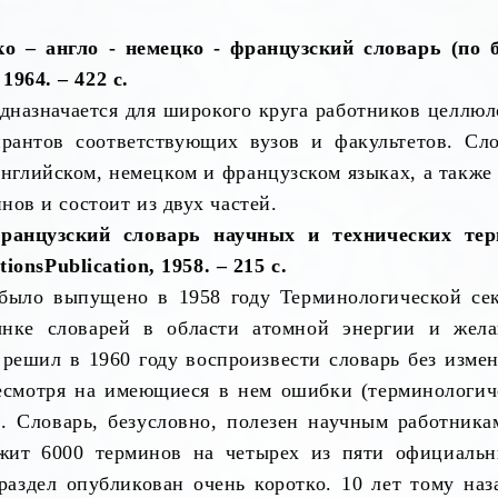
ко – англо - немецко - французский словарь (по б
964. – 422 с.
дназначается для широкого круга работников целлю
ирантов соответствующих вузов и факультетов. С
нглийском, немецком и французском языках, а также п
нов и состоит из двух частей.
-французский словарь научных и технических те
tions
Publication
, 1958. – 215
c
.
 было выпущено в 1958 году Терминологической с
нке словарей в области атомной энергии и жела
 решил в 1960 году воспроизвести словарь без изме
есмотря на имеющиеся в нем ошибки (терминологич
. Словарь, безусловно, полезен научным работника
ржит 6000 терминов на четырех из пяти официальн
аздел опубликован очень коротко. 10 лет тому наза