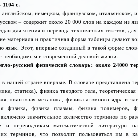
 1104 с.
: английском, немецком, французском, итальянском, 
усском – содержит около 20 000 слов на каждом из яз
здан для чтения и перевода технических текстов, для
ие материала и практичная форма таблицы делают в
лю язык. Этот, впервые созданный в такой форме сло
ее необходимым в современной деловой жизни.
гло-русский физический словарь: около 24000 тер
н в нашей стране впервые. В словаре представлена 
ика, статика), физика твердого тела, теоретическая
ля, квантовая механика, физика атомного ядра и эл
ая физика, физика плазмы, физика полимеров, фи
 включено значительное количество терминов по раз
м и переводчикам математической литературы н
их терминов, что позволит пользоваться им в кач