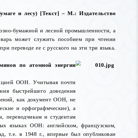
умаге и лесу) [Текст] – М.: Издательство
лозно-бумажной и лесной промышленности, а
ловарь может служить пособием при чтении
ри переводе ее с русского на эти три языка.
рминов по атомной энергии
екцией ООН. Учитывая почти
ния быстрейшего доведения
нений, как документ ООН, не
еские и орфографмческие), а
м, переводчикам и студентам
ых языках ООН: английском, французском,
д, т.е. в 1948 г., впервые был опубликован