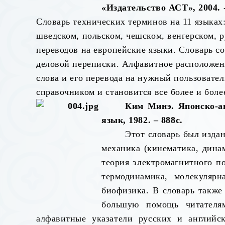
«Издательство АСТ», 2004. -
Словарь технических терминов на 11 языках
шведском, польском, чешском, венгерском, р
переводов на европейские языки. Словарь со
деловой переписки. Алфавитное расположен
слова и его перевода на нужный пользовате
справочником и становится все более и бол
Ким Минэ. Японско-ан
язык, 1982. – 888с.
Этот словарь был изда
механика (кинематика, динам
теория электромагнитного по
термодинамика, молекулярн
биофизика. В словарь также
большую помощь читателя
алфавитные указатели русских и английск