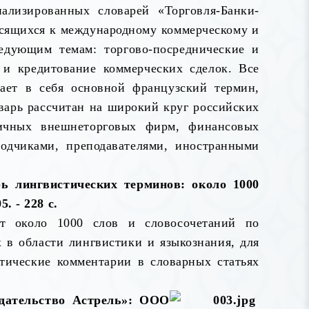
ализированных словарей «Торговля-Банки-
осящихся к международному коммерческому и
едующим темам: торгово-посреднические и
 и кредитование коммерческих сделок. Все
ает в себя основной французский термин,
оварь рассчитан на широкий круг российских
личных внешнеторговых фирм, финансовых
водчиками, преподавателями, иностранными
рь лингвистических терминов: около 1000
. - 228 с.
ит около 1000 слов и словосочетаний по
 в области лингвистики и языкознания, для
атические комментарии в словарных статьях
здательство Астрель»: ООО