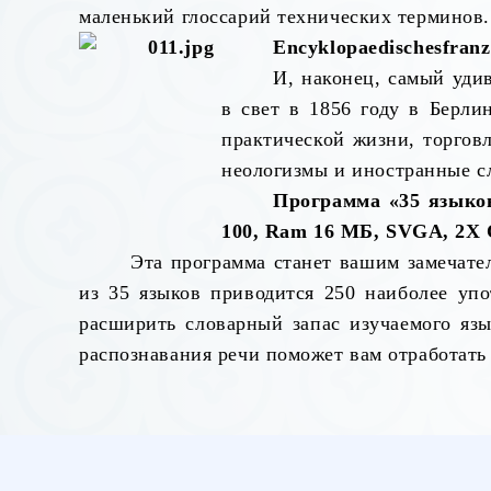
маленький глоссарий технических терминов.
Encyklopaedisches
franz
И, наконец, самый уд
в свет в 1856 году в Берли
практической жизни, торгов
неологизмы и иностранные с
Программа
«35
языко
100, Ram 16
МБ
, SVGA, 2X
Эта программа станет вашим замечате
из 35 языков приводится 250 наиболее упо
расширить словарный запас изучаемого яз
распознавания речи поможет вам отработать