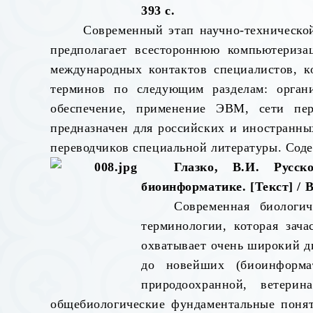
393 с.
Современный этап научно-технической
предполагает всестороннюю компьютериз
международных контактов специалистов, к
терминов по следующим разделам: орган
обеспечение, применение ЭВМ, сети пе
предназначен для российских и иностранных
переводчиков специальной литературы. Сод
Глазко, В.И. Русск
биоинформатике. [Текст] / В
Современная биологи
терминологии, которая зач
охватывает очень широкий ди
до новейших (биоинформа
природоохранной, ветери
общебиологические фундаментальные поняти