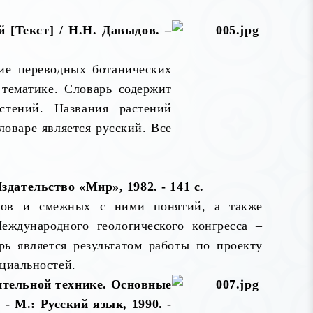
 [Текст] / Н.Н. Давыдов. –
ие переводных ботанических
 тематике. Словарь содержит
стений. Названия растений
оваре является русский. Все
дательство «Мир», 1982. - 141 с.
нов и смежных с ними понятий, а также
ждународного геологического конгресса –
рь является результатом работы по проекту
циальностей.
ительной технике. Основные
- М.: Русский язык, 1990. -