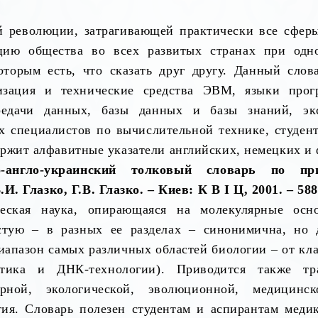
 революции, затрагивающей практически все сферы
ацию общества во всех развитых странах при одн
оторым есть, что сказать друг другу. Данный слов
изация и технические средства ЭВМ, языки прог
редачи данных, базы данных и базы знаний, эк
 специалистов по вычислительной технике, студент
ержит алфавитные указатели английских, немецких и
о-англо-украинский толковый словарь по пр
.И. Глазко, Г.В. Глазко. – Киев: К В
I
Ц, 2001. – 588
ческая наука, опирающаяся на молекулярные осн
астую – в разных ее разделах – синонимична, но 
апазон самых различных областей биологии – от кла
тика и ДНК-технологии). Приводится также тра
нарной, экологической, эволюционной, медицин
я. Словарь полезен студентам и аспирантам медик