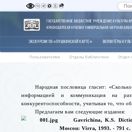
Государственное бюджетное учреждение культуры Кр
Краснодарская краевая универсальная научная библи
Экскурсии по «Пушкинской карте»
Волонтёры Куль
Пользователям
Отделы библиотеки
Отдел 
Народная пословица гласит: «Скольк
информацией и коммуникация на раз
конкурентоспособности, учитывая то, что о
Предлагаем вам следующие издания:
Gavrichina, K.S. Dicti
Moscou: Virra, 1993. - 791
с
.