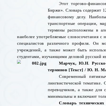
Этот торгово-финансо
Биржи». Словарь содержит 1
финансовому делу. Наиболь
транспортные операции, ма
термины расположены в алф
наиболее употребляемые словосочетания с н
специалистов различного профиля. Он м
учреждений, а также может быть использо
студентами, изучающими деловой русский я
Марчук, Ю.Н
.
Русско
терминов [Текст] / Ю. Н. Ма
Современный пятиязы
лингвистической тематике. 
переводчиков, а также для 
минимальны и включают толь
Словарь технических