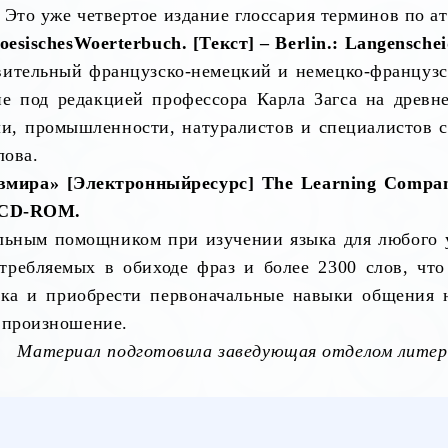
 Это уже четвертое издание глоссария терминов по а
oesisches
Woerterbuch
.
[
Текст
] – Berlin.: Langensche
ивительный французско-немецкий и немецко-француз
не под редакцией профессора Карла Загса на древн
ли, промышленности, натуралистов и специалистов с
лова.
в
мира
» [
Электронный
ресурс
]
The Learning Compan
 CD-ROM.
льным помощником при изучении языка для любого 
требляемых в обиходе фраз и более 2300 слов, чт
ыка и приобрести первоначальные навыки общения н
 произношение.
Материал подготовила заведующая отделом литер