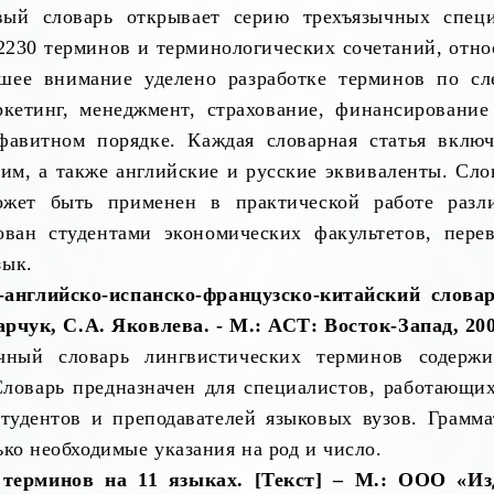
вый словарь открывает серию трехъязычных специ
2230 терминов и терминологических сочетаний, отн
шее внимание уделено разработке терминов по сл
ркетинг, менеджмент, страхование, финансирование
авитном порядке. Каждая словарная статья включ
им, а также английские и русские эквиваленты. Сл
ожет быть применен в практической работе раз
ван студентами экономических факультетов, пере
зык.
-английско-испанско-французско-китайский слова
рчук, С.А. Яковлева. - М.: АСТ: Восток-Запад, 2005
чный словарь лингвистических терминов содерж
Словарь предназначен для специалистов, работающих
студентов и преподавателей языковых вузов. Грамм
ко необходимые указания на род и число.
 терминов на 11 языках. [Текст] – М.: ООО «И