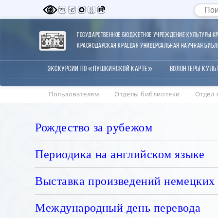
Государственное бюджетное учреждение культуры Кр
Краснодарская краевая универсальная научная библи
Экскурсии по «Пушкинской карте»
Волонтёры Куль
Пользователям
Отделы библиотеки
Отдел 
Рождество за рубежом
Периодика на английском языке
Выставка произведений немецких
Международный день перевода