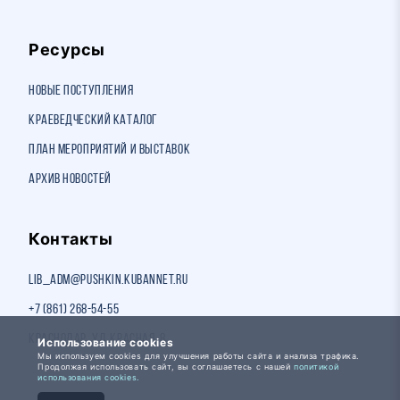
Ресурсы
Новые поступления
Краеведческий каталог
План мероприятий и выставок
Архив новостей
Контакты
lib_adm@pushkin.kubannet.ru
+7 (861) 268-54-55
Краснодар, ул. Красная, 8
Использование cookies
Мы используем cookies для улучшения работы сайта и анализа трафика.
Продолжая использовать сайт, вы соглашаетесь с нашей
политикой
использования cookies.