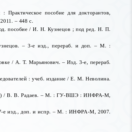
: Практическое пособие для докторантов,
2011. – 448 с.
. пособие / И. Н. Кузнецов ; под ред. Н. П.
нецов. – 3-е изд., перераб. и доп. – М. :
ке / А. Т. Марьянович. – Изд. 3-е, перераб.
ователей : учеб. издание / Е. М. Неволина.
) / В. В. Радаев. – М. : ГУ-ВШЭ : ИНФРА-М,
7-е изд., доп. и испр. – М. : ИНФРА-М, 2007.