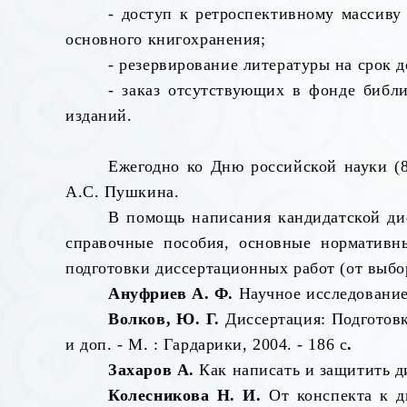
- доступ к ретроспективному массиву
основного книгохранения;
- резервирование литературы на срок д
- заказ отсутствующих в фонде библ
изданий.
Ежегодно ко Дню российской науки (
А.С. Пушкина.
В помощь написания кандидатской дис
справочные пособия, основные нормативн
подготовки диссертационных работ (от выбо
Ануфриев А. Ф.
Научное исследование.
Волков, Ю. Г.
Диссертация: Подготовка
и доп. - М. : Гардарики, 2004. - 186 с
.
Захаров А.
Как написать и защитить дис
Колесникова Н. И.
От конспекта к ди