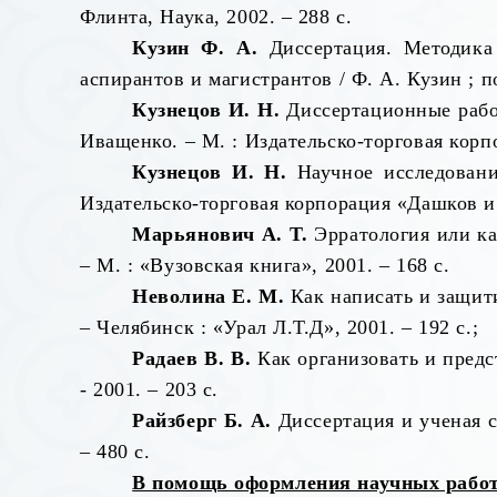
Флинта, Наука, 2002. – 288 с.
Кузин Ф. А.
Диссертация. Методика 
аспирантов и магистрантов / Ф. А. Кузин ; под
Кузнецов И. Н.
Диссертационные работ
Иващенко. – М. : Издательско-торговая корпо
Кузнецов И. Н.
Научное исследование
Издательско-торговая корпорация «Дашков и К
Марьянович А. Т.
Эрратология или ка
– М. : «Вузовская книга», 2001. – 168 с.
Неволина Е. М.
Как написать и защити
– Челябинск : «Урал Л.Т.Д», 2001. – 192 с.;
Радаев В. В.
Как организовать и предс
- 2001. – 203 с.
Райзберг Б. А.
Диссертация и ученая ст
– 480 с.
В помощь оформления научных работ