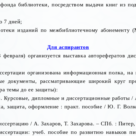
 фонда библиотеки, посредством выдачи книг из под
о 7 дней;
иотеки изданий по межбиблиотечному абонементу 
Для аспирантов
8 февраля) организуется выставка авторефератов д
сертации организована информационная полка, на 
ые документы, рассматривающие широкий круг про
ра темы до ее защиты):
 Курсовые, дипломные и диссертационные работы / А. 
, защита, оформление : практ. пособие / Ю. Г. Волков
сертацию / А. Захаров, Т. Захарова. – СПб. : Питер, 
ссертации: учеб. пособие по развитию навыков пи