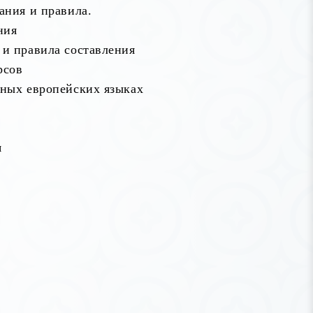
ания и правила.
ния
 и правила составления
рсов
нных европейских языках
я