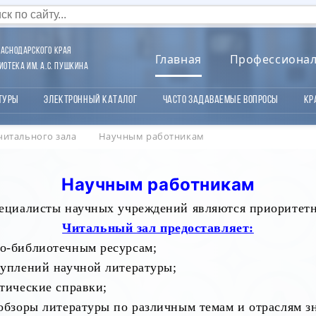
аснодарского края
Главная
Профессиона
отека им. А.С. Пушкина
туры
Электронный каталог
Часто задаваемые вопросы
Кр
читального зала
Научным работникам
Научным работникам
пециалисты научных учреждений являются приоритетн
Читальный зал предоставляет:
о-библиотечным ресурсам;
туплений научной литературы;
тические справки;
обзоры литературы по различным темам и отраслям з