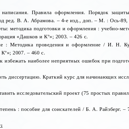
написания. Правила оформления. Порядок защиты 
 ред. В. А. Абрамова. – 4-е изд., доп. – М. : Ось-89, 
ы: методика подготовки и оформления : учебно-метод
рация «Дашков и Кº»; 2003. – 426 с.
 : Методика проведения и оформление / И. Н. Куз
º»; 2007. – 460 с.
к избежать наиболее неприятных ошибок при подготов
ть диссертацию. Краткий курс для начинающих исслед
тавить исследовательский проект (75 простых правил
епень : пособие для соискателей / Б. А. Райзберг. – 
: