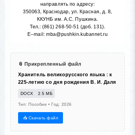
направлять по адресу:

350063, Краснодар, ул. Красная, д. 8,

ККУНБ им. А.С. Пушкина.

Тел.: (861) 268-50-51 (доб. 131).

Е–mail: mba@pushkin.kubаnnet.ru
📎 Прикрепленный файл
Хранитель великорусского языка : к 
225-летию со дня рождения В. И. Даля
DOCX
2.5 МБ
Тип: Пособие • Год: 2026
📥 Скачать файл