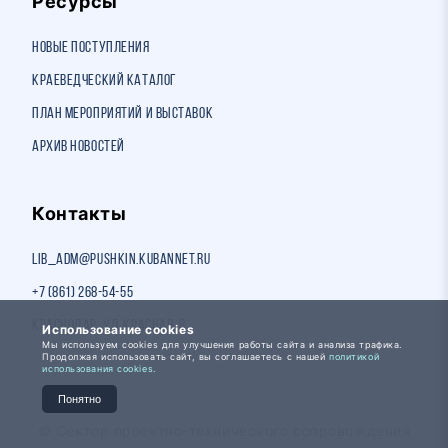
Ресурсы
Новые поступления
Краеведческий каталог
План мероприятий и выставок
Архив новостей
Контакты
lib_adm@pushkin.kubannet.ru
+7 (861) 268-54-55
Краснодар, ул. Красная, 8
Использование cookies
Мы используем cookies для улучшения работы сайта и анализа трафика.
Продолжая использовать сайт, вы соглашаетесь с нашей
политикой
использования cookies.
Понятно
© Сектор проектно-технического сопровождения