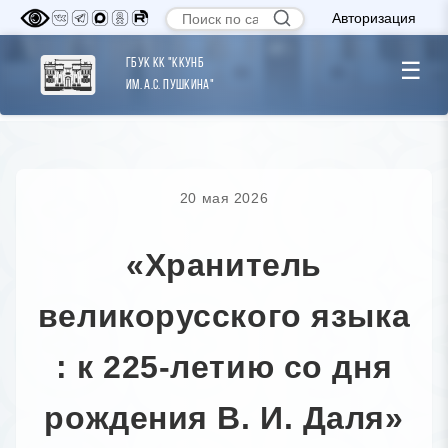
Авторизация
ГБУК КК "ККУНБ
☰
им. А.С. Пушкина"
20 мая 2026
«Хранитель
великорусского языка
: к 225-летию со дня
рождения В. И. Даля»