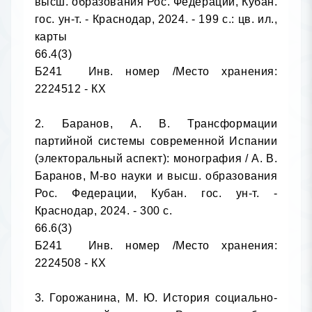
высш. образования Рос. Федерации, Кубан. 
гос. ун-т. - Краснодар, 2024. - 199 с.: цв. ил., 
карты

66.4(3)

Б241	Инв. номер /Место хранения: 
2224512 - КХ

2. Баранов, А. В. Трансформации 
партийной системы современной Испании 
(электоральный аспект): монография / А. В. 
Баранов, М-во науки и высш. образования 
Рос. Федерации, Кубан. гос. ун-т. - 
Краснодар, 2024. - 300 с.

66.6(3)

Б241	Инв. номер /Место хранения: 
2224508 - КХ

3. Горожанина, М. Ю. История социально-