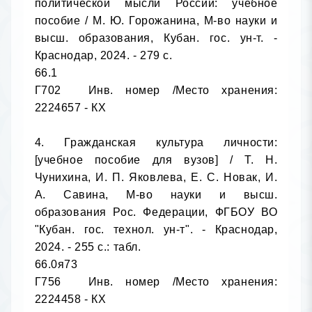
политической мысли России: учебное 
пособие / М. Ю. Горожанина, М-во науки и 
высш. образования, Кубан. гос. ун-т. - 
Краснодар, 2024. - 279 с.

66.1

Г702	Инв. номер /Место хранения: 
2224657 - КХ

4. Гражданская культура личности: 
[учебное пособие для вузов] / Т. Н. 
Чунихина, И. П. Яковлева, Е. С. Новак, И. 
А. Савина, М-во науки и высш. 
образования Рос. Федерации, ФГБОУ ВО 
"Кубан. гос. технол. ун-т". - Краснодар, 
2024. - 255 с.: табл.

66.0я73

Г756	Инв. номер /Место хранения: 
2224458 - КХ
