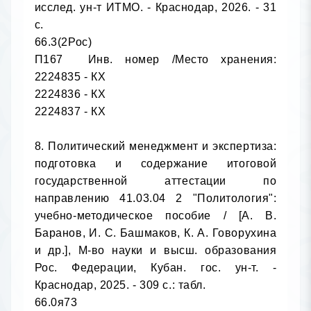
исслед. ун-т ИТМО. - Краснодар, 2026. - 31 
с.

66.3(2Рос)

П167	Инв. номер /Место хранения: 
2224835 - КХ

2224836 - КХ

2224837 - КХ

8. Политический менеджмент и экспертиза: 
подготовка и содержание итоговой 
государственной аттестации по 
направлению 41.03.04 2 "Политология": 
учебно-методическое пособие / [А. В. 
Баранов, И. С. Башмаков, К. А. Говорухина 
и др.], М-во науки и высш. образования 
Рос. Федерации, Кубан. гос. ун-т. - 
Краснодар, 2025. - 309 с.: табл.

66.0я73
