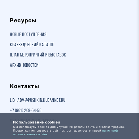
Ресурсы
Новые поступления
Краеведческий каталог
План мероприятий и выставок
Архив новостей
Контакты
lib_adm@pushkin.kubannet.ru
+7 (861) 268-54-55
Краснодар, ул. Красная, 8
Использование cookies
Мы используем cookies для улучшения работы сайта и анализа трафика.
Продолжая использовать сайт, вы соглашаетесь с нашей
политикой
использования cookies.