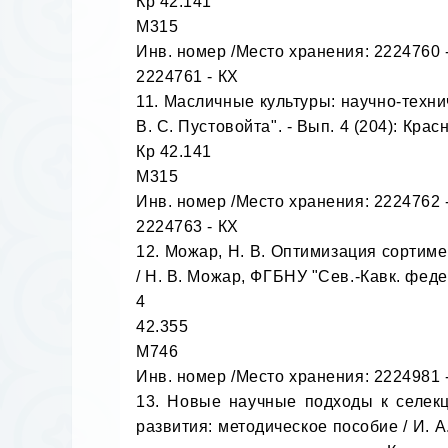
Кр 42.141

М315

Инв. номер /Место хранения: 2224760 -
2224761 - КХ

11. Масличные культуры: научно-технич
В. С. Пустовойта". - Вып. 4 (204): Красно
Кр 42.141

М315

Инв. номер /Место хранения: 2224762 -
2224763 - КХ

12. Можар, Н. В. Оптимизация сортим
/ Н. В. Можар, ФГБНУ "Сев.-Кавк. федер
4

42.355

М746

Инв. номер /Место хранения: 2224981 -
13. Новые научные подходы к селекц
развития: методическое пособие / И. А.