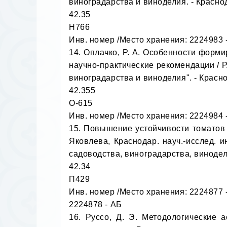
виноградарства и виноделия. - Краснодар,
42.35

Н766

Инв. номер /Место хранения: 2224983 -
14. Оплачко, Р. А. Особенности форми
научно-практические рекомендации / Р.
виноградарства и виноделия". - Краснода
42.355

О-615

Инв. номер /Место хранения: 2224984 -
15. Повышение устойчивости томатов п
Яковлева, Краснодар. науч.-исслед. и
садоводства, виноградарства, виноделия"
42.34

П429

Инв. номер /Место хранения: 2224877 -
2224878 - АБ

16. Руссо, Д. Э. Методологические 