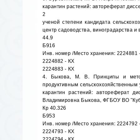
карантин растений: автореферат диссе
2

ученой степени кандидата сельскохо
центр садоводства, виноградарства и ви
44.9

Б916

Инв. номер /Место хранения: 2224881 -
2224882 - КХ

2224883 - КХ

4. Быкова, М. В. Принципы и мето
продуктивным сельскохозяйственным у
карантин растений: автореферат ди
Владимировна Быкова, ФГБОУ ВО "Кубан. г
Кр 40.326

Б953

Инв. номер /Место хранения: 2224792 -
2224793 - КХ

2224794 - КХ
