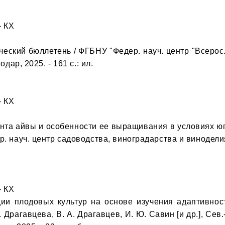
 КХ

еский бюллетень / ФГБНУ "Федер. науч. центр "Всерос. н
дар, 2025. - 161 с.: ил.

 КХ

ента айвы и особенности ее выращивания в условиях юг
. науч. центр садоводства, виноградарства и виноделия". 
 КХ

ии плодовых культур на основе изучения адаптивнос
 Драгавцева, В. А. Драгавцев, И. Ю. Савин [и др.], Сев.