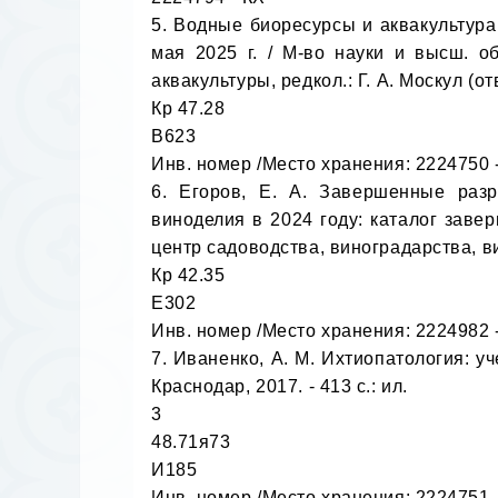
5. Водные биоресурсы и аквакультура
мая 2025 г. / М-во науки и высш. об
аквакультуры, редкол.: Г. А. Москул (отв.
Кр 47.28

В623

Инв. номер /Место хранения: 2224750 -
6. Егоров, Е. А. Завершенные разра
виноделия в 2024 году: каталог завер
центр садоводства, виноградарства, вин
Кр 42.35

Е302

Инв. номер /Место хранения: 2224982 -
7. Иваненко, А. М. Ихтиопатология: уч
Краснодар, 2017. - 413 с.: ил.

3

48.71я73

И185

Инв. номер /Место хранения: 2224751 -