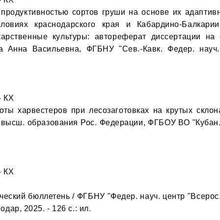
 продуктивностью сортов груши на основе их адаптив
ловиях краснодарского края и Кабардино-Балкарии: 
арственные культуры: автореферат диссертации на 
а Анна Васильевна, ФГБНУ "Сев.-Кавк. Федер. науч. 
 КХ

оты харвестеров при лесозаготовках на крутых склонах
 высш. образования Рос. Федерации, ФГБОУ ВО "Кубан. гос
 КХ

еский бюллетень / ФГБНУ "Федер. науч. центр "Всерос. н
дар, 2025. - 126 с.: ил.
