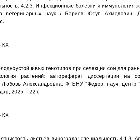
ьность: 4.2.3. Инфекционные болезни и иммунология ж
а ветеринарных наук / Бариев Юсуп Ахмедович, Даг
.

 КХ

олодноустойчивых генотипов при селекции сои для ранних
ология растений: автореферат диссертации на со
 Любовь Александровна, ФГБНУ "Федер. науч. центр "В
ар, 2025. - 22 с.

 КХ

пятнистость листьев винограда: специальность 4.1.3. А