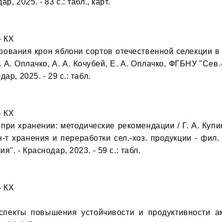
 2025. - 83 с.: табл., карт.

 КХ

рования крон яблони сортов отечественной селекции в
 А. Оплачко, А. А. Кочубей, Е. А. Оплачко, ФГБНУ "Сев.-
р, 2025. - 29 с.: табл.

 КХ

ри хранении: методические рекомендации / Г. А. Купин, 
н-т хранения и переработки сел.-хоз. продукции - фил
. - Краснодар, 2023. - 59 с.: табл.

 КХ

аспекты повышения устойчивости и продуктивности 