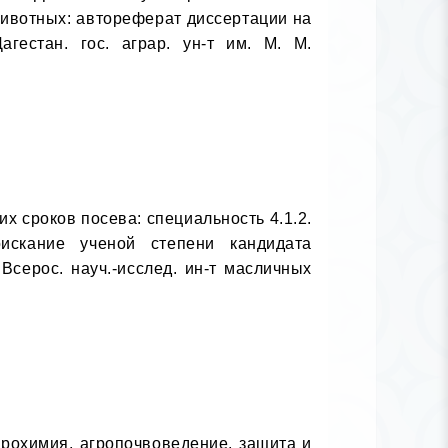
ивотных: автореферат диссертации на 
естан. гос. аграр. ун-т им. М. М. 
 сроков посева: специальность 4.1.2. 
искание ученой степени кандидата 
серос. науч.-исслед. ин-т масличных 
грохимия, агропочвоведение, защита и 