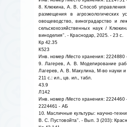
8. Клюкина, А. В. Способ управления
размещения в агроэкологических ус
овощеводство, виноградарство и лек
сельскохозяйственных наук / Клюкин
виноделия". - Краснодар, 2025. - 23 с.

Кр 42.35

К523

Инв. номер /Место хранения: 2224880 -
9. Лагерев, А. В. Моделирование раб
Лагерев, А. В. Макулина, М-во науки и
211 с.: ил., цв. ил., табл.

43.9

Л142

Инв. номер /Место хранения: 2224460 -
2224461 - АБ

10. Масличные культуры: научно-технич
В. С. Пустовойта". - Вып. 3 (203): Красно