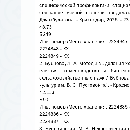
специфической профилактики: специал
соискание ученой степени кандидат
Джамбулатова. - Краснодар, 2026. - 23 с
48.73

Б249

Инв. номер /Место хранения: 2224847 -
2224848 - КХ

2224849 - КХ

2. Бубнова, Л. А. Методы выделения х
елекция, семеноводство и биотехн
сельскохозяйственных наук / Бубнова
культур им. В. С. Пустовойта". - Краснод
42.113

Б901

Инв. номер /Место хранения: 2224885 -
2224886 - КХ

2224887 - КХ

3. Буровинская, М. В. Некротическая 