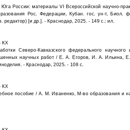
 Юга России: материалы VI Всероссийской научно-прак
разования Рос. Федерации, Кубан. гос. ун-т, Биол. ф
 редактор) [и др.]. - Краснодар, 2025. - 149 с.: ил.

 КХ

ботки Северо-Кавказского федерального научного ц
шенных научных работ / Е. А. Егоров, И. А. Ильина, Е. 
оделия. - Краснодар, 2025. - 108 с.

 КХ

ебное пособие / А. М. Иваненко, М-во образования и наук
 КХ
