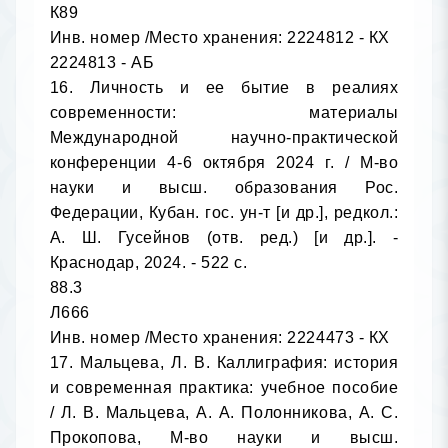
К89

Инв. номер /Место хранения: 2224812 - КХ

2224813 - АБ

16. Личность и ее бытие в реалиях 
современности: материалы 
Международной научно-практической 
конференции 4-6 октября 2024 г. / М-во 
науки и высш. образования Рос. 
Федерации, Кубан. гос. ун-т [и др.], редкол.: 
А. Ш. Гусейнов (отв. ред.) [и др.]. - 
Краснодар, 2024. - 522 с.

88.3

Л666

Инв. номер /Место хранения: 2224473 - КХ

17. Мальцева, Л. В. Каллиграфия: история 
и современная практика: учебное пособие 
/ Л. В. Мальцева, А. А. Полонникова, А. С. 
Прокопова, М-во науки и высш. 