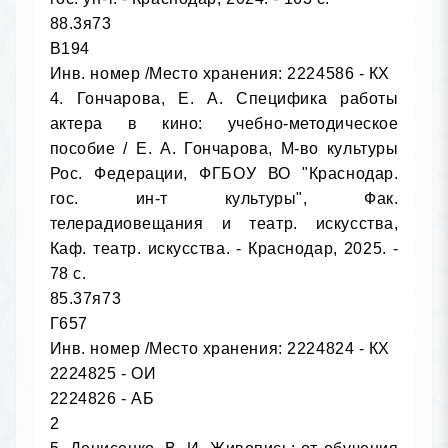
88.3я73

В194

Инв. номер /Место хранения: 2224586 - КХ

4. Гончарова, Е. А. Специфика работы 
актера в кино: учебно-методическое 
пособие / Е. А. Гончарова, М-во культуры 
Рос. Федерации, ФГБОУ ВО "Краснодар. 
гос. ин-т культуры", Фак. 
телерадиовещания и театр. искусства, 
Каф. театр. искусства. - Краснодар, 2025. - 
78 с.

85.37я73

Г657

Инв. номер /Место хранения: 2224824 - КХ

2224825 - ОИ

2224826 - АБ

2
