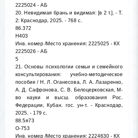
2225024 - АБ

20. Невидимая брань и видимая: [в 2 т.]. - Т. 
2: Краснодар, 2025. - 768 с.

86.372

Н403

Инв. номер /Место хранения: 2225025 - КХ

2225026 - АБ

5

21. Основы психологии семьи и семейного 
консультирования: учебно-методическое 
пособие / Н. Л. Оганесова, Л. А. Лазаренко, 
А. Д. Сафронова, С. В. Белоцерковская, М-
во науки и высш. образования Рос. 
Федерации, Кубан. гос. ун-т. - Краснодар, 
2025. - 179 с.

88.5я73

О-753

Инв. номер /Место хранения: 2224630 - КХ
