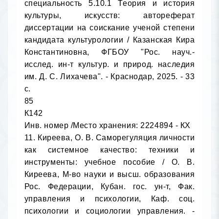
специальность 5.10.1 Теория и история 
культуры, искусств: автореферат 
диссертации на соискание ученой степени 
кандидата культурологии / Казанская Кира 
Константиновна, ФГБОУ "Рос. науч.-
исслед. ин-т культур. и природ. наследия 
им. Д. С. Лихачева". - Краснодар, 2025. - 33 
с.

85

К142

Инв. номер /Место хранения: 2224894 - КХ

11. Киреева, О. В. Саморегуляция личности 
как системное качество: техники и 
инструменты: учебное пособие / О. В. 
Киреева, М-во науки и высш. образования 
Рос. Федерации, Кубан. гос. ун-т, Фак. 
управления и психологии, Каф. соц. 
психологии и социологии управления. - 