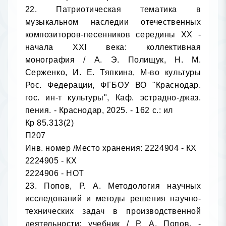
22. Патриотическая тематика в 
музыкальном наследии отечественных 
композиторов-песенников середины XX - 
начала XXI века: коллективная 
монография / А. Э. Полищук, Н. М. 
Серженко, И. Е. Тяпкина, М-во культуры 
Рос. Федерации, ФГБОУ ВО "Краснодар. 
гос. ин-т культуры", Каф. эстрадно-джаз. 
пения. - Краснодар, 2025. - 162 с.: ил

Кр 85.313(2)

П207

Инв. номер /Место хранения: 2224904 - КХ

2224905 - КХ

2224906 - НОТ

23. Попов, Р. А. Методология научных 
исследований и методы решения научно-
технических задач в производственной 
деятельности: учебник / Р. А. Попов. - 