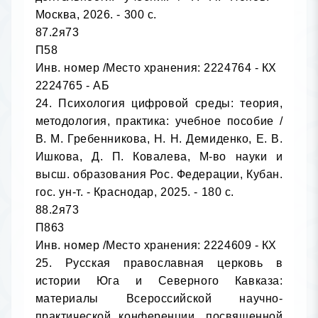
Москва, 2026. - 300 с.

87.2я73

П58

Инв. номер /Место хранения: 2224764 - КХ

2224765 - АБ

24. Психология цифровой среды: теория, 
методология, практика: учебное пособие / 
В. М. Гребенникова, Н. Н. Демиденко, Е. В. 
Ишкова, Д. П. Ковалева, М-во науки и 
высш. образования Рос. Федерации, Кубан. 
гос. ун-т. - Краснодар, 2025. - 180 с.

88.2я73

П863

Инв. номер /Место хранения: 2224609 - КХ

25. Русская православная церковь в 
истории Юга и Северного Кавказа: 
материалы Всероссийской научно-
практической конференции, посвященной 