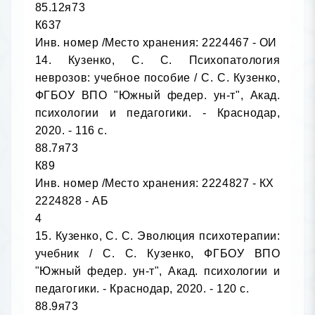
85.12я73

К637

Инв. номер /Место хранения: 2224467 - ОИ

14. Кузенко, С. С. Психопатология 
неврозов: учебное пособие / С. С. Кузенко, 
ФГБОУ ВПО "Южный федер. ун-т", Акад. 
психологии и педагогики. - Краснодар, 
2020. - 116 с.

88.7я73

К89

Инв. номер /Место хранения: 2224827 - КХ

2224828 - АБ

4

15. Кузенко, С. С. Эволюция психотерапии: 
учебник / С. С. Кузенко, ФГБОУ ВПО 
"Южный федер. ун-т", Акад. психологии и 
педагогики. - Краснодар, 2020. - 120 с.

88.9я73
