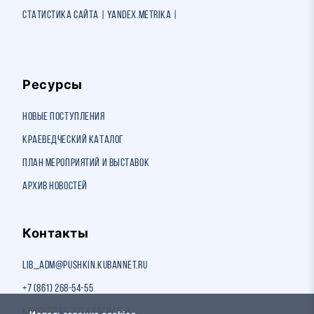
Статистика сайта | Yandex.Metrika |
Ресурсы
Новые поступления
Краеведческий каталог
План мероприятий и выставок
Архив новостей
Контакты
lib_adm@pushkin.kubannet.ru
+7 (861) 268-54-55
Краснодар, ул. Красная, 8