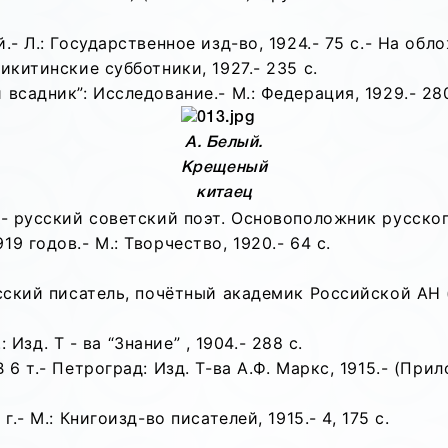
- Л.: Государственное изд-во, 1924.- 75 с.- На обло
икитинские субботники, 1927.- 235 с.
всадник”: Исследование.- М.: Федерация, 1929.- 280
А. Белый.
Крещеный
китаец
 - русский советский поэт. Основоположник русско
9 годов.- М.: Творчество, 1920.- 64 с.
сский писатель, почётный академик Российской АН 
: Изд. Т - ва “Знание” , 1904.- 288 с.
6 т.- Петроград: Изд. Т-ва А.Ф. Маркс, 1915.- (Прило
.- М.: Книгоизд-во писателей, 1915.- 4, 175 с.