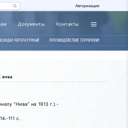
Авторизация
лам
Документы
Контакты
аснодар литературный
Противодействие терроризму
X века
алу “Нива” на 1913 г.).-
4.-111 с.