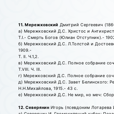
11. Мережковский
Дмитрий Сергеевич (1866
а) Мережковский Д.С. Христос и Антихрист: 
Т.I.- Смерть Богов (Юлиан Отступник).- 1902
б) Мережковский Д.С. Л.Толстой и Достоевски
1909.-
Т. II. Ч.1,2.
в) Мережковский Д.С. Полное собрание сочине
Т.VIII. Ч. III.
г) Мережковский Д.С. Полное собрание сочин
д) Мережковский Д.С. Завет Белинского: Р
Н.Н.Михайлова, 1915.- 43 с.
е) Мережковский Д.С. Не мир, но меч: Сборни
12. Северянин
Игорь (псевдоним Лотарева Иг
а) Северянин И. Громокипящий кубок: Поэзы /