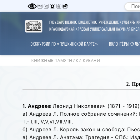
Государственное бюджетное учреждение культуры Кр
Краснодарская краевая универсальная научная библи
Экскурсии по «Пушкинской карте»
Волонтёры Куль
КНИЖНЫЕ ПАМЯТНИКИ КУБАНИ
2. Пр
1. Андреев
Леонид Николаевич (1871 - 1919)
а) Андреев Л. Полное собрание сочинений: В 
Т.-II,III,IV,V,VI,VII,VIII.
б) Андреев Л. Король закон и свобода: Пьеса
в) Андреев Л. Анатэма: Трагедия.- СПб.: Изд