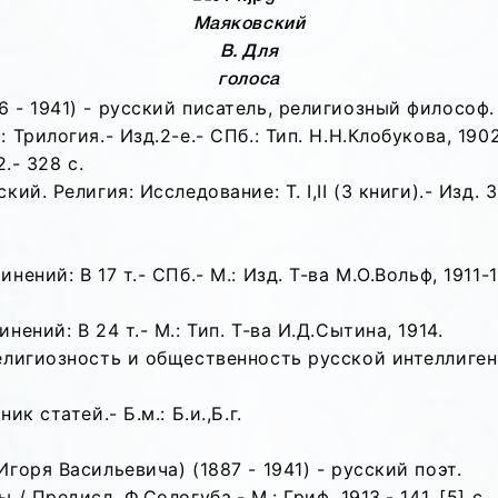
Маяковский
В. Для
голоса
 - 1941) - русский писатель, религиозный философ.
Трилогия.- Изд.2-е.- СПб.: Тип. Н.Н.Клобукова, 1902
.- 328 с.
й. Религия: Исследование: Т. I,II (3 книги).- Изд. 3
ний: В 17 т.- СПб.- М.: Изд. Т-ва М.О.Вольф, 1911-1
ений: В 24 т.- М.: Тип. Т-ва И.Д.Сытина, 1914.
елигиозность и общественность русской интеллиген
к статей.- Б.м.: Б.и.,Б.г.
оря Васильевича) (1887 - 1941) - русский поэт.
 Предисл. Ф.Сологуба.- М.: Гриф, 1913.- 141, [5] с.