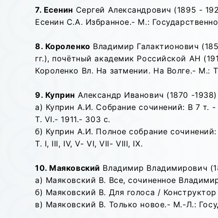
7. Есенин
Сергей Александрович (1895 - 192
Есенин С.А. Избранное.- М.: Государственное
8. Короленко
Владимир Галактионович (1853
гг.), почётный академик Российской АН (1918
Короленко Вл. На затмении. На Волге.- М.: Т
9. Куприн
Александр Иванович (1870 -1938) 
а) Куприн А.И. Собрание сочинений: В 7 т. -
Т. VI.- 1911.- 303 с.
б) Куприн А.И. Полное собрание сочинений: В
Т. I, III, IV, V- VI, VII- VIII, IX.
10. Маяковский
Владимир Владимирович (18
а) Маяковский В. Все, сочиненное Владимиро
б) Маяковский В. Для голоса / Конструктор 
в) Маяковский В. Только новое.- М.-Л.: Госу