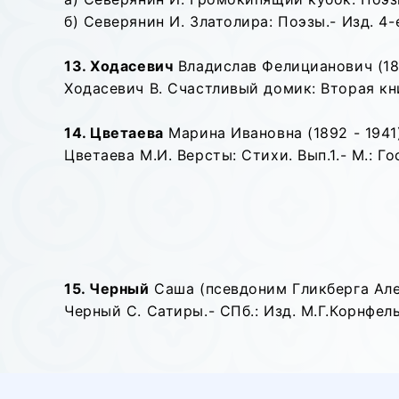
б) Северянин И. Златолира: Поэзы.- Изд. 4-е
13. Ходасевич
Владислав Фелицианович (188
Ходасевич В. Счастливый домик: Вторая книг
14. Цветаева
Марина Ивановна (1892 - 1941)
Цветаева М.И. Версты: Стихи. Вып.1.- М.: Го
15. Черный
Саша (псевдоним Гликберга Алек
Черный С. Сатиры.- СПб.: Изд. М.Г.Корнфельд