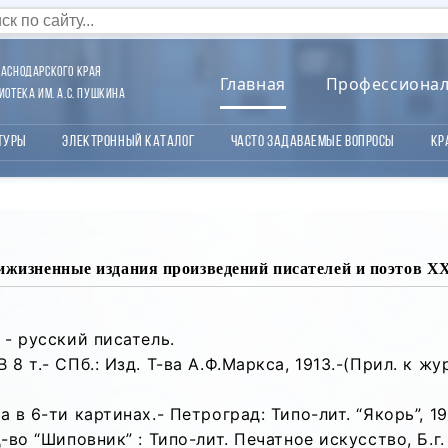
аснодарского края
Главная
Профессиона
отека им. А.С. Пушкина
туры
Электронный каталог
Часто задаваемые вопросы
Кр
ижизненные издания произведений писателей и поэтов X
 - русский писатель.
8 т.- СПб.: Изд. Т-ва А.Ф.Маркса, 1913.-(Прил. к журн
 в 6-ти картинах.- Петроград: Типо-лит. “Якорь”, 191
-во “Шиповник” : Типо-лит. Печатное искусство, Б.г.