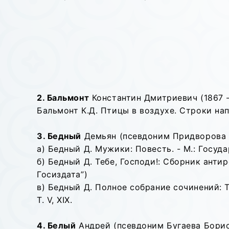
2. Бальмонт
Константин Дмитриевич (1867 -
Бальмонт К.Д. Птицы в воздухе. Строки напе
3. Бедный
Демьян (псевдоним Придворова Е
а) Бедный Д. Мужики: Повесть. - М.: Государ
б) Бедный Д. Тебе, Господи!: Сборник антир
Госиздата”)
в) Бедный Д. Полное собрание сочинений: Т. 
Т. V, XIX.
4. Белый
Андрей (псевдоним Бугаева Бориса