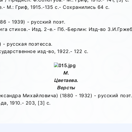
.- М.: Гриф, 1915.-135 с.- Сохранились 64 с.
6 - 1939) - русский поэт.
а стихов.- Изд. 2-е.- Пб.-Берлин: Изд-во З.И.Гржеби
 - русская поэтесса.
сударственное изд-во, 1922.- 122 с.
М.
Цветаева.
Версты
сандра Михайловича) (1880 - 1932) - русский поэт
а, 1910.- 203, [3] с.