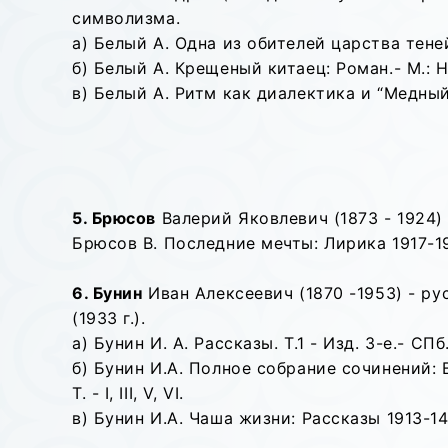
символизма.
а) Белый А. Одна из обителей царства теней.
б) Белый А. Крещеный китаец: Роман.- М.: Н
в) Белый А. Ритм как диалектика и “Медный 
5. Брюсов
Валерий Яковлевич (1873 - 1924)
Брюсов В. Последние мечты: Лирика 1917-191
6. Бунин
Иван Алексеевич (1870 -1953) - ру
(1933 г.).
а) Бунин И. А. Рассказы. Т.1 - Изд. 3-е.- СПб.
б) Бунин И.А. Полное собрание сочинений: В 
Т. - I, III, V, VI.
в) Бунин И.А. Чаша жизни: Рассказы 1913-14 г