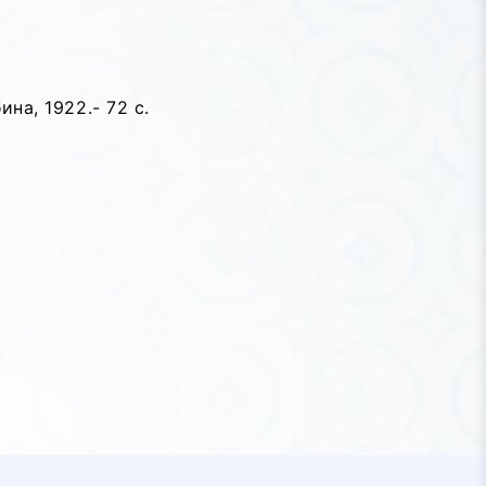
на, 1922.- 72 с.
.