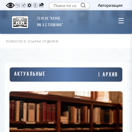
Авторизация
ГБУК КК "ККУНБ
☰
им. А.С. Пушкина"
Новости и ссылки отделов
Актуальные
| Архив