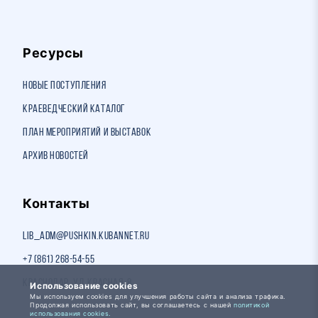
Ресурсы
Новые поступления
Краеведческий каталог
План мероприятий и выставок
Архив новостей
Контакты
lib_adm@pushkin.kubannet.ru
+7 (861) 268-54-55
Краснодар, ул. Красная, 8
Использование cookies
Мы используем cookies для улучшения работы сайта и анализа трафика.
Продолжая использовать сайт, вы соглашаетесь с нашей
политикой
использования cookies.