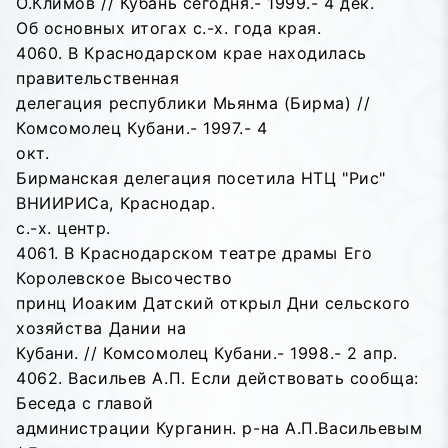
О.Климов // Кубань сегодня.- 1999.- 4 дек.
Об основных итогах с.-х. года края.
4060. В Краснодарском крае находилась
правительственная
делегация республики Мьянма (Бирма) //
Комсомолец Кубани.- 1997.- 4
окт.
Бирманская делегация посетила НТЦ "Рис"
ВНИИРИСа, Краснодар.
с.-х. центр.
4061. В Краснодарском театре драмы Его
Королевское Высочество
принц Иоаким Датский открыл Дни сельского
хозяйства Дании на
Кубани. // Комсомолец Кубани.- 1998.- 2 апр.
4062. Васильев А.П. Если действовать сообща:
Беседа с главой
администрации Курганин. р-на А.П.Васильевым