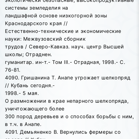
экологически безопасные, высокопродуктивные
системы земледелия на
ландшафной основе низкогорной зоны
Краснодарского края //
Естественно-технические и экономические
науки: Межвузовский сборник
трудов / Северо-Кавказ. науч. центр Высшей
школы; Отраднен.
гуманитар. ин-т.- Том III.- Отрадная, 1998.- С.
76-81.
4090. Гришанина Т. Анапе угрожает шелкопряд
// Кубань сегодня.-
1998.- 5 мая.
О размножении в крае непарного шелкопряда,
уничтожающего более
300 пород деревьев и о способах борьбы с ним,
в т.ч. в Анапе.
4091. Демьяненко В. Вернулись фермеры со