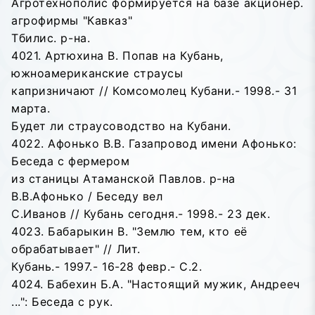
Агротехнополис формируется на базе акционер.
агрофирмы "Кавказ"
Тбилис. р-на.
4021. Артюхина В. Попав на Кубань,
южноамериканские страусы
капризничают // Комсомолец Кубани.- 1998.- 31
марта.
Будет ли страусоводство на Кубани.
4022. Афонько В.В. Газапровод имени Афонько:
Беседа с фермером
из станицы Атаманской Павлов. р-на
В.В.Афонько / Беседу вел
С.Иванов // Кубань сегодня.- 1998.- 23 дек.
4023. Бабарыкин В. "Землю тем, кто её
обрабатывает" // Лит.
Кубань.- 1997.- 16-28 февр.- С.2.
4024. Бабехин Б.А. "Настоящий мужик, Андрееч
...": Беседа с рук.