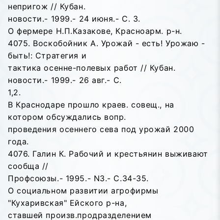
непригож // Кубан.
новости.- 1999.- 24 июня.- С. 3.
О фермере Н.П.Казакове, Красноарм. р-н.
4075. Воскобойник А. Урожай - есть! Урожаю -
быть!: Стратегия и
тактика осенне-полевых работ // Кубан.
новости.- 1999.- 26 авг.- С.
1,2.
В Краснодаре прошло краев. совещ., на
котором обсуждались вопр.
проведения осеннего сева под урожай 2000
года.
4076. Галин К. Рабочий и крестьянин выживают
сообща //
Профсоюзы.- 1995.- N3.- С.34-35.
О социальном развитии агрофирмы
"Кухаривская" Ейского р-на,
ставшей произв.продразделением