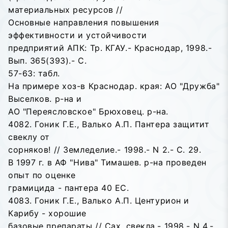
материальных ресурсов //
Основные направления повышения
эффективности и устойчивости
предприятий АПК: Тр. КГАУ.- Краснодар, 1998.-
Вып. 365(393).- С.
57-63: табл.
На примере хоз-в Краснодар. края: АО "Дружба"
Выселков. р-на и
АО "Переясловское" Брюховец. р-на.
4082. Гоник Г.Е., Валько А.П. Пантера защитит
свеклу от
сорняков! // Земледелие.- 1998.- N 2.- С. 29.
В 1997 г. в АФ "Нива" Тимашев. р-на проведен
опыт по оценке
грамицида - пантера 40 ЕС.
4083. Гоник Г.Е., Валько А.П. Центурион и
Карибу - хорошие
базовые препараты // Сах. свекла.- 1998.- N 4.-