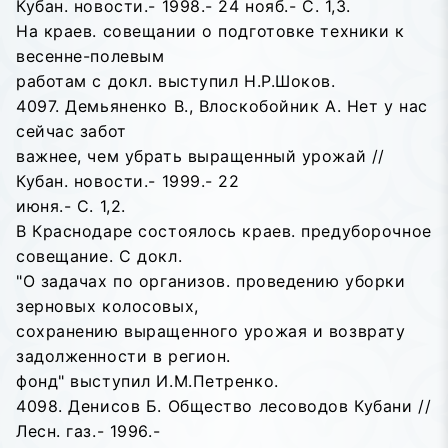
Кубан. новости.- 1998.- 24 нояб.- С. 1,3.
На краев. совещании о подготовке техники к
весенне-полевым
работам с докл. выступил Н.Р.Шоков.
4097. Демьяненко В., Влоскобойник А. Нет у нас
сейчас забот
важнее, чем убрать выращенный урожай //
Кубан. новости.- 1999.- 22
июня.- С. 1,2.
В Краснодаре состоялось краев. предуборочное
совещание. С докл.
"О задачах по организов. проведению уборки
зерновых колосовых,
сохранению выращенного урожая и возврату
задолженности в регион.
фонд" выступил И.М.Петренко.
4098. Денисов Б. Общество лесоводов Кубани //
Лесн. газ.- 1996.-