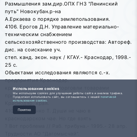
Размышления зам.дир.ОПХ ГНЗ "Ленинский
путь" Новокубан.р-на
А.Еркаева о порядке землепользования.
4106. Ерогов Д.Н. Управление материально-
техническим снабжением
сельскохозяйственного производства: Автореф.
дис. на соискание уч.
степ. канд. экон. наук / КГАУ.- Краснодар, 1998.-
25 с.
Объектами исследования являются с.-х.
предприятия Краснодар.
края и организации торговли товарами
Использование cookies
Мы используем cookies для улучшения работы сайта и анализа трафика.
производств.-техн. назначения
Продолжая использовать сайт, вы соглашаетесь с нашей
политикой
использования cookies.
Краснодар. края.
4107. Журбенко Т. Души не чаю в
Понятно
краснодарском чае. Но где взять
? Вот проблема // Раб. трибуна.- 1995.- 28 апр.
Трудности АО "Дагомысчай".