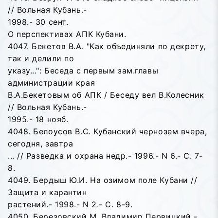
// Вольная Кубань.-
1998.- 30 сент.
О перспективах АПК Кубани.
4047. Бекетов В.А. "Как объединяли по декрету,
так и делили по
указу...": Беседа с первым зам.главы
администрации края
В.А.Бекетовым об АПК / Беседу вел В.Колесник
// Вольная Кубань.-
1995.- 18 нояб.
4048. Белоусов В.С. Кубанский чернозем вчера,
сегодня, завтра
... // Разведка и охрана недр.- 1996.- N 6.- С. 7-
8.
4049. Бердыш Ю.И. На озимом поле Кубани //
Защита и карантин
растений.- 1998.- N 2.- С. 8-9.
4050. Березовский М. Владимир Первицкий -