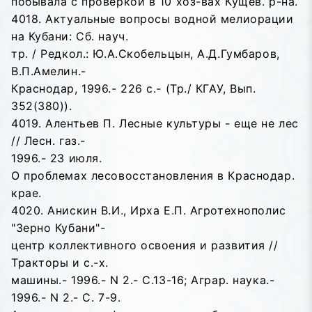
побывала с проверкой в 10 хоз-вах Кущев. р-на.
4018. Актуальные вопросы водной мелиорации
на Кубани: Сб. науч.
тр. / Редкол.: Ю.А.Скобельцын, А.Д.Гумбаров,
В.П.Амелин.-
Краснодар, 1996.- 226 с.- (Тр./ КГАУ, Вып.
352(380)).
4019. Алентьев П. Лесные культуры - еще не лес
// Лесн. газ.-
1996.- 23 июля.
О проблемах лесовосстановления в Краснодар.
крае.
4020. Анискин В.И., Ирха Е.П. Агротехнополис
"Зерно Кубани"-
центр коллективного освоения и развития //
Тракторы и с.-х.
машины.- 1996.- N 2.- С.13-16; Аграр. наука.-
1996.- N 2.- С. 7-9.