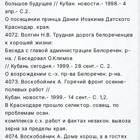
большое будущее // Кубан. новости.- 1998.- 4
апр.- С.2.
О посещении принца Дании Иоакима Датского
Краснодар. края.
4072. Волгин Н.В. Трудная дорога белореченцев
к хорошей жизни:
Беседа с главой администрации Белоречен. р-
на. / Беседовал О.Климов
// Кубань сегодня.- 1999.- 28 сент.- С. 2.
О возрождении с.-х. пр-ва Белоречен. р-на.
4073. Воскобойник А. Горячий фронт осенне-
полевых работ //
Кубан. новости.- 1999.- 14 сент.- С. 1,2.
В Краснодаре прошло селектор. совещ. по
проблемам осен.
комплекса с.х. работ и фактах незакон. вывоза
зерна за пределы края.
4074. Воскобойник А. Дома хорош, а в гостях