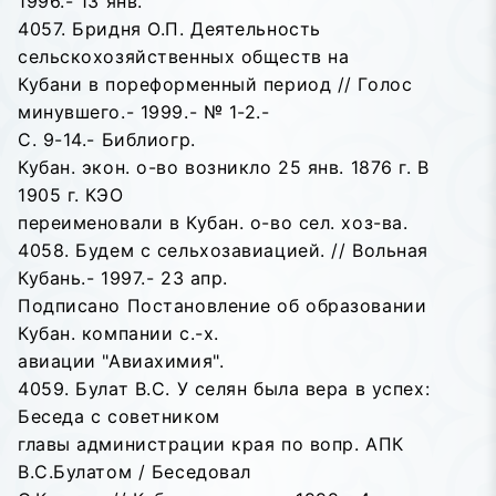
1996.- 13 янв.
4057. Бридня О.П. Деятельность
сельскохозяйственных обществ на
Кубани в пореформенный период // Голос
минувшего.- 1999.- № 1-2.-
С. 9-14.- Библиогр.
Кубан. экон. о-во возникло 25 янв. 1876 г. В
1905 г. КЭО
переименовали в Кубан. о-во сел. хоз-ва.
4058. Будем с сельхозавиацией. // Вольная
Кубань.- 1997.- 23 апр.
Подписано Постановление об образовании
Кубан. компании с.-х.
авиации "Авиахимия".
4059. Булат В.С. У селян была вера в успех:
Беседа с советником
главы администрации края по вопр. АПК
В.С.Булатом / Беседовал