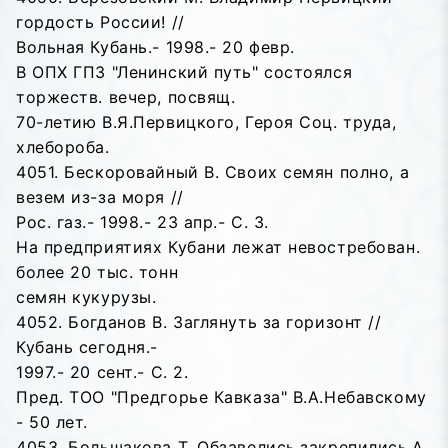
гордость России! //
Вольная Кубань.- 1998.- 20 февр.
В ОПХ ГПЗ "Ленинский путь" состоялся
торжеств. вечер, посвящ.
70-летию В.Я.Первицкого, Героя Соц. труда,
хлебороба.
4051. Бескоровайный В. Своих семян полно, а
везем из-за моря //
Рос. газ.- 1998.- 23 апр.- С. 3.
На предприятиях Кубани лежат невостребован.
более 20 тыс. тонн
семян кукурузы.
4052. Богданов В. Заглянуть за горизонт //
Кубань сегодня.-
1997.- 20 сент.- С. 2.
Пред. ТОО "Предгорье Кавказа" В.А.Небавскому
- 50 лет.
4053. Большакова Т. Обзавелись,закрепились.А