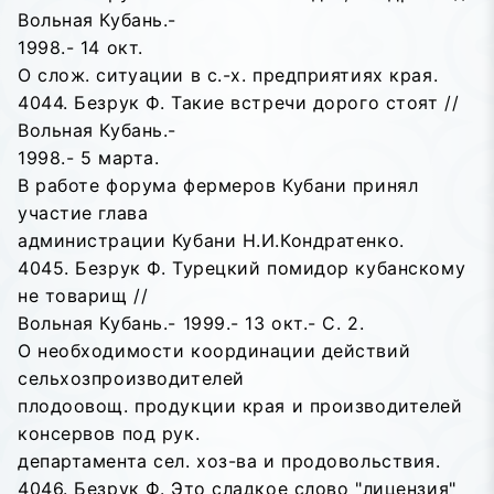
Вольная Кубань.-
1998.- 14 окт.
О слож. ситуации в с.-х. предприятиях края.
4044. Безрук Ф. Такие встречи дорого стоят //
Вольная Кубань.-
1998.- 5 марта.
В работе форума фермеров Кубани принял
участие глава
администрации Кубани Н.И.Кондратенко.
4045. Безрук Ф. Турецкий помидор кубанскому
не товарищ //
Вольная Кубань.- 1999.- 13 окт.- С. 2.
О необходимости координации действий
сельхозпроизводителей
плодоовощ. продукции края и производителей
консервов под рук.
департамента сел. хоз-ва и продовольствия.
4046. Безрук Ф. Это сладкое слово "лицензия"