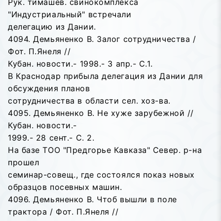
Рук. тимашев. свинокомплекса
"Индустриальный" встречали
делегацию из Дании.
4094. Демьяненко В. Залог сотрудничества /
Фот. П.Янеля //
Кубан. новости.- 1998.- 3 апр.- С.1.
В Краснодар прибыла делегация из Дании для
обсуждения планов
сотрудничества в области сел. хоз-ва.
4095. Демьяненко В. Не хуже зарубежной //
Кубан. новости.-
1999.- 28 сент.- С. 2.
На базе ТОО "Предгорье Кавказа" Север. р-на
прошел
семинар-совещ., где состоялся показ новых
образцов посевных машин.
4096. Демьяненко В. Чтоб вышли в поле
трактора / Фот. П.Янеля //