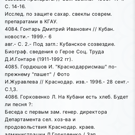
С. 14-16.
Исслед. по защите сахар. свеклы соврем.
препаратами в КГАУ.
4084. Гонтарь Дмитрий Иванович // Кубан.
новости.- 1999.- 6
авг.- С. 2.- Под загл.: Кубанское созвездие.
Биограф. сведения о Герое Соц. Труда
Д.И.Гонтаре (1911-1992 гг).
4085. Гордюшов И. "Краснодаррисмаш" по-
прежнему "пашет" / Фото
И.Журавлева // Краснодар. изв.- 1996.- 28 сент.-
С.1,3.
4086. Горковенко Л. На Кубани есть хлеб. Будет
ли песня ?:
Беседа с первым зам. генер. директора
Департамента сел. хоз-ва и
продовольствия Краснодар. краев.
администрации Л.Горковенко / Зап.