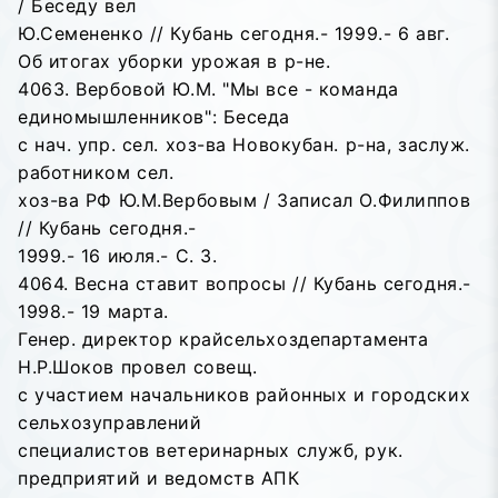
/ Беседу вел
Ю.Семененко // Кубань сегодня.- 1999.- 6 авг.
Об итогах уборки урожая в р-не.
4063. Вербовой Ю.М. "Мы все - команда
единомышленников": Беседа
с нач. упр. сел. хоз-ва Новокубан. р-на, заслуж.
работником сел.
хоз-ва РФ Ю.М.Вербовым / Записал О.Филиппов
// Кубань сегодня.-
1999.- 16 июля.- С. 3.
4064. Весна ставит вопросы // Кубань сегодня.-
1998.- 19 марта.
Генер. директор крайсельхоздепартамента
Н.Р.Шоков провел совещ.
с участием начальников районных и городских
сельхозуправлений
специалистов ветеринарных служб, рук.
предприятий и ведомств АПК