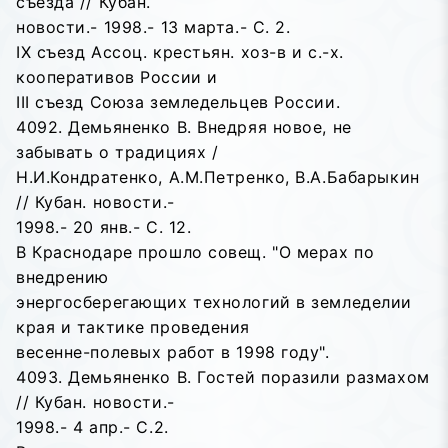
съезда // Кубан.
новости.- 1998.- 13 марта.- С. 2.
IХ съезд Ассоц. крестьян. хоз-в и с.-х.
кооперативов России и
III съезд Союза земледельцев России.
4092. Демьяненко В. Внедряя новое, не
забывать о традициях /
Н.И.Кондратенко, А.М.Петренко, В.А.Бабарыкин
// Кубан. новости.-
1998.- 20 янв.- С. 12.
В Краснодаре прошло совещ. "О мерах по
внедрению
энергосберегающих технологий в земледелии
края и тактике проведения
весенне-полевых работ в 1998 году".
4093. Демьяненко В. Гостей поразили размахом
// Кубан. новости.-
1998.- 4 апр.- С.2.