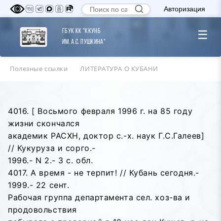
Авторизация
ГБУК КК "ККУНБ
☰
им. А.С. Пушкина"
Полезные ссылки
ЛИТЕРАТУРА О КУБАНИ
4016. [ Восьмого февраля 1996 г. на 85 году
жизни скончался
академик РАСХН, доктор с.-х. наук Г.С.Галеев]
// Кукуруза и сорго.-
1996.- N 2.- 3 с. обл.
4017. А время - не терпит! // Кубань сегодня.-
1999.- 22 сент.
Рабочая группа департамента сел. хоз-ва и
продовольствия