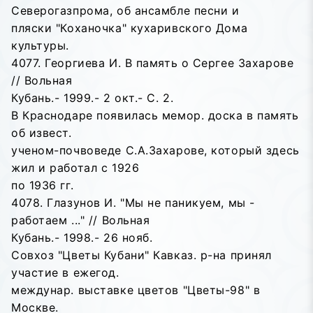
Северогазпрома, об ансамбле песни и
пляски "Коханочка" кухаривского Дома
культуры.
4077. Георгиева И. В память о Сергее Захарове
// Вольная
Кубань.- 1999.- 2 окт.- С. 2.
В Краснодаре появилась мемор. доска в память
об извест.
ученом-почвоведе С.А.Захарове, который здесь
жил и работал с 1926
по 1936 гг.
4078. Глазунов И. "Мы не паникуем, мы -
работаем ..." // Вольная
Кубань.- 1998.- 26 нояб.
Совхоз "Цветы Кубани" Кавказ. р-на принял
участие в ежегод.
междунар. выставке цветов "Цветы-98" в
Москве.