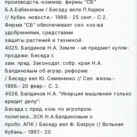
производств.-коммер. фирмы "СБ"
Б.А.Бабехиным / Беседу вела П.Карюк
// Кубан. новости.- 1998.- 25 сент.- С.2.
Фирма "СБ" обеспечивает сел. хоз-ва
удобрениями, средствами
защиты растений и техникой.
4025. Балдинов Н.А. Земля - не предмет купли-
продажи: Беседа с
зам. пред. Законодат. собр. края Н.А.
Балдиновым об аграр. реформе
/ Беседу вел Ю. Семененко // Сел. жизнь.-
1996.- 20 февр.- С. 2.
4026. Балдинов Н.А. "Инерция мышления только
вредит делу":
Беседа с пред. ком. по агропром.
политике...ЗСК Н.А.Балдиновым о
пробл. АПК / Беседу вел Ф. Безрук // Вольная
Кубань.- 1997.- 20