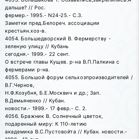
дальше? // Рос.
фермер.- 1995.- N24-25.- C.3.
Заметки пред.Белореч. ассоциации
крестьян.хоз-в.
4054. Большедворский В. Фермерству -
зеленую улицу // Кубань
сегодня.- 1999.- 22 сент.
О встрече главы Кущев. р-на В.П.Палкина с
фермерами р-на.
4055. Большой форум сельхозпроизводителей /
В.Г.Чернов,
Н.Ф.Козубня, Б.Е.Москвич и др.; Зап.
В.Демьяненко // Кубан.
новости.- 1999.- 17 февр.- С. 2.
4056. Бражник В. Солнечный цветок,
подаренный миру: К 110-летию
академика В.С.Пустовойта // Кубан. новости.-