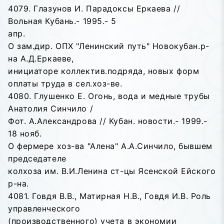
4079. Глазунов И. Парадоксы Еркаева //
Вольная Кубань.- 1995.- 5
апр.
О зам.дир. ОПХ "Ленинский путь" Новокубан.р-
на А.Д.Еркаеве,
инициаторе коллектив.подряда, новых форм
оплаты труда в сел.хоз-ве.
4080. Глушенко Е. Огонь, вода и медные трубы
Анатолия Синчило /
Фот. А.Александрова // Кубан. новости.- 1999.-
18 нояб.
О фермере хоз-ва "Алена" А.А.Синчило, бывшем
председателе
колхоза им. В.И.Ленина ст-цы Ясенской Ейского
р-на.
4081. Говдя В.В., Матирная Н.В., Говдя И.В. Роль
управленческого
(производственного) учета в экономии