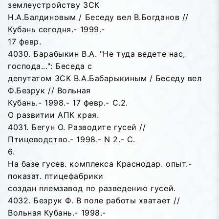
землеустройству ЗСК
Н.А.Балдиновым / Беседу вел В.Богданов //
Кубань сегодня.- 1999.-
17 февр.
4030. Барабыкин В.А. "Не туда ведете нас,
господа...": Беседа с
депутатом ЗСК В.А.Бабарыкиным / Беседу вел
Ф.Безрук // Вольная
Кубань.- 1998.- 17 февр.- С.2.
О развитии АПК края.
4031. Бегун О. Разводите гусей //
Птицеводство.- 1998.- N 2.- С.
6.
На базе гусев. комплекса Краснодар. опыт.-
показат. птицефабрики
создан племзавод по разведению гусей.
4032. Безрук Ф. В поле работы хватает //
Вольная Кубань.- 1998.-