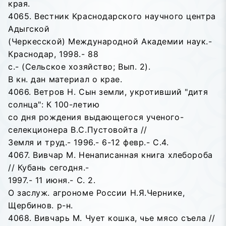
края.
4065. Вестник Краснодарского научного центра
Адыгской
(Черкесской) Международной Академии наук.-
Краснодар, 1998.- 88
с.- (Сельское хозяйство; Вып. 2).
В кн. дан материал о крае.
4066. Ветров Н. Сын земли, укротивший "дитя
солнца": К 100-летию
со дня рождения выдающегося ученого-
селекционера В.С.Пустовойта //
Земля и труд.- 1996.- 6-12 февр.- С.4.
4067. Вивчар М. Ненаписанная книга хлебороба
// Кубань сегодня.-
1997.- 11 июня.- С. 2.
О заслуж. агрономе России Н.Я.Чернике,
Щербинов. р-н.
4068. Вивчарь М. Чует кошка, чье мясо съела //